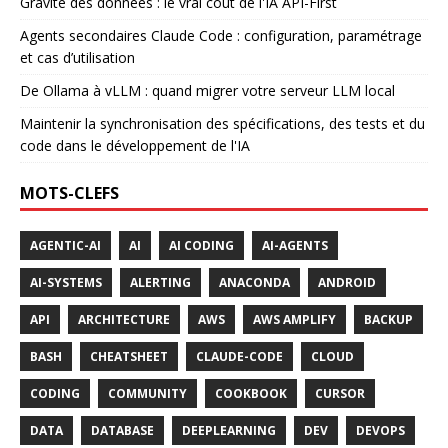
Gravité des données : le vrai coût de l'IA API-First
Agents secondaires Claude Code : configuration, paramétrage
et cas d’utilisation
De Ollama à vLLM : quand migrer votre serveur LLM local
Maintenir la synchronisation des spécifications, des tests et du
code dans le développement de l'IA
MOTS-CLEFS
AGENTIC-AI
AI
AI CODING
AI-AGENTS
AI-SYSTEMS
ALERTING
ANACONDA
ANDROID
API
ARCHITECTURE
AWS
AWS AMPLIFY
BACKUP
BASH
CHEATSHEET
CLAUDE-CODE
CLOUD
CODING
COMMUNITY
COOKBOOK
CURSOR
DATA
DATABASE
DEEPLEARNING
DEV
DEVOPS