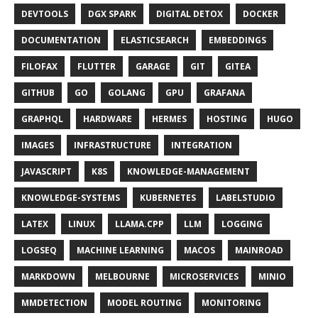
DEVTOOLS
DGX SPARK
DIGITAL DETOX
DOCKER
DOCUMENTATION
ELASTICSEARCH
EMBEDDINGS
FILOFAX
FLUTTER
GARAGE
GIT
GITEA
GITHUB
GO
GOLANG
GPU
GRAFANA
GRAPHQL
HARDWARE
HERMES
HOSTING
HUGO
IMAGES
INFRASTRUCTURE
INTEGRATION
JAVASCRIPT
K8S
KNOWLEDGE-MANAGEMENT
KNOWLEDGE-SYSTEMS
KUBERNETES
LABELSTUDIO
LATEX
LINUX
LLAMA.CPP
LLM
LOGGING
LOGSEQ
MACHINE LEARNING
MACOS
MAINROAD
MARKDOWN
MELBOURNE
MICROSERVICES
MINIO
MMDETECTION
MODEL ROUTING
MONITORING