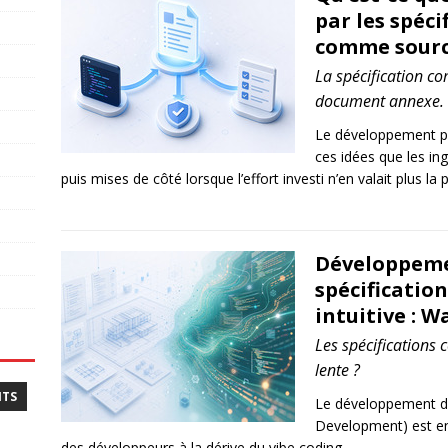
par les spéci
comme sourc
La spécification c
document annexe.
Le développement pil
ces idées que les in
puis mises de côté lorsque l’effort investi n’en valait plus la 
Développemen
spécificatio
intuitive : W
Les spécifications
lente ?
NTS
Le développement dir
Development) est en
des développeurs à la dérive du vibe coding.