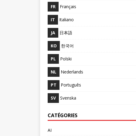
FR
Français
IT
Italiano
JA
日本語
KO
한국어
PL
Polski
NL
Nederlands
PT
Português
SV
Svenska
CATÉGORIES
AI