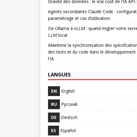
Gravité des données : le vrai coût de l'IA API-
Agents secondaires Claude Code : configurat
paramétrage et cas d’utilisation
De Ollama à vLLM : quand migrer votre serv
LLM local
Maintenir la synchronisation des spécificatio
des tests et du code dans le développement
l'IA
LANGUES
EN
English
RU
Русский
DE
Deutsch
ES
Español