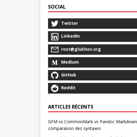
SOCIAL
Twitter
LinkedIn
rost@glukhov.org
Medium
GitHub
Reddit
ARTICLES RÉCENTS
GFM vs CommonMark vs Pandoc Markdown 
comparaison des syntaxes