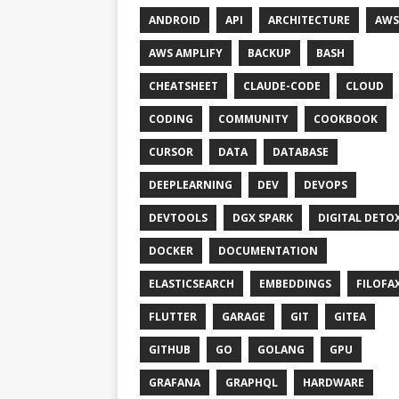
ANDROID
API
ARCHITECTURE
AWS
AWS AMPLIFY
BACKUP
BASH
CHEATSHEET
CLAUDE-CODE
CLOUD
CODING
COMMUNITY
COOKBOOK
CURSOR
DATA
DATABASE
DEEPLEARNING
DEV
DEVOPS
DEVTOOLS
DGX SPARK
DIGITAL DETO
DOCKER
DOCUMENTATION
ELASTICSEARCH
EMBEDDINGS
FILOFA
FLUTTER
GARAGE
GIT
GITEA
GITHUB
GO
GOLANG
GPU
GRAFANA
GRAPHQL
HARDWARE