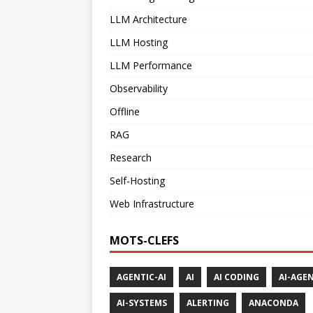
LLM Architecture
LLM Hosting
LLM Performance
Observability
Offline
RAG
Research
Self-Hosting
Web Infrastructure
MOTS-CLEFS
AGENTIC-AI
AI
AI CODING
AI-AGE
AI-SYSTEMS
ALERTING
ANACONDA