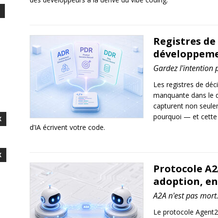
Registres de
développement
Gardez l'intention 
Les registres de dé
manquante dans le dé
capturent non seulem
pourquoi — et cette d
X
d’IA écrivent votre code.
X
Protocole A2
adoption, en
A2A n'est pas mort.
Le protocole Agent