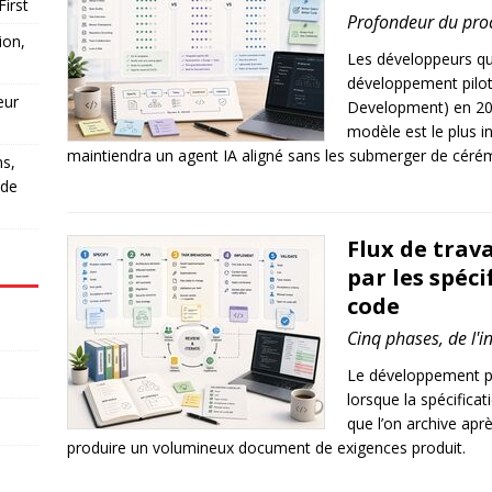
First
Profondeur du proce
ion,
Les développeurs qu
développement pilot
eur
Development) en 20
modèle est le plus in
maintiendra un agent IA aligné sans les submerger de cérém
ns,
 de
Flux de trav
par les spéci
code
Cinq phases, de l'i
Le développement pil
lorsque la spécifica
que l’on archive aprè
produire un volumineux document de exigences produit.