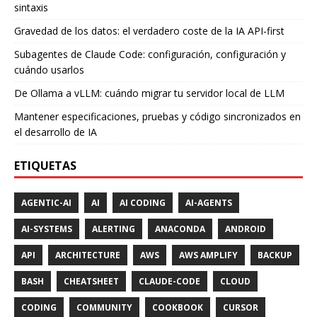
sintaxis
Gravedad de los datos: el verdadero coste de la IA API-first
Subagentes de Claude Code: configuración, configuración y
cuándo usarlos
De Ollama a vLLM: cuándo migrar tu servidor local de LLM
Mantener especificaciones, pruebas y código sincronizados en
el desarrollo de IA
ETIQUETAS
AGENTIC-AI
AI
AI CODING
AI-AGENTS
AI-SYSTEMS
ALERTING
ANACONDA
ANDROID
API
ARCHITECTURE
AWS
AWS AMPLIFY
BACKUP
BASH
CHEATSHEET
CLAUDE-CODE
CLOUD
CODING
COMMUNITY
COOKBOOK
CURSOR