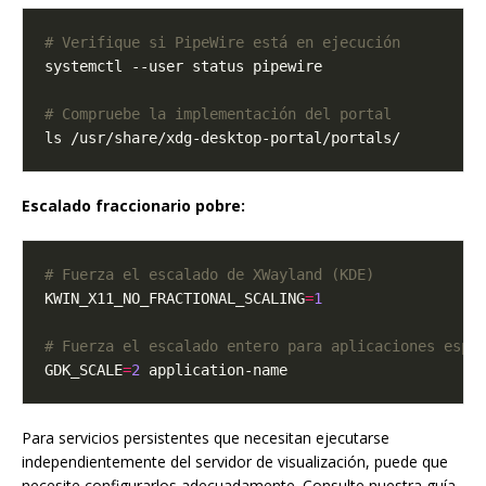
# Verifique si PipeWire está en ejecución
# Compruebe la implementación del portal
Escalado fraccionario pobre:
# Fuerza el escalado de XWayland (KDE)
KWIN_X11_NO_FRACTIONAL_SCALING
=
1
# Fuerza el escalado entero para aplicaciones espe
GDK_SCALE
=
2
Para servicios persistentes que necesitan ejecutarse
independientemente del servidor de visualización, puede que
necesite configurarlos adecuadamente. Consulte nuestra guía