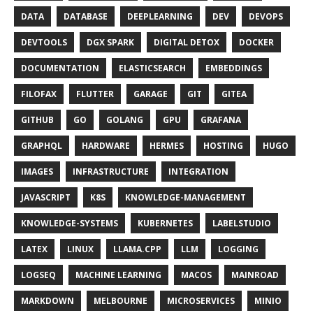
DATA
DATABASE
DEEPLEARNING
DEV
DEVOPS
DEVTOOLS
DGX SPARK
DIGITAL DETOX
DOCKER
DOCUMENTATION
ELASTICSEARCH
EMBEDDINGS
FILOFAX
FLUTTER
GARAGE
GIT
GITEA
GITHUB
GO
GOLANG
GPU
GRAFANA
GRAPHQL
HARDWARE
HERMES
HOSTING
HUGO
IMAGES
INFRASTRUCTURE
INTEGRATION
JAVASCRIPT
K8S
KNOWLEDGE-MANAGEMENT
KNOWLEDGE-SYSTEMS
KUBERNETES
LABELSTUDIO
LATEX
LINUX
LLAMA.CPP
LLM
LOGGING
LOGSEQ
MACHINE LEARNING
MACOS
MAINROAD
MARKDOWN
MELBOURNE
MICROSERVICES
MINIO