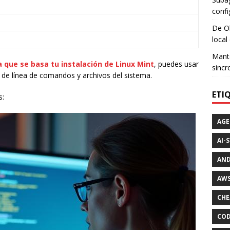
confi
De Ol
local
Mante
a que se basa tu instalación de Linux Mint
, puedes usar
sincr
de línea de comandos y archivos del sistema.
ETI
s:
AGE
AI-
AND
AWS
CHE
COD