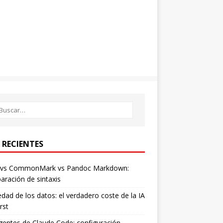
 RECIENTES
vs CommonMark vs Pandoc Markdown:
ración de sintaxis
dad de los datos: el verdadero coste de la IA
rst
entes de Claude Code: configuración,