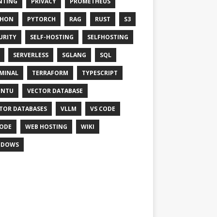
NTING
PRIVACY
PROMETHEUS
THON
PYTORCH
RAG
RUST
S3
URITY
SELF-HOSTING
SELFHOSTING
SERVERLESS
SGLANG
SQL
MINAL
TERRAFORM
TYPESCRIPT
UNTU
VECTOR DATABASE
TOR DATABASES
VLLM
VS CODE
ODE
WEB HOSTING
WIKI
NDOWS