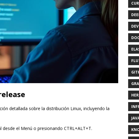
CUR
DEE
DEV
DOC
ELA
FLU
GIT
GRA
release
HER
INF
ón detallada sobre la distribución Linux, incluyendo la
JAV
inal desde el Menú o presionando CTRL+ALT+T.
KN