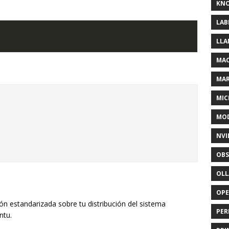
KNO
LAB
LLA
MAC
MA
MIC
MOD
NVI
OBS
OL
OP
ión estandarizada sobre tu distribución del sistema
PER
ntu.