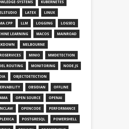
WLEDGE-SYSTEMS
KUBERNETES
ELSTUDIO
LATEX
LINUX
MA.CPP
LLM
LOGGING
LOGSEQ
HINE LEARNING
MACOS
MAINROAD
RKDOWN
MELBOURNE
ROSERVICES
MINIO
MMDETECTION
EL ROUTING
MONITORING
NODE.JS
DIA
OBJECTDETECTION
ERVABILITY
OBSIDIAN
OFFLINE
LAMA
OPEN SOURCE
OPENAI
ENCLAW
OPENCODE
PERFORMANCE
PLEXICA
POSTGRESQL
POWERSHELL