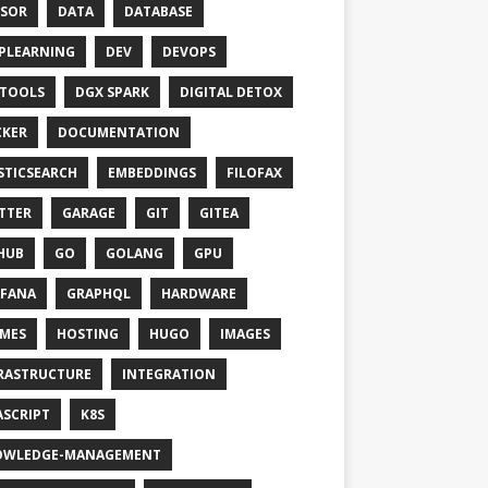
SOR
DATA
DATABASE
PLEARNING
DEV
DEVOPS
TOOLS
DGX SPARK
DIGITAL DETOX
KER
DOCUMENTATION
STICSEARCH
EMBEDDINGS
FILOFAX
TTER
GARAGE
GIT
GITEA
HUB
GO
GOLANG
GPU
FANA
GRAPHQL
HARDWARE
MES
HOSTING
HUGO
IMAGES
RASTRUCTURE
INTEGRATION
ASCRIPT
K8S
OWLEDGE-MANAGEMENT