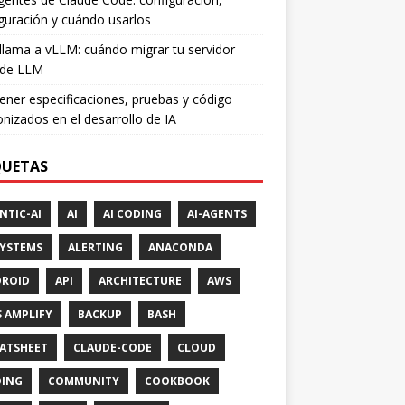
guración y cuándo usarlos
lama a vLLM: cuándo migrar tu servidor
 de LLM
ner especificaciones, pruebas y código
onizados en el desarrollo de IA
QUETAS
NTIC-AI
AI
AI CODING
AI-AGENTS
SYSTEMS
ALERTING
ANACONDA
ROID
API
ARCHITECTURE
AWS
 AMPLIFY
BACKUP
BASH
ATSHEET
CLAUDE-CODE
CLOUD
ING
COMMUNITY
COOKBOOK