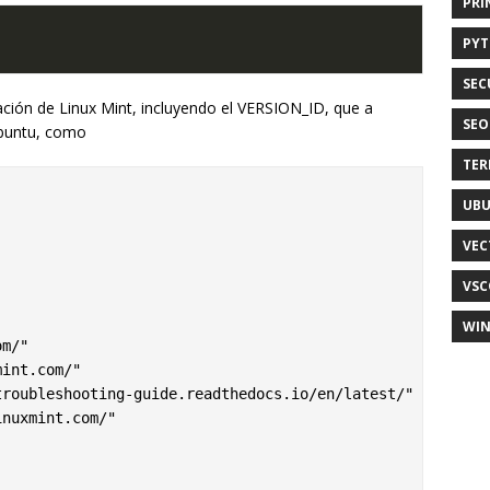
PRI
PY
SEC
lación de Linux Mint, incluyendo el VERSION_ID, que a
SEO
Ubuntu, como
TER
UB
VEC
VSC
WI
m/"

int.com/"

roubleshooting-guide.readthedocs.io/en/latest/"

nuxmint.com/"
