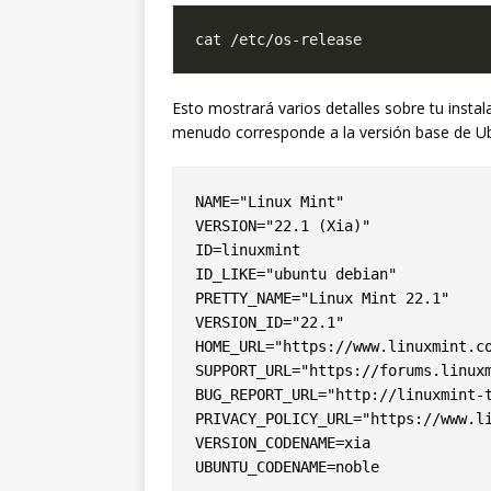
Esto mostrará varios detalles sobre tu insta
menudo corresponde a la versión base de 
NAME="Linux Mint"

VERSION="22.1 (Xia)"

ID=linuxmint

ID_LIKE="ubuntu debian"

PRETTY_NAME="Linux Mint 22.1"

VERSION_ID="22.1"

HOME_URL="https://www.linuxmint.co
SUPPORT_URL="https://forums.linuxm
BUG_REPORT_URL="http://linuxmint-t
PRIVACY_POLICY_URL="https://www.li
VERSION_CODENAME=xia
