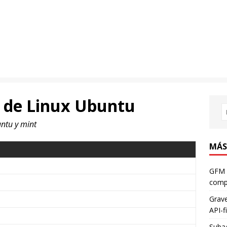
ón de Linux Ubuntu
ntu y mint
MÁS
GFM 
compa
Grave
API-fi
Subag