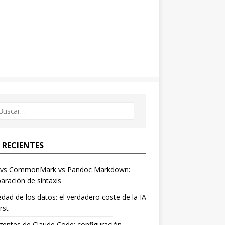
 RECIENTES
vs CommonMark vs Pandoc Markdown:
ración de sintaxis
dad de los datos: el verdadero coste de la IA
rst
entes de Claude Code: configuración,