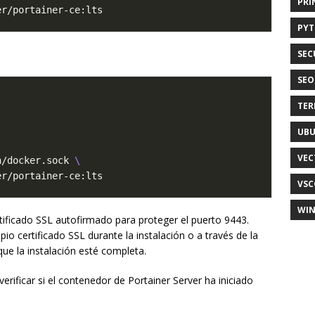
PRI
PY
SEC
SEO
TER
UB
VEC
n/docker.sock 
VSC
WI
rtificado SSL autofirmado para proteger el puerto 9443.
o certificado SSL durante la instalación o a través de la
que la instalación esté completa.
erificar si el contenedor de Portainer Server ha iniciado