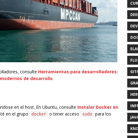
CUR
DEE
DEV
DOC
ELA
FLU
olladores, consulte
Herramientas para desarrolladores:
GIT
 modernos de desarrollo
.
GRA
HER
INF
ándose en el host. En Ubuntu, consulte
Instalar Docker en
sté en el grupo
o tener acceso
para los
docker
sudo
JAV
KN