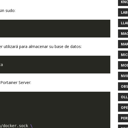
KNO
in sudo:
LAB
LLA
MAC
MA
r utilizará para almacenar su base de datos:
MIC
MOD
NVI
Portainer Server:
OBS
OL
OP
PER
n/docker.sock 