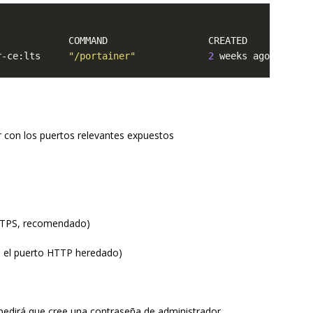
r-ce:lts     
"/portainer"
2
 weeks ago   Up 
9
 con los puertos relevantes expuestos
 HTTPS, recomendado)
itó el puerto HTTP heredado)
 pedirá que cree una contraseña de administrador.