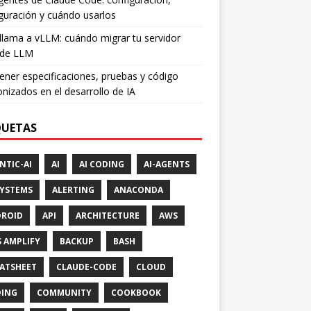
guración y cuándo usarlos
lama a vLLM: cuándo migrar tu servidor
 de LLM
ner especificaciones, pruebas y código
onizados en el desarrollo de IA
QUETAS
NTIC-AI
AI
AI CODING
AI-AGENTS
SYSTEMS
ALERTING
ANACONDA
ROID
API
ARCHITECTURE
AWS
 AMPLIFY
BACKUP
BASH
ATSHEET
CLAUDE-CODE
CLOUD
ING
COMMUNITY
COOKBOOK