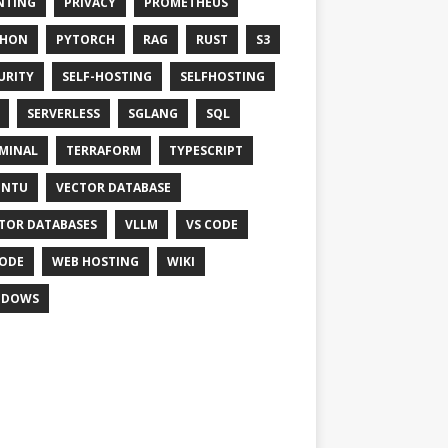
NTING
PRIVACY
PROMETHEUS
THON
PYTORCH
RAG
RUST
S3
URITY
SELF-HOSTING
SELFHOSTING
SERVERLESS
SGLANG
SQL
MINAL
TERRAFORM
TYPESCRIPT
UNTU
VECTOR DATABASE
TOR DATABASES
VLLM
VS CODE
ODE
WEB HOSTING
WIKI
NDOWS