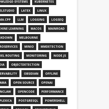
WLEDGE-SYSTEMS
KUBERNETES
ELSTUDIO
LATEX
LINUX
MA.CPP
LLM
LOGGING
LOGSEQ
HINE LEARNING
MACOS
MAINROAD
RKDOWN
MELBOURNE
ROSERVICES
MINIO
MMDETECTION
EL ROUTING
MONITORING
NODE.JS
DIA
OBJECTDETECTION
ERVABILITY
OBSIDIAN
OFFLINE
LAMA
OPEN SOURCE
OPENAI
ENCLAW
OPENCODE
PERFORMANCE
PLEXICA
POSTGRESQL
POWERSHELL