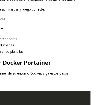
 administrar y luego conecte.
ores
ra:
contenedores
volúmenes
sando plantillas
r Docker Portainer
iner de su entorno Docker, siga estos pasos: