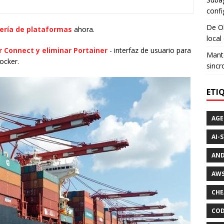
confi
De Ol
ería de plataformas
ahora.
local
r Connect y eliminar Portainer
- interfaz de usuario para
Mante
ocker.
sincr
ETI
AGE
AI-
AND
AWS
CHE
COD