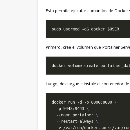
Esto permite ejecutar comandos de Docker s
Primero, cree el volumen que Portainer Serve
Luego, descargue e instale el contenedor de 
docker run -d -p 8000:8000 
  -p 9443:9443 
  --name portainer 
  --restart
=
always 
  -v /var/run/docker.sock:/var/ru