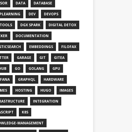
SOR
DATA
DATABASE
PLEARNING
DEV
DEVOPS
TOOLS
DGX SPARK
DIGITAL DETOX
KER
DOCUMENTATION
STICSEARCH
EMBEDDINGS
FILOFAX
TTER
GARAGE
GIT
GITEA
HUB
GO
GOLANG
GPU
FANA
GRAPHQL
HARDWARE
MES
HOSTING
HUGO
IMAGES
RASTRUCTURE
INTEGRATION
ASCRIPT
K8S
OWLEDGE-MANAGEMENT