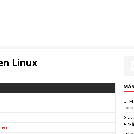
 en Linux
MÁS
GFM 
compa
Grave
API-fi
iner
Subag