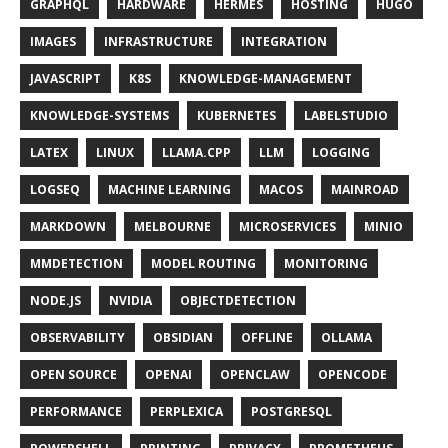
GRAPHQL
HARDWARE
HERMES
HOSTING
HUGO
IMAGES
INFRASTRUCTURE
INTEGRATION
JAVASCRIPT
K8S
KNOWLEDGE-MANAGEMENT
KNOWLEDGE-SYSTEMS
KUBERNETES
LABELSTUDIO
LATEX
LINUX
LLAMA.CPP
LLM
LOGGING
LOGSEQ
MACHINE LEARNING
MACOS
MAINROAD
MARKDOWN
MELBOURNE
MICROSERVICES
MINIO
MMDETECTION
MODEL ROUTING
MONITORING
NODE.JS
NVIDIA
OBJECTDETECTION
OBSERVABILITY
OBSIDIAN
OFFLINE
OLLAMA
OPEN SOURCE
OPENAI
OPENCLAW
OPENCODE
PERFORMANCE
PERPLEXICA
POSTGRESQL