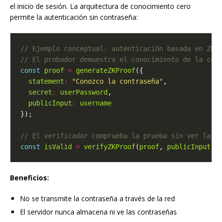
el inicio de sesión. La arquitectura de conocimiento cero
permite la autenticación sin contraseña:
const
proof
=
generateZKProof
statement
:
"Conozco la contraseña"
secret
:
userPassword
publicInput
:
username
const
isValid
=
verifyZKProof
(
proof
, 
publicInput
Beneficios:
No se transmite la contraseña a través de la red
El servidor nunca almacena ni ve las contraseñas