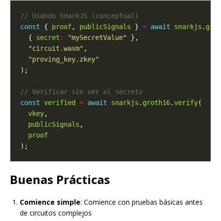
const
 { 
proof
, 
publicSignals
 } 
=
await
snarkjs
.
gro
  { 
secret
:
"mySecretValue"
"circuit.wasm"
"proving_key.zkey"
const
verified
=
await
snarkjs
.
groth16
.
verify
vkey
publicSignals
proof
Buenas Prácticas
Comience simple
: Comience con pruebas básicas antes
de circuitos complejos