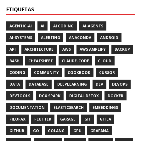
ETIQUETAS
AGENTIC-AI
AI
AI CODING
AI-AGENTS
AI-SYSTEMS
ALERTING
ANACONDA
ANDROID
API
ARCHITECTURE
AWS
AWS AMPLIFY
BACKUP
BASH
CHEATSHEET
CLAUDE-CODE
CLOUD
CODING
COMMUNITY
COOKBOOK
CURSOR
DATA
DATABASE
DEEPLEARNING
DEV
DEVOPS
DEVTOOLS
DGX SPARK
DIGITAL DETOX
DOCKER
DOCUMENTATION
ELASTICSEARCH
EMBEDDINGS
FILOFAX
FLUTTER
GARAGE
GIT
GITEA
GITHUB
GO
GOLANG
GPU
GRAFANA