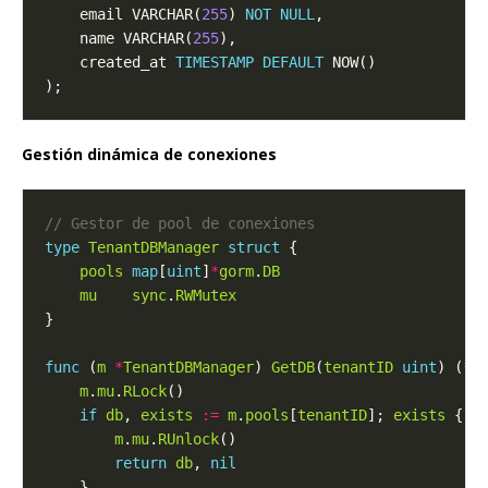
    email VARCHAR(
255
) 
NOT
NULL
    name VARCHAR(
255
    created_at 
TIMESTAMP
DEFAULT
Gestión dinámica de conexiones
type
TenantDBManager
struct
pools
map
[
uint
]
*
gorm
.
DB
mu
sync
.
RWMutex
func
 (
m
*
TenantDBManager
) 
GetDB
(
tenantID
uint
) (
*
g
m
.
mu
.
RLock
if
db
, 
exists
:=
m
.
pools
[
tenantID
]; 
exists
m
.
mu
.
RUnlock
return
db
, 
nil