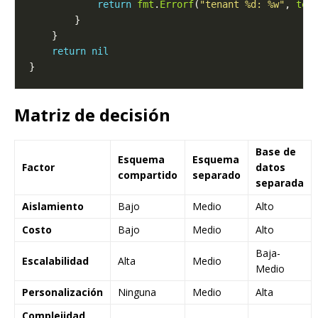
return
fmt
.
Errorf
(
"tenant %d: %w"
, 
ten
return
nil
Matriz de decisión
Base de
Esquema
Esquema
Factor
datos
compartido
separado
separada
Aislamiento
Bajo
Medio
Alto
Costo
Bajo
Medio
Alto
Baja-
Escalabilidad
Alta
Medio
Medio
Personalización
Ninguna
Medio
Alta
Complejidad