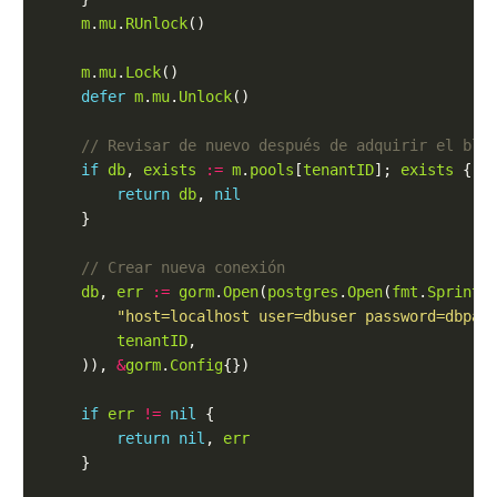
m
.
mu
.
RUnlock
m
.
mu
.
Lock
defer
m
.
mu
.
Unlock
if
db
, 
exists
:=
m
.
pools
[
tenantID
]; 
exists
return
db
, 
nil
db
, 
err
:=
gorm
.
Open
(
postgres
.
Open
(
fmt
.
Sprintf
"host=localhost user=dbuser password=dbpas
tenantID
    )), 
&
gorm
.
Config
if
err
!=
nil
return
nil
, 
err