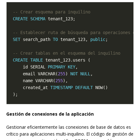
CREATE
SCHEMA
SET
 search_path 
TO
 tenant_123, 
public
CREATE
TABLE
    id SERIAL 
PRIMARY
KEY
    email VARCHAR(
255
) 
NOT
NULL
    name VARCHAR(
255
    created_at 
TIMESTAMP
DEFAULT
Gestión de conexiones de la aplicación
Gestionar eficientemente las conexiones de base de datos es
crítico para aplicaciones multi-inquilino. El código de gestión de