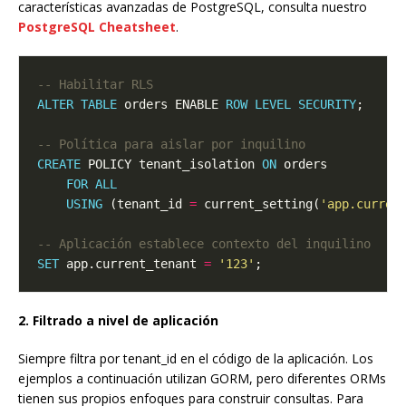
características avanzadas de PostgreSQL, consulta nuestro
PostgreSQL Cheatsheet
.
ALTER
TABLE
 orders ENABLE 
ROW
LEVEL
SECURITY
CREATE
 POLICY tenant_isolation 
ON
FOR
ALL
USING
 (tenant_id 
=
 current_setting(
'app.curren
SET
 app.current_tenant 
=
'123'
2. Filtrado a nivel de aplicación
Siempre filtra por tenant_id en el código de la aplicación. Los
ejemplos a continuación utilizan GORM, pero diferentes ORMs
tienen sus propios enfoques para construir consultas. Para