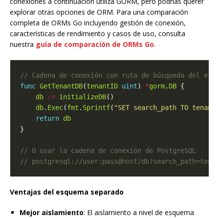
conexiones a continuación utiliza GORM, pero podrías querer
explorar otras opciones de ORM. Para una comparación
completa de ORMs Go incluyendo gestión de conexión,
características de rendimiento y casos de uso, consulta
nuestra
guía de comparación de ORMs Go
.
func
GetTenantDB
(
tenantID
uint
) 
*
gorm
.
DB
db
:=
initializeDB
db
.
Exec
(
fmt
.
Sprintf
(
"SET search_path TO tenant
return
db
Ventajas del esquema separado
Mejor aislamiento
: El aislamiento a nivel de esquema