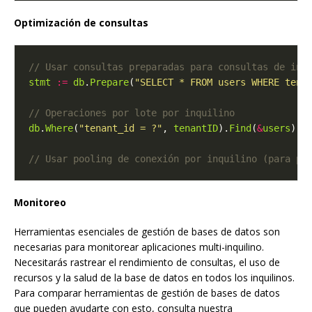
Optimización de consultas
stmt
:=
db
.
Prepare
(
"SELECT * FROM users WHERE tena
db
.
Where
(
"tenant_id = ?"
, 
tenantID
).
Find
(
&
users
Monitoreo
Herramientas esenciales de gestión de bases de datos son
necesarias para monitorear aplicaciones multi-inquilino.
Necesitarás rastrear el rendimiento de consultas, el uso de
recursos y la salud de la base de datos en todos los inquilinos.
Para comparar herramientas de gestión de bases de datos
que pueden ayudarte con esto, consulta nuestra