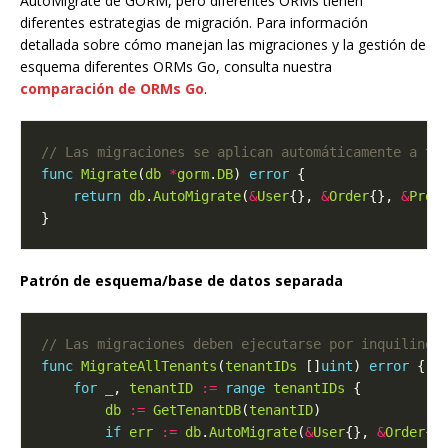
AutoMigrate de GORM, pero diferentes ORMs tienen
diferentes estrategias de migración. Para información
detallada sobre cómo manejan las migraciones y la gestión de
esquema diferentes ORMs Go, consulta nuestra
comparación de ORMs Go
.
func
Migrate
(
db
*
gorm
.
DB
) 
error
return
db
.
AutoMigrate
(
&
User
{}, 
&
Order
{}, 
&
Prod
Patrón de esquema/base de datos separada
func
MigrateAllTenants
(
tenantIDs
 []
uint
) 
error
for
_
, 
tenantID
:=
range
tenantIDs
db
:=
GetTenantDB
(
tenantID
if
err
:=
db
.
AutoMigrate
(
&
User
{}, 
&
Order
{}