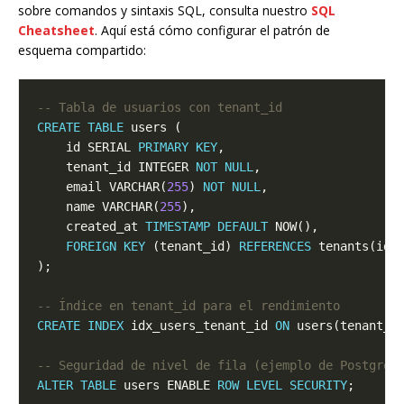
sobre comandos y sintaxis SQL, consulta nuestro
SQL
Cheatsheet
. Aquí está cómo configurar el patrón de
esquema compartido:
CREATE
TABLE
    id SERIAL 
PRIMARY
KEY
    tenant_id INTEGER 
NOT
NULL
    email VARCHAR(
255
) 
NOT
NULL
    name VARCHAR(
255
    created_at 
TIMESTAMP
DEFAULT
FOREIGN
KEY
 (tenant_id) 
REFERENCES
CREATE
INDEX
 idx_users_tenant_id 
ON
ALTER
TABLE
 users ENABLE 
ROW
LEVEL
SECURITY