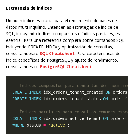
Estrategia de índices
Un buen índice es crucial para el rendimiento de bases de
datos multi-inquilino. Entender las estrategias de índice de
SQL, incluyendo índices compuestos e índices parciales, es
esencial. Para una referencia completa sobre comandos SQL
incluyendo CREATE INDEX y optimización de consultas,
consulta nuestro
SQL Cheatsheet
. Para características de
índice específicas de PostgreSQL y ajuste de rendimiento,
consulta nuestro
PostgreSQL Cheatsheet
.
CREATE
INDEX
 idx_orders_tenant_created 
ON
 orders(t
CREATE
INDEX
 idx_orders_tenant_status 
ON
CREATE
INDEX
 idx_orders_active_tenant 
ON
WHERE
 status 
=
'active'