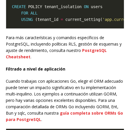
CREATE
 POLICY tenant_isolation 
ON
FOR
ALL
USING
 (tenant_id 
=
 current_setting(
'app.curren
Para más características y comandos específicos de
PostgreSQL, incluyendo políticas RLS, gestión de esquemas y
ajuste de rendimiento, consulta nuestro
PostgreSQL
Cheatsheet
.
Filtrado a nivel de aplicación
Cuando trabajas con aplicaciones Go, elegir el ORM adecuado
puede tener un impacto significativo en tu implementación
multi-inquilino. Los ejemplos a continuación utilizan GORM,
pero hay varias opciones excelentes disponibles. Para una
comparación detallada de ORMs Go incluyendo GORM, Ent,
Bun y sqlc, consulta nuestra
guía completa sobre ORMs Go
para PostgreSQL
.