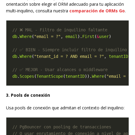
orientación sobre elegir el ORM adecuado para tu aplicación
multi-inquilino, consulta nuestra
comparación de ORMs Go
.
db
.
Where
(
"email = ?"
, 
email
).
First
(
&
user
db
.
Where
(
"tenant_id = ? AND email = ?"
, 
tenantID
, 
db
.
Scopes
(
TenantScope
(
tenantID
)).
Where
(
"email = ?"
3. Pools de conexión
Usa pools de conexión que admitan el contexto del inquilino: