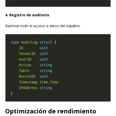
4. Registro de auditoría
Rastrear todo el acceso a datos del inquilino:
type
AuditLog
struct
ID
uint
TenantID
uint
UserID
uint
Action
string
Table
string
RecordID
uint
Timestamp
time
.
Time
IPAddress
string
Optimización de rendimiento