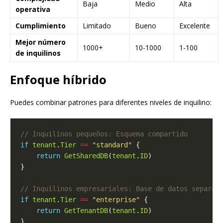
Baja
Medio
Alta
operativa
Cumplimiento
Limitado
Bueno
Excelente
Mejor número
1000+
10-1000
1-100
de inquilinos
Enfoque híbrido
Puedes combinar patrones para diferentes niveles de inquilino:
if
tenant
.
Tier
==
"standard"
return
GetSharedDB
(
tenant
.
ID
if
tenant
.
Tier
==
"enterprise"
return
GetTenantDB
(
tenant
.
ID