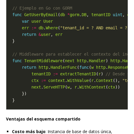
func
GetUserByEmail
(
db
*
gorm
.
DB
, 
tenantID
uint
, 
em
var
user
User
err
:=
db
.
Where
(
"tenant_id = ? AND email = ?"
,
return
&
user
, 
err
func
TenantMiddleware
(
next
http
.
Handler
) 
http
.
Hand
return
http
.
HandlerFunc
(
func
(
w
http
.
ResponseWr
tenantID
:=
extractTenantID
(
r
) 
ctx
:=
context
.
WithValue
(
r
.
Context
(), 
"ten
next
.
ServeHTTP
(
w
, 
r
.
WithContext
(
ctx
Ventajas del esquema compartido
Costo más bajo
: Instancia de base de datos única,