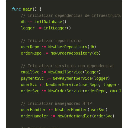
func
main
db
:=
initDatabase
logger
:=
initLogger
userRepo
:=
NewUserRepository
(
db
orderRepo
:=
NewOrderRepository
(
db
emailSvc
:=
NewEmailService
(
logger
paymentSvc
:=
NewPaymentService
(
logger
userSvc
:=
NewUserService
(
userRepo
, 
logger
orderSvc
:=
NewOrderService
(
orderRepo
, 
emailSv
userHandler
:=
NewUserHandler
(
userSvc
orderHandler
:=
NewOrderHandler
(
orderSvc