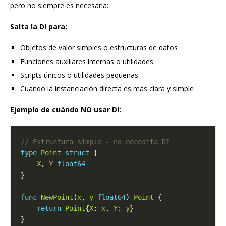
pero no siempre es necesaria:
Salta la DI para:
Objetos de valor simples o estructuras de datos
Funciones auxiliares internas o utilidades
Scripts únicos o utilidades pequeñas
Cuando la instanciación directa es más clara y simple
Ejemplo de cuándo NO usar DI:
type
Point
struct
X
, 
Y
float64
func
NewPoint
(
x
, 
y
float64
) 
Point
return
Point
{
X
: 
x
, 
Y
: 
y