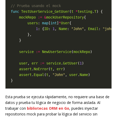
func
TestUserService_GetUser
(
t
*
testing
.
T
mockRepo
:=
&
mockUserRepository
users
: 
map
[
int
]
*
User
1
: {
ID
: 
1
, 
Name
: 
"John"
, 
Email
: 
"john@
service
:=
NewUserService
(
mockRepo
user
, 
err
:=
service
.
GetUser
(
1
assert
.
NoError
(
t
, 
err
assert
.
Equal
(
t
, 
"John"
, 
user
.
Name
Esta prueba se ejecuta rápidamente, no requiere una base de
datos y prueba tu lógica de negocio de forma aislada. Al
trabajar con
bibliotecas ORM en Go
, puedes inyectar
repositorios mock para probar la lógica del servicio sin