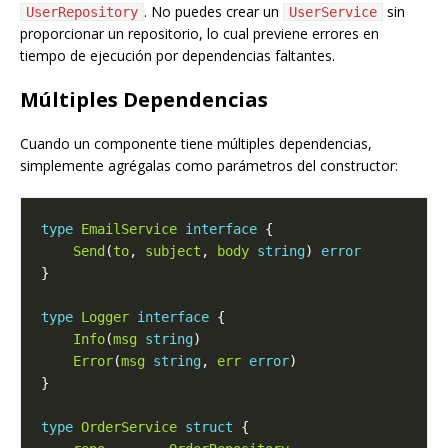
. No puedes crear un
sin
UserRepository
UserService
proporcionar un repositorio, lo cual previene errores en
tiempo de ejecución por dependencias faltantes.
Múltiples Dependencias
Cuando un componente tiene múltiples dependencias,
simplemente agrégalas como parámetros del constructor:
type
EmailService
interface
Send
(
to
, 
subject
, 
body
string
) 
error
type
Logger
interface
Info
(
msg
string
Error
(
msg
string
, 
err
error
type
OrderService
struct