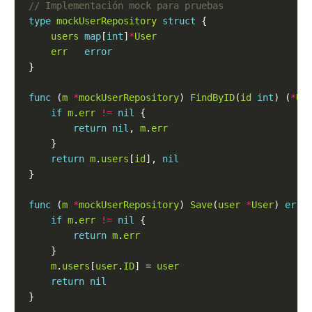
type
mockUserRepository
struct
users
map
[
int
]
*
User
err
error
func
 (
m
*
mockUserRepository
) 
FindByID
(
id
int
) (
*
Us
if
m
.
err
!=
nil
return
nil
, 
m
.
err
return
m
.
users
[
id
], 
nil
func
 (
m
*
mockUserRepository
) 
Save
(
user
*
User
) 
erro
if
m
.
err
!=
nil
return
m
.
err
m
.
users
[
user
.
ID
] = 
user
return
nil