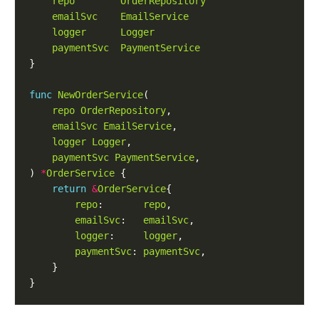
repo
OrderRepository
emailSvc
EmailService
logger
Logger
paymentSvc
PaymentService
func
NewOrderService
repo
OrderRepository
emailSvc
EmailService
logger
Logger
paymentSvc
PaymentService
) 
*
OrderService
return
&
OrderService
repo
:       
repo
emailSvc
:   
emailSvc
logger
:     
logger
paymentSvc
: 
paymentSvc