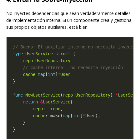
No inyectes dependencias que sean verdaderamente detalles
de implementación interna. Si un componente crea y gestiona
sus propios objetos auxiliares, está bien:
type
UserService
struct
repo
UserRepository
cache
map
[
int
]
*
User
func
NewUserService
(
repo
UserRepository
) 
*
UserServ
return
&
UserService
repo
:  
repo
cache
: make(
map
[
int
]
*
User