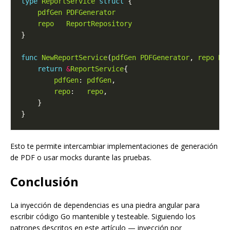
type
ReportService
struct
pdfGen
PDFGenerator
repo
ReportRepository
func
NewReportService
(
pdfGen
PDFGenerator
, 
repo
Re
return
&
ReportService
pdfGen
: 
pdfGen
repo
:   
repo
Esto te permite intercambiar implementaciones de generación
de PDF o usar mocks durante las pruebas.
Conclusión
La inyección de dependencias es una piedra angular para
escribir código Go mantenible y testeable. Siguiendo los
patrones descritos en este artículo — inyección por