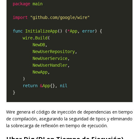
package
main
import
"github.com/google/wire"
func
InitializeApp
() (
*
App
, 
error
wire
.
Build
NewDB
NewUserRepository
NewUserService
NewUserHandler
NewApp
return
&
App
{}, 
nil
Wire genera el código de inyección de dependencias en tiempo
de compilación, asegurando la seguridad de tipos y eliminando
la sobrecarga de reflexión en tiempo de ejecución.