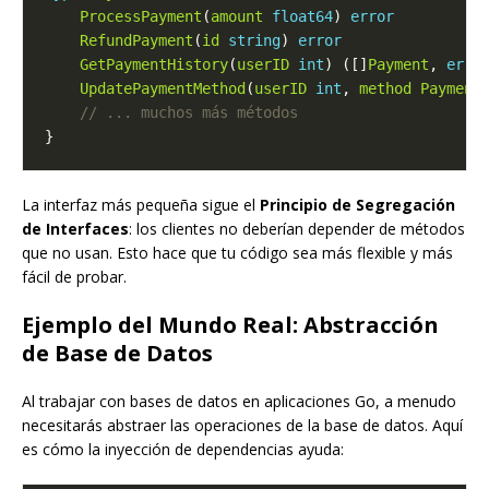
ProcessPayment
(
amount
float64
) 
error
RefundPayment
(
id
string
) 
error
GetPaymentHistory
(
userID
int
) ([]
Payment
, 
erro
UpdatePaymentMethod
(
userID
int
, 
method
Payment
La interfaz más pequeña sigue el
Principio de Segregación
de Interfaces
: los clientes no deberían depender de métodos
que no usan. Esto hace que tu código sea más flexible y más
fácil de probar.
Ejemplo del Mundo Real: Abstracción
de Base de Datos
Al trabajar con bases de datos en aplicaciones Go, a menudo
necesitarás abstraer las operaciones de la base de datos. Aquí
es cómo la inyección de dependencias ayuda: