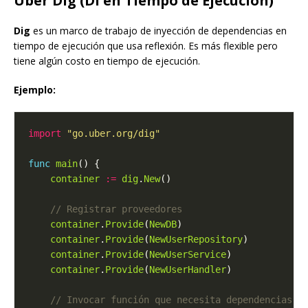
Uber Dig (DI en Tiempo de Ejecución)
Dig
es un marco de trabajo de inyección de dependencias en
tiempo de ejecución que usa reflexión. Es más flexible pero
tiene algún costo en tiempo de ejecución.
Ejemplo:
import
"go.uber.org/dig"
func
main
container
:=
dig
.
New
container
.
Provide
(
NewDB
container
.
Provide
(
NewUserRepository
container
.
Provide
(
NewUserService
container
.
Provide
(
NewUserHandler