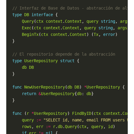
type
DB
interface
Query
(
ctx
context
.
Context
, 
query
string
, 
args
Exec
(
ctx
context
.
Context
, 
query
string
, 
args
.
BeginTx
(
ctx
context
.
Context
) (
Tx
, 
error
type
UserRepository
struct
db
DB
func
NewUserRepository
(
db
DB
) 
*
UserRepository
return
&
UserRepository
{
db
: 
db
func
 (
r
*
UserRepository
) 
FindByID
(
ctx
context
.
Cont
query
:=
"SELECT id, name, email FROM users WH
rows
, 
err
:=
r
.
db
.
Query
(
ctx
, 
query
, 
id
if
err
!=
nil