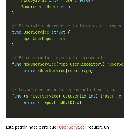
FindByID
(
id
int
) (
*
User
, 
error
Save
(
user
*
User
) 
error
type
UserService
struct
repo
UserRepository
func
NewUserService
(
repo
UserRepository
) 
*
UserServ
return
&
UserService
{
repo
: 
repo
func
 (
s
*
UserService
) 
GetUser
(
id
int
) (
*
User
, 
erro
return
s
.
repo
.
FindByID
(
id
Este patrón hace claro que
requiere un
UserService