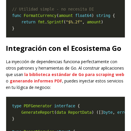
func
FormatCurrency
(
amount
float64
) 
string
return
fmt
.
Sprintf
(
"$%.2f"
, 
amount
Integración con el Ecosistema Go
La inyección de dependencias funciona perfectamente con
otros patrones y herramientas de Go. Al construir aplicaciones
que usan
la biblioteca estándar de Go para scraping web
o
generando informes PDF
, puedes inyectar estos servicios
en tu lógica de negocio:
type
PDFGenerator
interface
GenerateReport
(
data
ReportData
) ([]
byte
, 
error