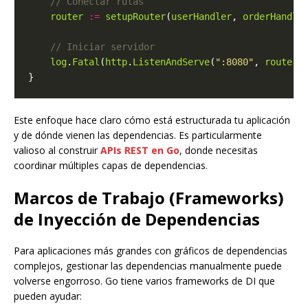
router
:=
setupRouter
(
userHandler
, 
orderHandle
log
.
Fatal
(
http
.
ListenAndServe
(
":8080"
, 
router
Este enfoque hace claro cómo está estructurada tu aplicación
y de dónde vienen las dependencias. Es particularmente
valioso al construir
APIs REST en Go
, donde necesitas
coordinar múltiples capas de dependencias.
Marcos de Trabajo (Frameworks)
de Inyección de Dependencias
Para aplicaciones más grandes con gráficos de dependencias
complejos, gestionar las dependencias manualmente puede
volverse engorroso. Go tiene varios frameworks de DI que
pueden ayudar: