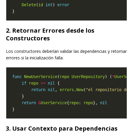
Delete
(
id
int
) 
error
2. Retornar Errores desde los
Constructores
Los constructores deberían validar las dependencias y retornar
errores si la inicialización falla:
func
NewUserService
(
repo
UserRepository
) (
*
UserSer
if
repo
==
nil
return
nil
, 
errors
.
New
(
"el repositorio de 
return
&
UserService
{
repo
: 
repo
}, 
nil
3. Usar Contexto para Dependencias