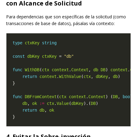
con Alcance de Solicitud
Para dependencias que son específicas de la solicitud (como
transacciones de base de datos), pásalas vía contexto:
type
ctxKey
string
const
dbKey
ctxKey
 = 
"db"
func
WithDB
(
ctx
context
.
Context
, 
db
DB
) 
context
.
Co
return
context
.
WithValue
(
ctx
, 
dbKey
, 
db
func
DBFromContext
(
ctx
context
.
Context
) (
DB
, 
bool
db
, 
ok
:=
ctx
.
Value
(
dbKey
).(
DB
return
db
, 
ok
4. Evitar la Sobre-inyección