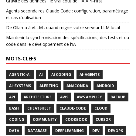
Gravité des données : le vrai coût de l'IA API-First
Agents secondaires Claude Code : configuration, paramétrage
et cas d’utilisation
De Ollama à vLLM : quand migrer votre serveur LLM local
Maintenir la synchronisation des spécifications, des tests et du
code dans le développement de l'IA
MOTS-CLEFS
AGENTIC-AI
AI
AI CODING
AI-AGENTS
AI-SYSTEMS
ALERTING
ANACONDA
ANDROID
API
ARCHITECTURE
AWS
AWS AMPLIFY
BACKUP
BASH
CHEATSHEET
CLAUDE-CODE
CLOUD
CODING
COMMUNITY
COOKBOOK
CURSOR
DATA
DATABASE
DEEPLEARNING
DEV
DEVOPS