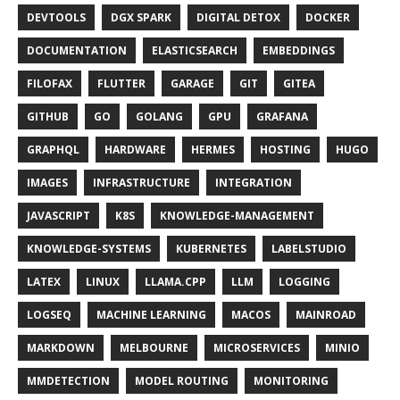
DEVTOOLS
DGX SPARK
DIGITAL DETOX
DOCKER
DOCUMENTATION
ELASTICSEARCH
EMBEDDINGS
FILOFAX
FLUTTER
GARAGE
GIT
GITEA
GITHUB
GO
GOLANG
GPU
GRAFANA
GRAPHQL
HARDWARE
HERMES
HOSTING
HUGO
IMAGES
INFRASTRUCTURE
INTEGRATION
JAVASCRIPT
K8S
KNOWLEDGE-MANAGEMENT
KNOWLEDGE-SYSTEMS
KUBERNETES
LABELSTUDIO
LATEX
LINUX
LLAMA.CPP
LLM
LOGGING
LOGSEQ
MACHINE LEARNING
MACOS
MAINROAD
MARKDOWN
MELBOURNE
MICROSERVICES
MINIO
MMDETECTION
MODEL ROUTING
MONITORING