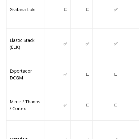
Grafana Loki
◻️
◻️
✅
Elastic Stack
✅
✅
✅
(ELK)
Exportador
✅
◻️
◻️
DCGM
Mimir / Thanos
✅
◻️
◻️
/ Cortex