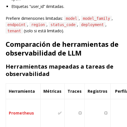
Etiquetas “user_id” ilimitadas.
Prefiere dimensiones limitadas:
,
,
model
model_family
,
,
,
,
endpoint
region
status_code
deployment
(solo si está limitado).
tenant
Comparación de herramientas de
observabilidad de LLM
Herramientas mapeadas a tareas de
observabilidad
Herramienta
Métricas
Traces
Registros
Perfi
Prometheus
✅
◻️
◻️