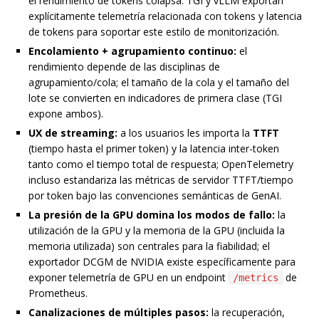
el rendimiento de tokens colapsa. TGI y vLLM exportan
explícitamente telemetría relacionada con tokens y latencia
de tokens para soportar este estilo de monitorización.
Encolamiento + agrupamiento continuo:
el
rendimiento depende de las disciplinas de
agrupamiento/cola; el tamaño de la cola y el tamaño del
lote se convierten en indicadores de primera clase (TGI
expone ambos).
UX de streaming:
a los usuarios les importa la
TTFT
(tiempo hasta el primer token) y la latencia inter-token
tanto como el tiempo total de respuesta; OpenTelemetry
incluso estandariza las métricas de servidor TTFT/tiempo
por token bajo las convenciones semánticas de GenAI.
La presión de la GPU domina los modos de fallo:
la
utilización de la GPU y la memoria de la GPU (incluida la
memoria utilizada) son centrales para la fiabilidad; el
exportador DCGM de NVIDIA existe específicamente para
exponer telemetría de GPU en un endpoint
de
/metrics
Prometheus.
Canalizaciones de múltiples pasos:
la recuperación,