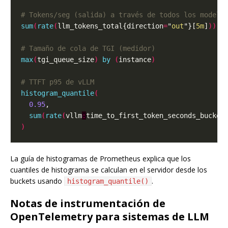
# Tokens/seg (salida) a través de todos los modelo
sum
(
rate
(
llm_tokens_total{direction
=
"
out
"}[
5m
]
))
# Tamaño de cola de TGI (medidor)
max
(
tgi_queue_size
)
by
(
instance
)
# TTFT p95 de vLLM
histogram_quantile
(
0.95
sum
(
rate
(
vllm
:
time_to_first_token_seconds_bucket
)
La guía de histogramas de Prometheus explica que los
cuantiles de histograma se calculan en el servidor desde los
buckets usando
.
histogram_quantile()
Notas de instrumentación de
OpenTelemetry para sistemas de LLM