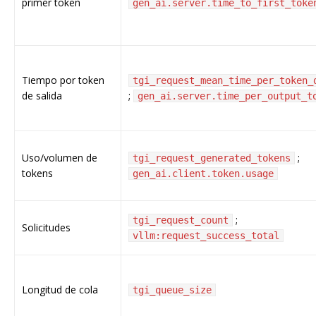
primer token
gen_ai.server.time_to_first_toke
Tiempo por token
tgi_request_mean_time_per_token_
de salida
;
gen_ai.server.time_per_output_t
Uso/volumen de
;
tgi_request_generated_tokens
tokens
gen_ai.client.token.usage
;
tgi_request_count
Solicitudes
vllm:request_success_total
Longitud de cola
tgi_queue_size