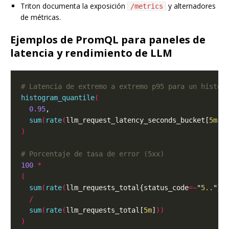
Triton documenta la exposición
y alternadores
/metrics
de métricas.
Ejemplos de PromQL para paneles de
latencia y rendimiento de LLM
# Latencia de extremo a extremo p95 para un histog
histogram_quantile
(
0.95
sum
(
rate
(
llm_request_latency_seconds_bucket[
5m
]
)
)
# Porcentaje de tasa de error (5xx)
100
*
(
sum
(
rate
(
llm_requests_total{status_code
=~
"
5..
"}[
/
sum
(
rate
(
llm_requests_total[
5m
]
))
)