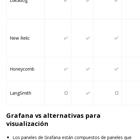
Datadog
✅
✅
✅
New Relic
✅
✅
✅
Honeycomb
✅
✅
✅
LangSmith
◻️
✅
◻️
Grafana vs alternativas para
visualización
Los paneles de Grafana están compuestos de paneles que