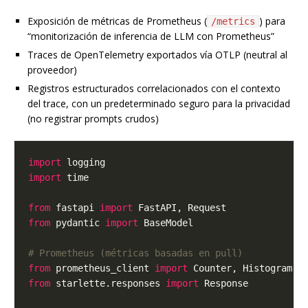
Exposición de métricas de Prometheus (
) para
/metrics
“monitorización de inferencia de LLM con Prometheus”
Traces de OpenTelemetry exportados vía OTLP (neutral al
proveedor)
Registros estructurados correlacionados con el contexto
del trace, con un predeterminado seguro para la privacidad
(no registrar prompts crudos)
import
import
from
 fastapi 
import
from
 pydantic 
import
# Prometheus (métricas basadas en pull)
from
 prometheus_client 
import
from
 starlette.responses 
import