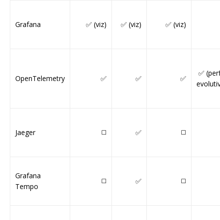
Grafana
✅ (viz)
✅ (viz)
✅ (viz)
✅ (perf
OpenTelemetry
✅
✅
✅
evoluti
Jaeger
◻️
✅
◻️
Grafana
◻️
✅
◻️
Tempo