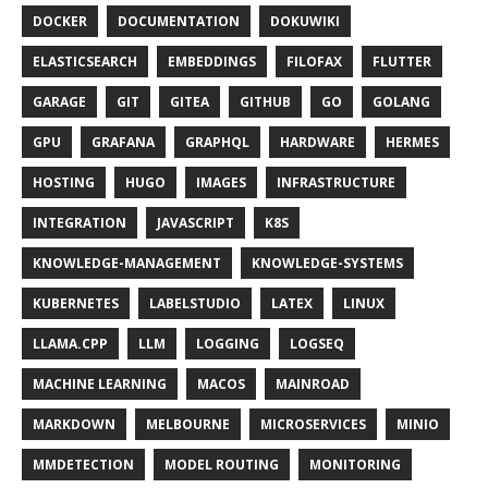
DOCKER
DOCUMENTATION
DOKUWIKI
ELASTICSEARCH
EMBEDDINGS
FILOFAX
FLUTTER
GARAGE
GIT
GITEA
GITHUB
GO
GOLANG
GPU
GRAFANA
GRAPHQL
HARDWARE
HERMES
HOSTING
HUGO
IMAGES
INFRASTRUCTURE
INTEGRATION
JAVASCRIPT
K8S
KNOWLEDGE-MANAGEMENT
KNOWLEDGE-SYSTEMS
KUBERNETES
LABELSTUDIO
LATEX
LINUX
LLAMA.CPP
LLM
LOGGING
LOGSEQ
MACHINE LEARNING
MACOS
MAINROAD
MARKDOWN
MELBOURNE
MICROSERVICES
MINIO
MMDETECTION
MODEL ROUTING
MONITORING