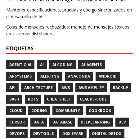
Mantener especificaciones, pruebas y código sincronizados en
el desarrollo de IA
Colas de mensajes rechazados: manejo de mensajes tóxicos
en sistemas distribuidos
ETIQUETAS
AGENTIC-AI
AI
AI CODING
AI-AGENTS
AI-SYSTEMS
ALERTING
ANACONDA
ANDROID
API
ARCHITECTURE
AWS
AWS AMPLIFY
BACKUP
BASH
BOTS
CHEATSHEET
CLAUDE-CODE
CLOUD
CODING
COMMUNITY
COOKBOOK
CURSOR
DATA
DATABASE
DEEPLEARNING
DEV
DEVOPS
DEVTOOLS
DGX SPARK
DIGITAL DETOX