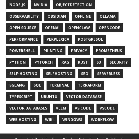
NODE.JS
NVIDIA
OBJECTDETECTION
OBSERVABILITY
OBSIDIAN
OFFLINE
OLLAMA
OPEN SOURCE
OPENAI
OPENCLAW
OPENCODE
PERFORMANCE
PERPLEXICA
POSTGRESQL
POWERSHELL
PRINTING
PRIVACY
PROMETHEUS
PYTHON
PYTORCH
RAG
RUST
S3
SECURITY
SELF-HOSTING
SELFHOSTING
SEO
SERVERLESS
SGLANG
SQL
TERMINAL
TERRAFORM
TYPESCRIPT
UBUNTU
VECTOR DATABASE
VECTOR DATABASES
VLLM
VS CODE
VSCODE
WEB HOSTING
WIKI
WINDOWS
WORKFLOW