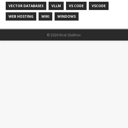
VECTOR DATABASES
VLLM
VS CODE
VSCODE
WEB HOSTING
WIKI
WINDOWS
© 2026 Rost Glukhov.