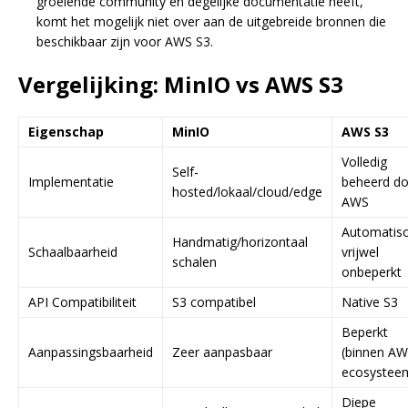
groeiende community en degelijke documentatie heeft,
komt het mogelijk niet over aan de uitgebreide bronnen die
beschikbaar zijn voor AWS S3.
Vergelijking: MinIO vs AWS S3
Eigenschap
MinIO
AWS S3
Volledig
Self-
Implementatie
beheerd d
hosted/lokaal/cloud/edge
AWS
Automatisc
Handmatig/horizontaal
Schaalbaarheid
vrijwel
schalen
onbeperkt
API Compatibiliteit
S3 compatibel
Native S3
Beperkt
Aanpassingsbaarheid
Zeer aanpasbaar
(binnen A
ecosystee
Diepe