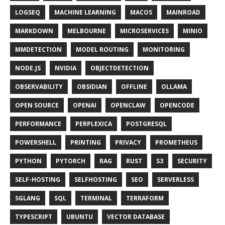
LOGSEQ
MACHINE LEARNING
MACOS
MAINROAD
MARKDOWN
MELBOURNE
MICROSERVICES
MINIO
MMDETECTION
MODEL ROUTING
MONITORING
NODE.JS
NVIDIA
OBJECTDETECTION
OBSERVABILITY
OBSIDIAN
OFFLINE
OLLAMA
OPEN SOURCE
OPENAI
OPENCLAW
OPENCODE
PERFORMANCE
PERPLEXICA
POSTGRESQL
POWERSHELL
PRINTING
PRIVACY
PROMETHEUS
PYTHON
PYTORCH
RAG
RUST
S3
SECURITY
SELF-HOSTING
SELFHOSTING
SEO
SERVERLESS
SGLANG
SQL
TERMINAL
TERRAFORM
TYPESCRIPT
UBUNTU
VECTOR DATABASE