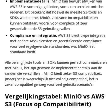
Implementatiedetails:
MinIO kan bewust afwijken van
AWS S3 in sommige gebieden, soms om architectonische
redenen. Dit betekent dat hoewel de meeste S3-tools en
SDKs werken met MinIO, zeldzame incompatibiliteiten
kunnen ontstaan, vooral voor complexe of zeer
gespecialiseerde S3-gebruiksgevallen.
Compliance en Integratie:
AWS S3 biedt diepe integratie
met andere AWS-diensten en gecertificeerde compliance
voor veel regelgevende standaarden, wat MinIO niet
standaard biedt.
Alle belangrijkste tools en SDKs kunnen perfect communiceren
met MinIO, het zijn gewoon de implementatiedetails aan de
randen die verschillen… MinIO biedt zeker S3-compatibiliteit,
[maar] het is waarschijnlijk niet volledig compatibel, het is
zeker compatibel genoeg voor veel gebruiksscenario’s.
Vergelijkingstabel: MinIO vs AWS
S3 (Focus op Compatibiliteit)