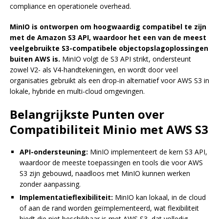
compliance en operationele overhead.
MinIO is ontworpen om hoogwaardig compatibel te zijn
met de Amazon S3 API, waardoor het een van de meest
veelgebruikte S3-compatibele objectopslagoplossingen
buiten AWS is.
MinIO volgt de S3 API strikt, ondersteunt
zowel V2- als V4-handtekeningen, en wordt door veel
organisaties gebruikt als een drop-in alternatief voor AWS S3 in
lokale, hybride en multi-cloud omgevingen.
Belangrijkste Punten over
Compatibiliteit Minio met AWS S3
API-ondersteuning:
MinIO implementeert de kern S3 API,
waardoor de meeste toepassingen en tools die voor AWS
S3 zijn gebouwd, naadloos met MinIO kunnen werken
zonder aanpassing.
Implementatieflexibiliteit:
MinIO kan lokaal, in de cloud
of aan de rand worden geïmplementeerd, wat flexibiliteit
biedt die niet beschikbaar is met AWS S3, dat volledig