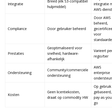
Breed (elk S3-compatibel
Integratie
integratie 
hulpmiddel)
AWS-diens
Door AWS
beheerd,
Compliance
Door gebruiker beheerd
gecertifice
voor
standaard
Geoptimaliseerd voor
Varieert pe
Prestaties
snelheid, hardware-
regio/tier
afhankelijk
AWS
Community/commerciële
Ondersteuning
enterprise
ondersteuning
ondersteun
Op gebruik
Geen licentiekosten,
gebaseerd,
Kosten
draait op commodity HW
pay-as-you
go