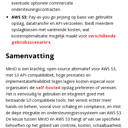
eventuele optionele commerciële
ondersteuningscontracten.
AWS S3:
Pay-as-you-go prijsing op basis van gebruikte
opslag, datatransfer en API-verzoeken. Biedt meerdere
opslagklassen met variërende kosten, wat
kostenoptimalisatie mogelijk maakt voor
verschillende
gebruiksscenario’s
.
Samenvatting
MinIO is een krachtig, open-source alternatief voor AWS S3,
met S3 API-compatibiliteit, hoge prestaties en
implementatieflexibiliteit tegen lagere kosten-especial voor
organisaties die
self-hosted
opslag prefereren of vereisen.
Het is eenvoudig te gebruiken en integreert goed met
bestaande S3-compatibele tools. Het vereist echter meer
hands-on beheer, vooral voor schaling en compliance, en mist
de diepe integratie en ondersteuningsecosysteem van AWS S3.
De keuze tussen MinIO en AWS S3 hangt af van uw specifieke
behoeften op het gebied van controle, kosten, schaalbaarheid,