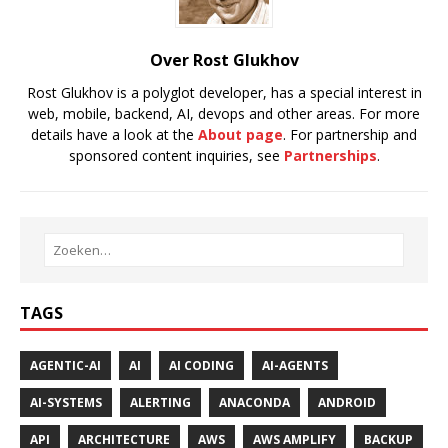
Over Rost Glukhov
Rost Glukhov is a polyglot developer, has a special interest in
web, mobile, backend, AI, devops and other areas. For more
details have a look at the
About page
. For partnership and
sponsored content inquiries, see
Partnerships
.
TAGS
AGENTIC-AI
AI
AI CODING
AI-AGENTS
AI-SYSTEMS
ALERTING
ANACONDA
ANDROID
API
ARCHITECTURE
AWS
AWS AMPLIFY
BACKUP