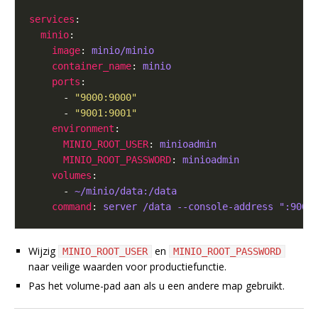
services
minio
image
: 
minio/minio
container_name
: 
minio
ports
      - 
"9000:9000"
      - 
"9001:9001"
environment
MINIO_ROOT_USER
: 
minioadmin
MINIO_ROOT_PASSWORD
: 
minioadmin
volumes
      - 
~/minio/data:/data
command
: 
server /data --console-address ":9001
Wijzig
en
MINIO_ROOT_USER
MINIO_ROOT_PASSWORD
naar veilige waarden voor productiefunctie.
Pas het volume-pad aan als u een andere map gebruikt.