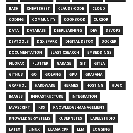
BASH
CHEATSHEET
CLAUDE-CODE
CLOUD
CODING
COMMUNITY
COOKBOOK
CURSOR
DATA
DATABASE
DEEPLEARNING
DEV
DEVOPS
DEVTOOLS
DGX SPARK
DIGITAL DETOX
DOCKER
DOCUMENTATION
ELASTICSEARCH
EMBEDDINGS
FILOFAX
FLUTTER
GARAGE
GIT
GITEA
GITHUB
GO
GOLANG
GPU
GRAFANA
GRAPHQL
HARDWARE
HERMES
HOSTING
HUGO
IMAGES
INFRASTRUCTURE
INTEGRATION
JAVASCRIPT
K8S
KNOWLEDGE-MANAGEMENT
KNOWLEDGE-SYSTEMS
KUBERNETES
LABELSTUDIO
LATEX
LINUX
LLAMA.CPP
LLM
LOGGING