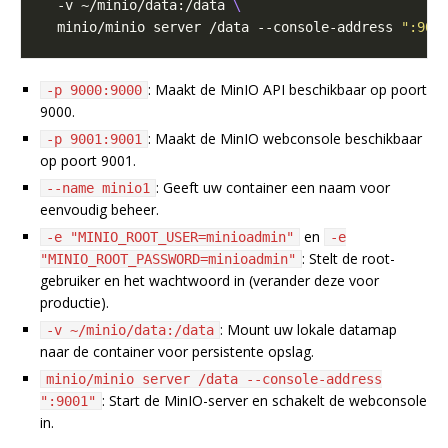
  -v ~/minio/data:/data 
  minio/minio server /data --console-address 
":900
: Maakt de MinIO API beschikbaar op poort
-p 9000:9000
9000.
: Maakt de MinIO webconsole beschikbaar
-p 9001:9001
op poort 9001.
: Geeft uw container een naam voor
--name minio1
eenvoudig beheer.
en
-e "MINIO_ROOT_USER=minioadmin"
-e
: Stelt de root-
"MINIO_ROOT_PASSWORD=minioadmin"
gebruiker en het wachtwoord in (verander deze voor
productie).
: Mount uw lokale datamap
-v ~/minio/data:/data
naar de container voor persistente opslag.
minio/minio server /data --console-address
: Start de MinIO-server en schakelt de webconsole
":9001"
in.