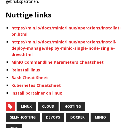
gebruikspatronen.
Nuttige links
https://min.io/docs/minio/linux/operations/installati
on.html
https://min.io/docs/minio/linux/operations/install-
deploy-manage/deploy-minio-single-node-single-
drive.html
MinIO Commandline Parameters Cheatsheet
Reinstall linux
Bash Cheat Sheet
Kubernetes Cheatsheet
Install portainer on linux
LINUX
CLOUD
HOSTING
SELF-HOSTING
DEVOPS
DOCKER
MINIO