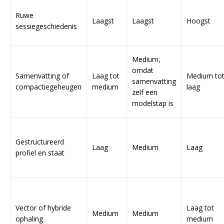
Ruwe
Laagst
Laagst
Hoogst
sessiegeschiedenis
Medium,
omdat
Samenvatting of
Laag tot
Medium to
samenvatting
compactiegeheugen
medium
laag
zelf een
modelstap is
Gestructureerd
Laag
Medium
Laag
profiel en staat
Vector of hybride
Laag tot
Medium
Medium
ophaling
medium