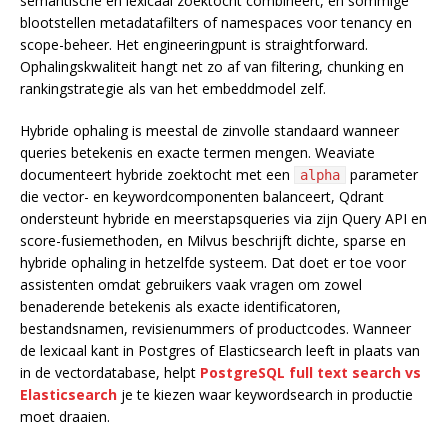
semantische en lexicaal zoektocht combineert, en sommige
blootstellen metadatafilters of namespaces voor tenancy en
scope-beheer. Het engineeringpunt is straightforward.
Ophalingskwaliteit hangt net zo af van filtering, chunking en
rankingstrategie als van het embeddmodel zelf.
Hybride ophaling is meestal de zinvolle standaard wanneer
queries betekenis en exacte termen mengen. Weaviate
documenteert hybride zoektocht met een
parameter
alpha
die vector- en keywordcomponenten balanceert, Qdrant
ondersteunt hybride en meerstapsqueries via zijn Query API en
score-fusiemethoden, en Milvus beschrijft dichte, sparse en
hybride ophaling in hetzelfde systeem. Dat doet er toe voor
assistenten omdat gebruikers vaak vragen om zowel
benaderende betekenis als exacte identificatoren,
bestandsnamen, revisienummers of productcodes. Wanneer
de lexicaal kant in Postgres of Elasticsearch leeft in plaats van
in de vectordatabase, helpt
PostgreSQL full text search vs
Elasticsearch
je te kiezen waar keywordsearch in productie
moet draaien.