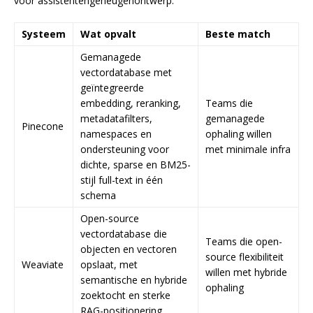
voor assistentengeheugenontwerp.
Systeem
Wat opvalt
Beste match
Gemanagede
vectordatabase met
geïntegreerde
embedding, reranking,
Teams die
metadatafilters,
gemanagede
Pinecone
namespaces en
ophaling willen
ondersteuning voor
met minimale infra
dichte, sparse en BM25-
stijl full-text in één
schema
Open-source
vectordatabase die
Teams die open-
objecten en vectoren
source flexibiliteit
Weaviate
opslaat, met
willen met hybride
semantische en hybride
ophaling
zoektocht en sterke
RAG-positionering