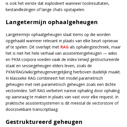
is ook het eerste dat explodeert wanneer toolresultaten,
bestandlezingen of lange chats opstapelen.
Langetermijn ophaalgeheugen
Langetermijn ophaalgeheugen slaat items op die worden
opgehaald wanneer relevant in plaats van elke beurt opnieuw
af te spelen. Dit overlapt met
RAG
als ophalingstechniek, maar
het is niet het hele verhaal van assistentengeheugen — wikis
en PKM-corpora voeden vaak de index terwijl gestructureerde
staat en sessiegeheugen elders leven, zoals de
PKM/RAG/wiki/geheugenvergelijking hierboven duidelijk maakt.
In klassieke RAG combineert het model parametrisch
geheugen met niet-parametrisch geheugen zoals een dichte
vectorindex. Self-RAG verbetert naïeve ophaling door ophaling
op aanvraag te maken in plaats van vast voor elke request. In
praktische assistentsystemen is dit meestal de vectorstore of
doorzoekbare transcriptlaag.
Gestruktureerd geheugen