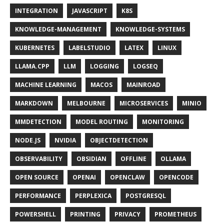
INTEGRATION
JAVASCRIPT
K8S
KNOWLEDGE-MANAGEMENT
KNOWLEDGE-SYSTEMS
KUBERNETES
LABELSTUDIO
LATEX
LINUX
LLAMA.CPP
LLM
LOGGING
LOGSEQ
MACHINE LEARNING
MACOS
MAINROAD
MARKDOWN
MELBOURNE
MICROSERVICES
MINIO
MMDETECTION
MODEL ROUTING
MONITORING
NODE.JS
NVIDIA
OBJECTDETECTION
OBSERVABILITY
OBSIDIAN
OFFLINE
OLLAMA
OPEN SOURCE
OPENAI
OPENCLAW
OPENCODE
PERFORMANCE
PERPLEXICA
POSTGRESQL
POWERSHELL
PRINTING
PRIVACY
PROMETHEUS