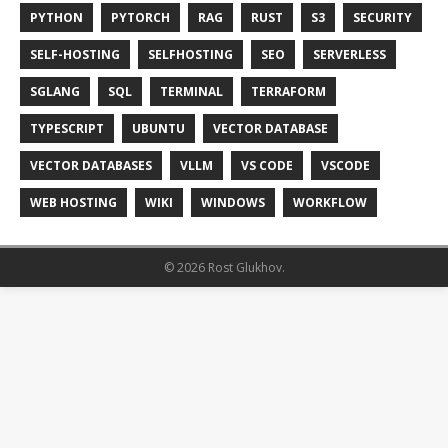
PYTHON
PYTORCH
RAG
RUST
S3
SECURITY
SELF-HOSTING
SELFHOSTING
SEO
SERVERLESS
SGLANG
SQL
TERMINAL
TERRAFORM
TYPESCRIPT
UBUNTU
VECTOR DATABASE
VECTOR DATABASES
VLLM
VS CODE
VSCODE
WEB HOSTING
WIKI
WINDOWS
WORKFLOW
© 2026 Rost Glukhov.