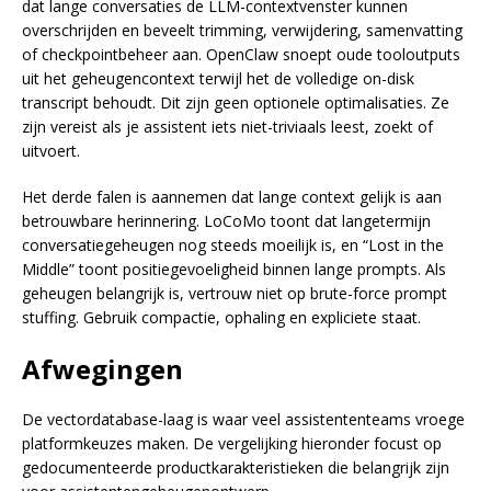
dat lange conversaties de LLM-contextvenster kunnen
overschrijden en beveelt trimming, verwijdering, samenvatting
of checkpointbeheer aan. OpenClaw snoept oude tooloutputs
uit het geheugencontext terwijl het de volledige on-disk
transcript behoudt. Dit zijn geen optionele optimalisaties. Ze
zijn vereist als je assistent iets niet-triviaals leest, zoekt of
uitvoert.
Het derde falen is aannemen dat lange context gelijk is aan
betrouwbare herinnering. LoCoMo toont dat langetermijn
conversatiegeheugen nog steeds moeilijk is, en “Lost in the
Middle” toont positiegevoeligheid binnen lange prompts. Als
geheugen belangrijk is, vertrouw niet op brute-force prompt
stuffing. Gebruik compactie, ophaling en expliciete staat.
Afwegingen
De vectordatabase-laag is waar veel assistententeams vroege
platformkeuzes maken. De vergelijking hieronder focust op
gedocumenteerde productkarakteristieken die belangrijk zijn