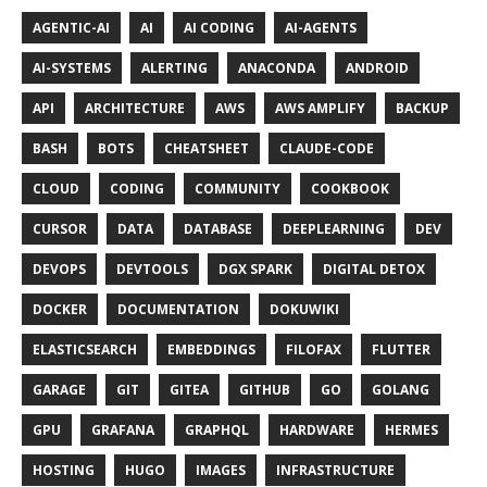
AGENTIC-AI
AI
AI CODING
AI-AGENTS
AI-SYSTEMS
ALERTING
ANACONDA
ANDROID
API
ARCHITECTURE
AWS
AWS AMPLIFY
BACKUP
BASH
BOTS
CHEATSHEET
CLAUDE-CODE
CLOUD
CODING
COMMUNITY
COOKBOOK
CURSOR
DATA
DATABASE
DEEPLEARNING
DEV
DEVOPS
DEVTOOLS
DGX SPARK
DIGITAL DETOX
DOCKER
DOCUMENTATION
DOKUWIKI
ELASTICSEARCH
EMBEDDINGS
FILOFAX
FLUTTER
GARAGE
GIT
GITEA
GITHUB
GO
GOLANG
GPU
GRAFANA
GRAPHQL
HARDWARE
HERMES
HOSTING
HUGO
IMAGES
INFRASTRUCTURE