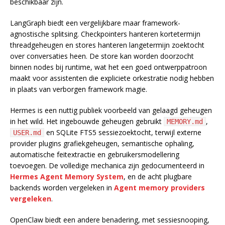
beschikbaar zijn.
LangGraph biedt een vergelijkbare maar framework-
agnostische splitsing. Checkpointers hanteren kortetermijn
threadgeheugen en stores hanteren langetermijn zoektocht
over conversaties heen. De store kan worden doorzocht
binnen nodes bij runtime, wat het een goed ontwerppatroon
maakt voor assistenten die expliciete orkestratie nodig hebben
in plaats van verborgen framework magie.
Hermes is een nuttig publiek voorbeeld van gelaagd geheugen
in het wild. Het ingebouwde geheugen gebruikt
,
MEMORY.md
en SQLite FTS5 sessiezoektocht, terwijl externe
USER.md
provider plugins grafiekgeheugen, semantische ophaling,
automatische feitextractie en gebruikersmodellering
toevoegen. De volledige mechanica zijn gedocumenteerd in
Hermes Agent Memory System
, en de acht plugbare
backends worden vergeleken in
Agent memory providers
vergeleken
.
OpenClaw biedt een andere benadering, met sessiesnooping,