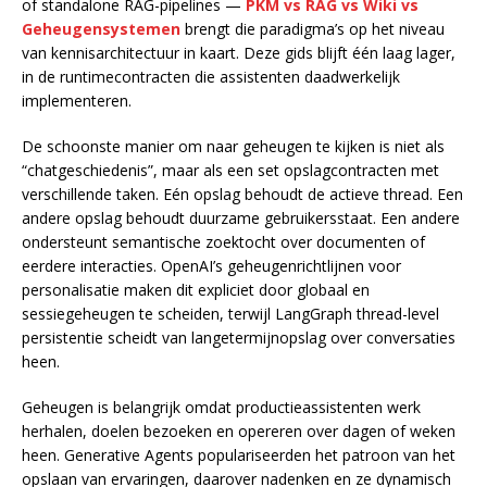
of standalone RAG-pipelines —
PKM vs RAG vs Wiki vs
Geheugensystemen
brengt die paradigma’s op het niveau
van kennisarchitectuur in kaart. Deze gids blijft één laag lager,
in de runtimecontracten die assistenten daadwerkelijk
implementeren.
De schoonste manier om naar geheugen te kijken is niet als
“chatgeschiedenis”, maar als een set opslagcontracten met
verschillende taken. Eén opslag behoudt de actieve thread. Een
andere opslag behoudt duurzame gebruikersstaat. Een andere
ondersteunt semantische zoektocht over documenten of
eerdere interacties. OpenAI’s geheugenrichtlijnen voor
personalisatie maken dit expliciet door globaal en
sessiegeheugen te scheiden, terwijl LangGraph thread-level
persistentie scheidt van langetermijnopslag over conversaties
heen.
Geheugen is belangrijk omdat productieassistenten werk
herhalen, doelen bezoeken en opereren over dagen of weken
heen. Generative Agents populariseerden het patroon van het
opslaan van ervaringen, daarover nadenken en ze dynamisch