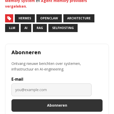
Memory System
en
Agent memory providers
vergeleken
.
HERMES
OPENCLAW
ARCHITECTURE
LLM
AI
RAG
SELFHOSTING
Abonneren
Ontvang nieuwe berichten over systemen,
infrastructuur en AI-engineering.
E-mail
Abonneren