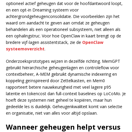
optioneel actief geheugen dat voor de hoofdantwoord loopt,
en een opt-in Dreaming systeem voor
achtergrondgeheugenconsolidatie. Die voorbeelden zijn het
waard om aandacht te geven aan omdat ze geheugen
behandelen als een operationeel subsysteem, niet alleen als
een ophalingstruc. Voor hoe OpenClaw in kaart brengt op de
bredere vijf-lagen assistentstack, zie de
OpenClaw
systeemoverzicht
.
Onderzoeksprototypes wijzen in dezelfde richting. MemGPT
gebruikt hiërarchische geheugenlagen en controleflow voor
contextbeheer, A-MEM gebruikt dynamische indexering en
koppeling geïnspireerd door Zettelkasten, en Mem0
rapporteert betere nauwkeurigheid met veel lagere p95
latentie en tokencost dan full-context baselines op LoCoMo. Je
hoeft deze systemen niet geheel te kopiëren, maar hun
gedeelde les is duidelijk. Geheugenkwaliteit komt van selectie
en organisatie, niet van alles voor altijd opslaan.
Wanneer geheugen helpt versus