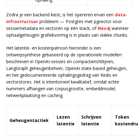
Zodra je een backend kiest, is het opereren ervan een
data-
infrastructuur
probleem — Postgres met pgvector voor
sessiemetadata en vectoren op één stack, of
Neo4j
wanneer
ophaalgeheugen grafiekvormig is in plaats van vlakke chunks.
Het latentie- en kostenpatroon hieronder is een
ontwerpsynthese gebaseerd op de operationele modellen
beschreven in OpenAI-sessies en compactierichtlijnen,
LangGraph geheugenbeheer, OpenAI state-based geheugen,
en het gedocumenteerde ophalingsgedrag van Redis en
vectorstores. Het is intentioneel kwalitatief, omdat echte
nummers afhangen van corpusgrootte, embeddmodel,
netwerkplaatsing en caching.
Lezen
Schrijven
Token
Geheugentactiek
latentie
latentie
kostendr