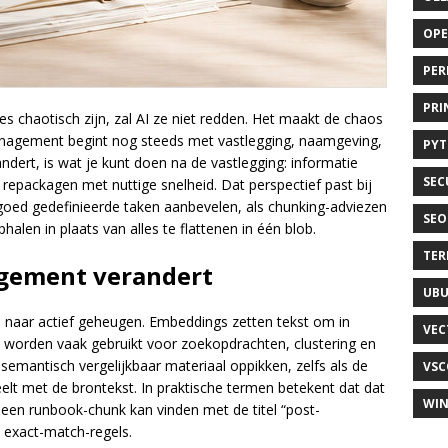
OP
PER
PRI
ties chaotisch zijn, zal AI ze niet redden. Het maakt de chaos
anagement begint nog steeds met vastlegging, naamgeving,
PY
ndert, is wat je kunt doen na de vastlegging: informatie
SEC
repackagen met nuttige snelheid. Dat perspectief past bij
goed gedefinieerde taken aanbevelen, als chunking-adviezen
SEO
en in plaats van alles te flattenen in één blob.
TER
gement verandert
UB
n naar actief geheugen. Embeddings zetten tekst om in
VEC
 worden vaak gebruikt voor zoekopdrachten, clustering en
mantisch vergelijkbaar materiaal oppikken, zelfs als de
VSC
lt met de brontekst. In praktische termen betekent dat dat
WI
s een runbook-chunk kan vinden met de titel “post-
 exact-match-regels.