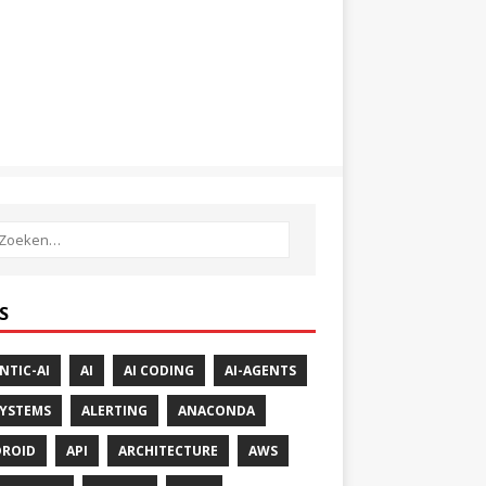
S
NTIC-AI
AI
AI CODING
AI-AGENTS
SYSTEMS
ALERTING
ANACONDA
ROID
API
ARCHITECTURE
AWS