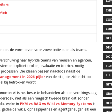
AWS
eëert
CHE
fiek
COD
CUR
DEE
DEV
ndert de vorm ervan voor zowel individuen als teams.
DOC
 verschuiving naar hybride teams van mensen en agenten,
temen expliciete rollen, evaluatie en toezicht nodig
ELA
 processen. Die ideeën passen naadloos naast de
FLU
nagement in 2026-pijler
van de site, die zich richt op
l bij betrokken wordt.
GIT
onomie: AI is het beste te behandelen als een verrijkingslaag
GRA
derzoek, niet als een magisch tweede brein dat zonder
HER
 dat welke in
PKM vs RAG vs Wiki vs Memory Systems
is
, gedeelde wikis, ophaalpipelines en agentgeheugen elk een