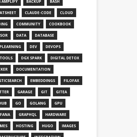
 AMPLIFY
BACKUP
BASH
ATSHEET
CLAUDE-CODE
CLOUD
ING
COMMUNITY
COOKBOOK
SOR
DATA
DATABASE
PLEARNING
DEV
DEVOPS
TOOLS
DGX SPARK
DIGITAL DETOX
KER
DOCUMENTATION
STICSEARCH
EMBEDDINGS
FILOFAX
TTER
GARAGE
GIT
GITEA
HUB
GO
GOLANG
GPU
FANA
GRAPHQL
HARDWARE
MES
HOSTING
HUGO
IMAGES