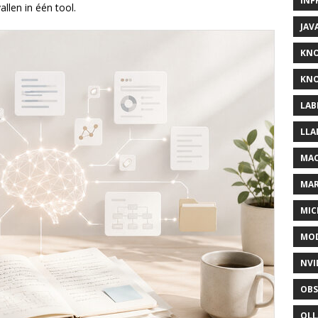
INF
allen in één tool.
JAV
KN
KNO
LAB
LLA
MAC
MA
MIC
MOD
NVI
OBS
OL