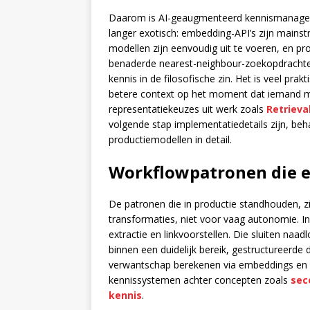
Daarom is AI-geaugmenteerd kennismanagem
langer exotisch: embedding-API’s zijn mainst
modellen zijn eenvoudig uit te voeren, en p
benaderde nearest-neighbour-zoekopdrachten
kennis in de filosofische zin. Het is veel pr
betere context op het moment dat iemand m
representatiekeuzes uit werk zoals
Retrieva
volgende stap implementatiedetails zijn, be
productiemodellen in detail.
Workflowpatronen die 
De patronen die in productie standhouden, z
transformaties, niet voor vaag autonomie. In
extractie en linkvoorstellen. Die sluiten naa
binnen een duidelijk bereik, gestructureerd
verwantschap berekenen via embeddings en op
kennissystemen achter concepten zoals
sec
kennis
.