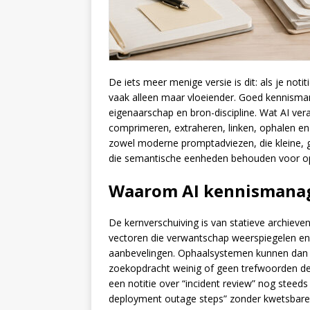
De iets meer menige versie is dit: als je noti
vaak alleen maar vloeiender. Goed kennism
eigenaarschap en bron-discipline. Wat AI vera
comprimeren, extraheren, linken, ophalen en 
zowel moderne promptadviezen, die kleine, 
die semantische eenheden behouden voor ophal
Waarom AI kennismana
De kernverschuiving is van statieve archieve
vectoren die verwantschap weerspiegelen en
aanbevelingen. Ophaalsystemen kunnen dan se
zoekopdracht weinig of geen trefwoorden dee
een notitie over “incident review” nog steed
deployment outage steps” zonder kwetsbare