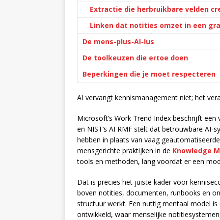
Extractie die herbruikbare velden cr
Linken dat notities omzet in een gra
De mens-plus-AI-lus
De toolkeuzen die ertoe doen
Beperkingen die je moet respecteren
AI vervangt kennismanagement niet; het vera
Microsoft’s Work Trend Index beschrijft een
en NIST’s AI RMF stelt dat betrouwbare AI-sys
hebben in plaats van vaag geautomatiseerde
mensgerichte praktijken in de
Knowledge Ma
tools en methoden, lang voordat er een mode
Dat is precies het juiste kader voor kennisec
boven notities, documenten, runbooks en on
structuur werkt. Een nuttig mentaal model is
ontwikkeld, waar menselijke notitiesystemen