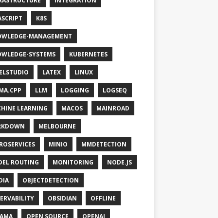
RASTRUCTURE
INTEGRATION
ASCRIPT
K8S
OWLEDGE-MANAGEMENT
WLEDGE-SYSTEMS
KUBERNETES
ELSTUDIO
LATEX
LINUX
MA.CPP
LLM
LOGGING
LOGSEQ
HINE LEARNING
MACOS
MAINROAD
RKDOWN
MELBOURNE
ROSERVICES
MINIO
MMDETECTION
EL ROUTING
MONITORING
NODE.JS
DIA
OBJECTDETECTION
ERVABILITY
OBSIDIAN
OFFLINE
LAMA
OPEN SOURCE
OPENAI