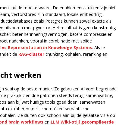
ent nu de moeite waard. De enablement-stukken zijn niet
ream, vectorstores zijn standaard, lokale embedding-
roductiedatabases zoals Postgres kunnen zowel exacte als
 uitvoeren met pgvector. Het resultaat is geen kunstmatig
aktischer: beter herinneringsvermogen, betere compressie en
oet nadenken, vooral in combinatie met solide
l vs Representation in Knowledge Systems
. Als je
handelt de
RAG-cluster
chunking, ophalen, reranking en
echt werken
ijn saai op de beste manier. Ze gebruiken AI voor begrensde
 de praktijk zien drie patronen steeds terug: samenvatting,
dloos aan bij wat huidige tools goed doen: samenvatten
e data extraheren met schema’s en semantische
halen. Ze sluiten ook schoon aan bij de gelaatse visie op
ond brain workflows
en
LLM Wiki-stijl gecompileerde