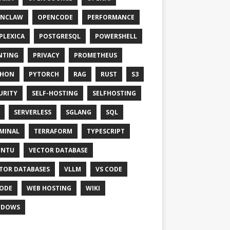
ENCLAW
OPENCODE
PERFORMANCE
PLEXICA
POSTGRESQL
POWERSHELL
NTING
PRIVACY
PROMETHEUS
THON
PYTORCH
RAG
RUST
S3
URITY
SELF-HOSTING
SELFHOSTING
SERVERLESS
SGLANG
SQL
MINAL
TERRAFORM
TYPESCRIPT
UNTU
VECTOR DATABASE
TOR DATABASES
VLLM
VS CODE
ODE
WEB HOSTING
WIKI
NDOWS