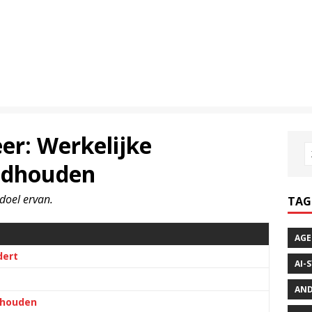
er: Werkelijke
andhouden
doel ervan.
TAG
AGE
dert
AI-
AND
ehouden