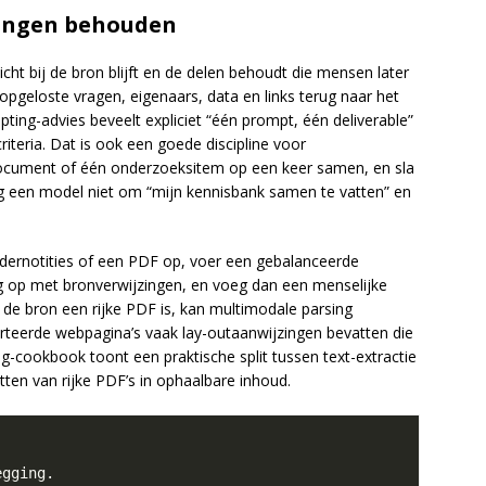
singen behouden
ht bij de bron blijft en de delen behoudt die mensen later
opgeloste vragen, eigenaars, data en links terug naar het
pting-advies beveelt expliciet “één prompt, één deliverable”
iteria. Dat is ook een goede discipline voor
document of één onderzoeksitem op een keer samen, en sla
g een model niet om “mijn kennisbank samen te vatten” en
gadernotities of een PDF op, voer een gebalanceerde
g op met bronverwijzingen, en voeg dan een menselijke
 de bron een rijke PDF is, kan multimodale parsing
orteerde webpagina’s vaak lay-outaanwijzingen bevatten die
ng-cookbook toont een praktische split tussen text-extractie
ten van rijke PDF’s in ophaalbare inhoud.