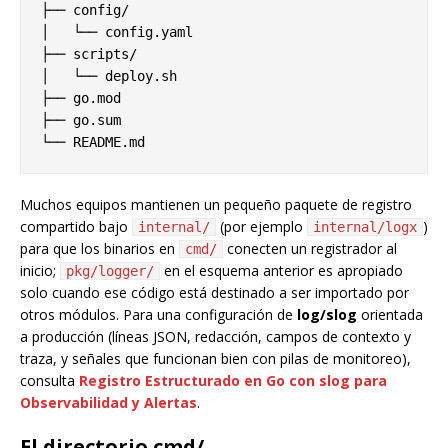
├── config/

│   └── config.yaml

├── scripts/

│   └── deploy.sh

├── go.mod

├── go.sum

Muchos equipos mantienen un pequeño paquete de registro
compartido bajo
(por ejemplo
)
internal/
internal/logx
para que los binarios en
conecten un registrador al
cmd/
inicio;
en el esquema anterior es apropiado
pkg/logger/
solo cuando ese código está destinado a ser importado por
otros módulos. Para una configuración de
log/slog
orientada
a producción (líneas JSON, redacción, campos de contexto y
traza, y señales que funcionan bien con pilas de monitoreo),
consulta
Registro Estructurado en Go con slog para
Observabilidad y Alertas
.
El directorio cmd/