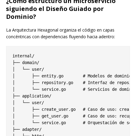
¿Cómo estructuro un microservicio
siguiendo el Diseño Guiado por
Dominio?
La Arquitectura Hexagonal organiza el código en capas
concéntricas con dependencias fluyendo hacia adentro:
internal/

├── domain/

│   └── user/

│       ├── entity.go        # Modelos de dominio y
│       ├── repository.go    # Interfaz de reposito
│       └── service.go       # Servicios de dominio
├── application/

│   └── user/

│       ├── create_user.go   # Caso de uso: crear u
│       ├── get_user.go      # Caso de uso: recuper
│       └── service.go       # Orquestación de serv
├── adapter/
