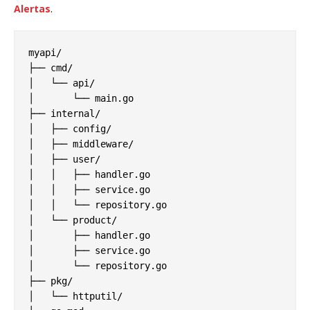
Alertas
.
myapi/

├── cmd/

│   └── api/

│       └── main.go

├── internal/

│   ├── config/

│   ├── middleware/

│   ├── user/

│   │   ├── handler.go

│   │   ├── service.go

│   │   └── repository.go

│   └── product/

│       ├── handler.go

│       ├── service.go

│       └── repository.go

├── pkg/

│   └── httputil/
