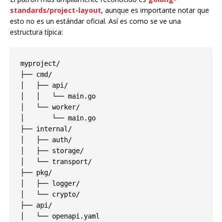
standards/project-layout
, aunque es importante notar que
esto no es un estándar oficial. Así es como se ve una
estructura típica:
myproject/

├── cmd/

│   ├── api/

│   │   └── main.go

│   └── worker/

│       └── main.go

├── internal/

│   ├── auth/

│   ├── storage/

│   └── transport/

├── pkg/

│   ├── logger/

│   └── crypto/

├── api/

│   └── openapi.yaml
