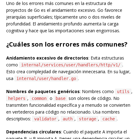
Uno de los errores más comunes en la estructura de
proyectos de Go es el anidamiento excesivo. Go favorece
jerarquías superficiales; típicamente uno o dos niveles de
profundidad. El anidamiento profundo aumenta la carga
cognitiva y hace que las importaciones sean engorrosas.
¿Cuáles son los errores más comunes?
Anidamiento excesivo de directorios
: Evita estructuras
como
.
internal/services/user/handlers/http/v1/
Esto crea complejidad de navegación innecesaria. En su lugar,
usa
.
internal/user/handler.go
Nombres de paquetes genéricos
: Nombres como
,
utils
,
o
son olores de código. No
helpers
common
base
transmiten funcionalidad específica y a menudo se convierten
en vertederos para código no relacionado. Usa nombres
descriptivos:
,
,
,
.
validator
auth
storage
cache
Dependencias circulares
: Cuando el paquete A importa el
paquete B, y B importa A, tienes una dependencia circular; un