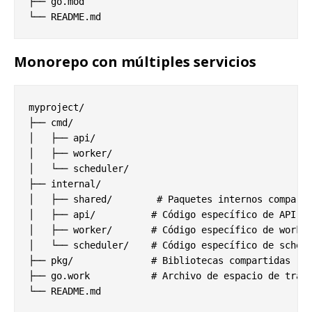
├── go.mod

Monorepo con múltiples servicios
myproject/

├── cmd/

│   ├── api/

│   ├── worker/

│   └── scheduler/

├── internal/

│   ├── shared/        # Paquetes internos comparti
│   ├── api/          # Código específico de API

│   ├── worker/       # Código específico de worker
│   └── scheduler/    # Código específico de schedu
├── pkg/              # Bibliotecas compartidas

├── go.work           # Archivo de espacio de traba