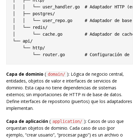
│   ├── http/

│   │   └── user_handler.go  # Adaptador HTTP (endp
│   ├── postgres/

│   │   └── user_repo.go     # Adaptador de base de
│   └── redis/

│       └── cache.go         # Adaptador de caché

└── api/

    └── http/

Capa de dominio
(
): Lógica de negocio central,
domain/
entidades, objetos de valor e interfaces de servicios de
dominio. Esta capa no tiene dependencias de sistemas
externos; sin importaciones de HTTP ni de base de datos.
Define interfaces de repositorio (puertos) que los adaptadores
implementan.
Capa de aplicación
(
): Casos de uso que
application/
orquestan objetos de dominio. Cada caso de uso (por
ejemplo, “crear usuario”, “procesar pago”) es un archivo o