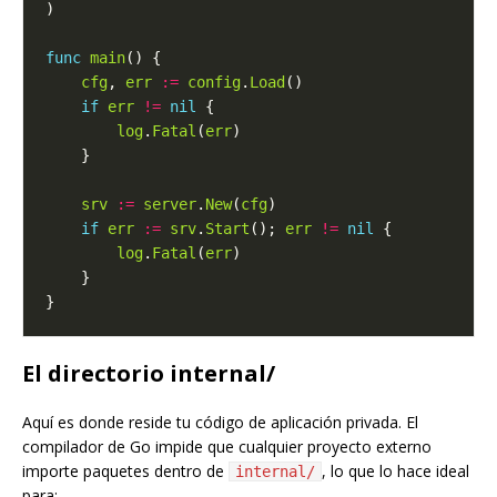
func
main
cfg
, 
err
:=
config
.
Load
if
err
!=
nil
log
.
Fatal
(
err
srv
:=
server
.
New
(
cfg
if
err
:=
srv
.
Start
(); 
err
!=
nil
log
.
Fatal
(
err
El directorio internal/
Aquí es donde reside tu código de aplicación privada. El
compilador de Go impide que cualquier proyecto externo
importe paquetes dentro de
, lo que lo hace ideal
internal/
para: