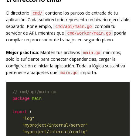
El directorio
contiene los puntos de entrada de tu
cmd/
aplicación. Cada subdirectorio representa un binario ejecutable
separado. Por ejemplo,
compila tu
cmd/api/main.go
servidor de API, mientras que
podría
cmd/worker/main.go
compilar un procesador de trabajos en segundo plano.
Mejor práctica
: Mantén tus archivos
mínimos;
main.go
solo lo suficiente para conectar dependencias, cargar la
configuración e iniciar la aplicación. Toda la lógica sustantiva
pertenece a paquetes que
importa.
main.go
package
main
import
"log"
"myproject/internal/server"
"myproject/internal/config"