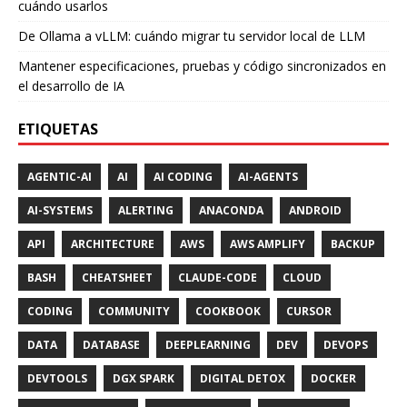
cuándo usarlos
De Ollama a vLLM: cuándo migrar tu servidor local de LLM
Mantener especificaciones, pruebas y código sincronizados en
el desarrollo de IA
ETIQUETAS
AGENTIC-AI
AI
AI CODING
AI-AGENTS
AI-SYSTEMS
ALERTING
ANACONDA
ANDROID
API
ARCHITECTURE
AWS
AWS AMPLIFY
BACKUP
BASH
CHEATSHEET
CLAUDE-CODE
CLOUD
CODING
COMMUNITY
COOKBOOK
CURSOR
DATA
DATABASE
DEEPLEARNING
DEV
DEVOPS
DEVTOOLS
DGX SPARK
DIGITAL DETOX
DOCKER