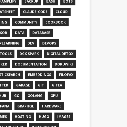
 AMPLIFY
BACKUP
BASH
BOTS
ATSHEET
CLAUDE-CODE
CLOUD
ING
COMMUNITY
COOKBOOK
SOR
DATA
DATABASE
PLEARNING
DEV
DEVOPS
TOOLS
DGX SPARK
DIGITAL DETOX
KER
DOCUMENTATION
DOKUWIKI
STICSEARCH
EMBEDDINGS
FILOFAX
TTER
GARAGE
GIT
GITEA
HUB
GO
GOLANG
GPU
FANA
GRAPHQL
HARDWARE
MES
HOSTING
HUGO
IMAGES