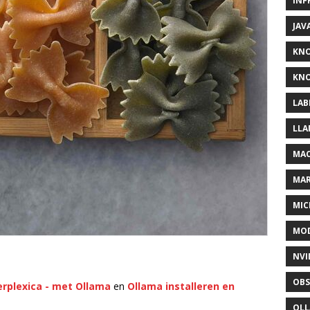
INF
JAV
KN
KNO
LAB
LLA
MAC
MA
MIC
MOD
NVI
OBS
Perplexica - met Ollama
en
Ollama installeren en
OL