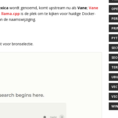
exica
wordt genoemd, komt upstream nu als
Vane
;
Vane
OP
n llama.cpp
is de plek om te kijken voor huidige Docker-
PER
an de naamswijziging.
PRI
PY
st voor bronselectie.
SEC
SEO
TER
UB
VEC
VSC
WI