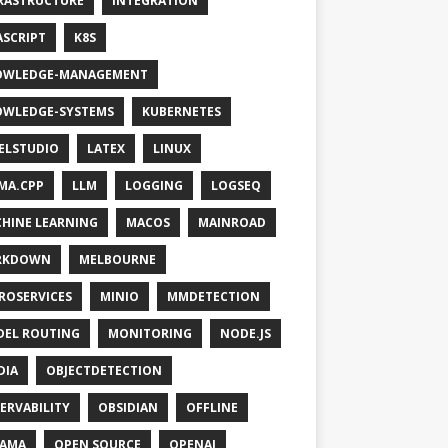
RASTRUCTURE
INTEGRATION
ASCRIPT
K8S
OWLEDGE-MANAGEMENT
WLEDGE-SYSTEMS
KUBERNETES
ELSTUDIO
LATEX
LINUX
MA.CPP
LLM
LOGGING
LOGSEQ
HINE LEARNING
MACOS
MAINROAD
RKDOWN
MELBOURNE
ROSERVICES
MINIO
MMDETECTION
EL ROUTING
MONITORING
NODE.JS
DIA
OBJECTDETECTION
ERVABILITY
OBSIDIAN
OFFLINE
LAMA
OPEN SOURCE
OPENAI