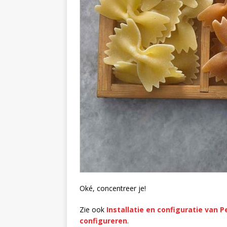
Oké, concentreer je!
Zie ook
Installatie en configuratie van 
configureren
.