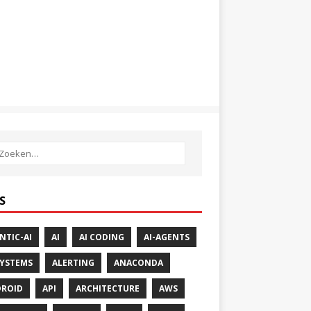
S
NTIC-AI
AI
AI CODING
AI-AGENTS
SYSTEMS
ALERTING
ANACONDA
ROID
API
ARCHITECTURE
AWS