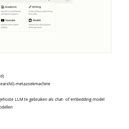
nd)
e SearxNG-metazoekmachine
gehoste LLM te gebruiken als chat- of embedding-model
odellen