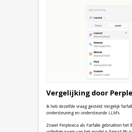
Vergelijking door Perple
Ik heb dezelfde vraag gesteld: Vergelijk farf
ondersteuning en ondersteunde LLM’s.
Zowel Perplexica als Farfalle gebruikten he
volledige naam van het model is llama3 8b q