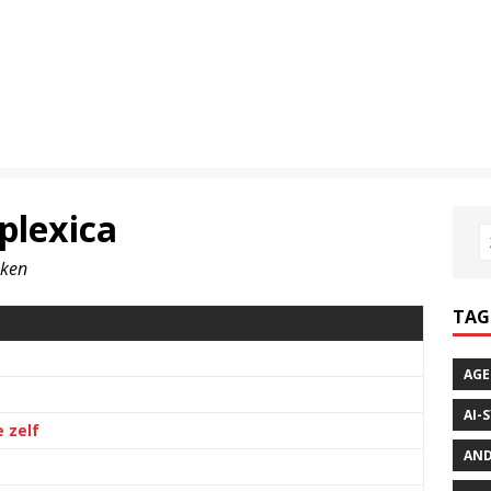
plexica
eken
TAG
AGE
AI-
e zelf
AND