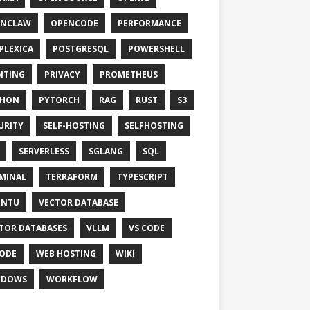
ENCLAW
OPENCODE
PERFORMANCE
PLEXICA
POSTGRESQL
POWERSHELL
NTING
PRIVACY
PROMETHEUS
THON
PYTORCH
RAG
RUST
S3
URITY
SELF-HOSTING
SELFHOSTING
SERVERLESS
SGLANG
SQL
MINAL
TERRAFORM
TYPESCRIPT
UNTU
VECTOR DATABASE
TOR DATABASES
VLLM
VS CODE
ODE
WEB HOSTING
WIKI
NDOWS
WORKFLOW