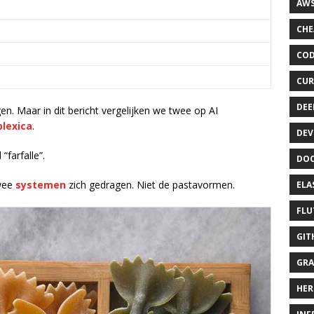
AWS
CHE
COD
CUR
DEE
en. Maar in dit bericht vergelijken we twee op AI
plexica
.
DEV
farfalle”.
DOC
twee
systemen
zich gedragen. Niet de pastavormen.
ELA
FLU
GIT
GRA
HER