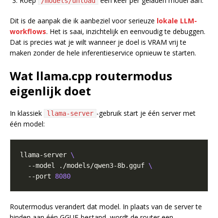
Roep
één keer per geladen model aan.
/models/unload
Dit is de aanpak die ik aanbeziel voor serieuze
lokale LLM-
workflows
. Het is saai, inzichtelijk en eenvoudig te debuggen.
Dat is precies wat je wilt wanneer je doel is VRAM vrij te
maken zonder de hele inferentieservice opnieuw te starten.
Wat llama.cpp routermodus
eigenlijk doet
In klassiek
-gebruik start je één server met
llama-server
één model:
llama-server 
  --model ./models/qwen3-8b.gguf 
  --port 
8080
Routermodus verandert dat model. In plaats van de server te
binden aan één GGUF-bestand, wordt de router een