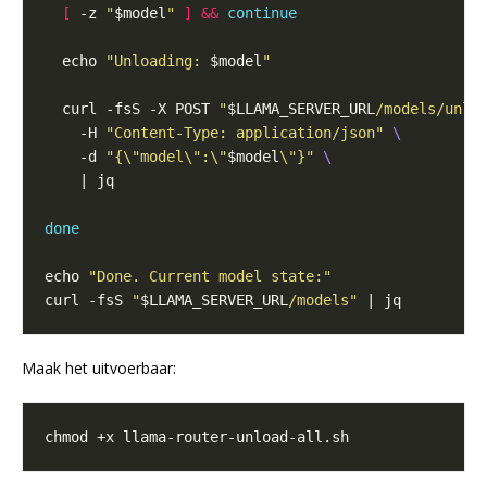
[
 -z 
"
$model
"
]
&&
continue
  echo 
"Unloading: 
$model
"
  curl -fsS -X POST 
"
$LLAMA_SERVER_URL
/models/unlo
    -H 
"Content-Type: application/json"
    -d 
"{\"model\":\"
$model
\"}"
done
echo 
"Done. Current model state:"
curl -fsS 
"
$LLAMA_SERVER_URL
/models"
Maak het uitvoerbaar: