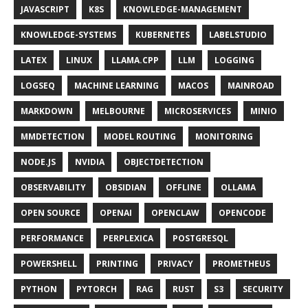
JAVASCRIPT
K8S
KNOWLEDGE-MANAGEMENT
KNOWLEDGE-SYSTEMS
KUBERNETES
LABELSTUDIO
LATEX
LINUX
LLAMA.CPP
LLM
LOGGING
LOGSEQ
MACHINE LEARNING
MACOS
MAINROAD
MARKDOWN
MELBOURNE
MICROSERVICES
MINIO
MMDETECTION
MODEL ROUTING
MONITORING
NODE.JS
NVIDIA
OBJECTDETECTION
OBSERVABILITY
OBSIDIAN
OFFLINE
OLLAMA
OPEN SOURCE
OPENAI
OPENCLAW
OPENCODE
PERFORMANCE
PERPLEXICA
POSTGRESQL
POWERSHELL
PRINTING
PRIVACY
PROMETHEUS
PYTHON
PYTORCH
RAG
RUST
S3
SECURITY