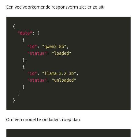
Een veelvoorkomende responsvorm ziet er zo uit:
"data"
"id"
: 
"qwen3-8b"
"status"
: 
"loaded"
"id"
: 
"llama-3.2-3b"
"status"
: 
"unloaded"
Om één model te ontladen, roep dan: