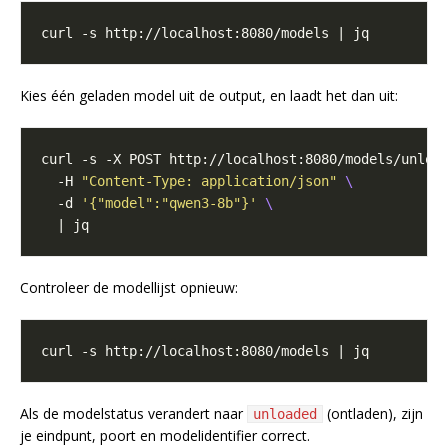
Kies één geladen model uit de output, en laadt het dan uit:
curl -s -X POST http://localhost:8080/models/unloa
  -H 
"Content-Type: application/json"
  -d 
'{"model":"qwen3-8b"}'
Controleer de modellijst opnieuw:
Als de modelstatus verandert naar
(ontladen), zijn
unloaded
je eindpunt, poort en modelidentifier correct.