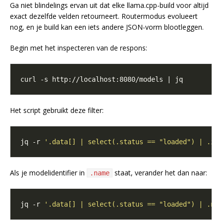
Ga niet blindelings ervan uit dat elke llama.cpp-build voor altijd
exact dezelfde velden retourneert. Routermodus evolueert
nog, en je build kan een iets andere JSON-vorm blootleggen.
Begin met het inspecteren van de respons:
Het script gebruikt deze filter:
jq -r 
'.data[] | select(.status == "loaded") | .id
Als je modelidentifier in
staat, verander het dan naar:
.name
jq -r 
'.data[] | select(.status == "loaded") | .na