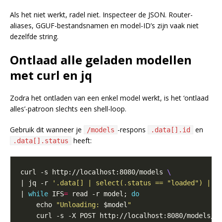
Als het niet werkt, radel niet. Inspecteer de JSON. Router-
aliases, GGUF-bestandsnamen en model-ID’s zijn vaak niet
dezelfde string.
Ontlaad alle geladen modellen
met curl en jq
Zodra het ontladen van een enkel model werkt, is het ‘ontlaad
alles’-patroon slechts een shell-loop.
Gebruik dit wanneer je
-respons
en
/models
.data[].id
heeft:
.data[].status
curl -s http://localhost:8080/models 
| jq -r 
'.data[] | select(.status == "loaded") | .
| 
while
 IFS
=
 read -r model; 
do
    echo 
"Unloading: 
$model
"
    curl -s -X POST http://localhost:8080/models/u