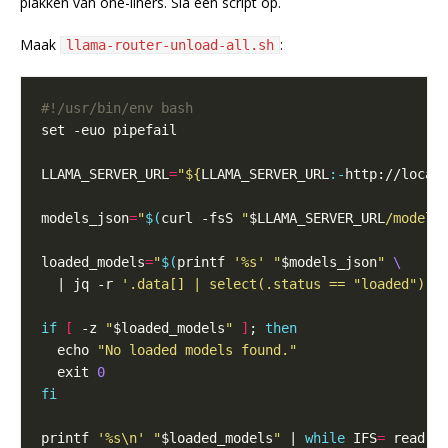
plakken van one-liners. Sla een script op.
Maak
:
llama-router-unload-all.sh
LLAMA_SERVER_URL
=
"
${
LLAMA_SERVER_URL
:-
http://local
models_json
=
"
$(
curl -fsS 
"
$LLAMA_SERVER_URL
/models
loaded_models
=
"
$(
printf 
'%s'
"
$models_json
"
  | jq -r 
'.data[] | select(.status == "loaded") |
if
[
 -z 
"
$loaded_models
"
]
; 
then
  echo 
"No loaded models found."
  exit 
0
fi
printf 
'%s\n'
"
$loaded_models
"
 | 
while
 IFS
=
 read -