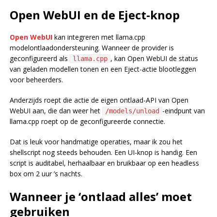
Open WebUI en de Eject-knop
Open WebUI
kan integreren met llama.cpp
modelontlaadondersteuning. Wanneer de provider is
geconfigureerd als
, kan Open WebUI de status
llama.cpp
van geladen modellen tonen en een Eject-actie blootleggen
voor beheerders.
Anderzijds roept die actie de eigen ontlaad-API van Open
WebUI aan, die dan weer het
-eindpunt van
/models/unload
llama.cpp roept op de geconfigureerde connectie.
Dat is leuk voor handmatige operaties, maar ik zou het
shellscript nog steeds behouden. Een UI-knop is handig. Een
script is auditabel, herhaalbaar en bruikbaar op een headless
box om 2 uur ’s nachts.
Wanneer je ‘ontlaad alles’ moet
gebruiken