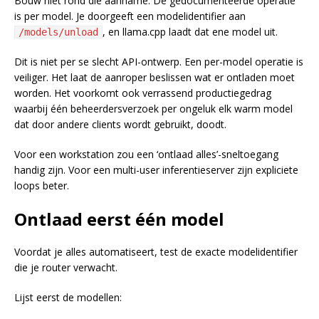
Bouw niet rond die aanname. De gedocumenteerde operatie
is per model. Je doorgeeft een modelidentifier aan
, en llama.cpp laadt dat ene model uit.
/models/unload
Dit is niet per se slecht API-ontwerp. Een per-model operatie is
veiliger. Het laat de aanroper beslissen wat er ontladen moet
worden. Het voorkomt ook verrassend productiegedrag
waarbij één beheerdersverzoek per ongeluk elk warm model
dat door andere clients wordt gebruikt, doodt.
Voor een workstation zou een ‘ontlaad alles’-sneltoegang
handig zijn. Voor een multi-user inferentieserver zijn expliciete
loops beter.
Ontlaad eerst één model
Voordat je alles automatiseert, test de exacte modelidentifier
die je router verwacht.
Lijst eerst de modellen: