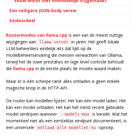
VRAM wordt niet onmiddellijk vrijgemaakt
Een veiligere JSON-body versie
Eindoordeel
Routermodus van llama.cpp
is een van de meest nuttige
wijzigingen aan
in jaren. Het geeft lokale
llama-server
LLM-beheerders eindelijk iets dat lijkt op de
modelbeheerservaring die mensen verwachten van Ollama,
terwijl het de ruwe prestaties en lage-level controle behoudt
die
llama.cpp
in de eerste plaats de moeite waard maken.
Maar er is één scherpe rand: alles ontladen is geen enkele
magische knop in de HTTP-API.
De router kan modellen lijsten. Het kan een model laden. Het
kan een model ontladen. Het kan het minst recent gebruikte
model verdrijven wanneer
is bereikt. Wat het
--models-max
momenteel niet als een eersteklas eindpunt documenteert, is
een universele
-oproep.
ontlaad alle modellen nu