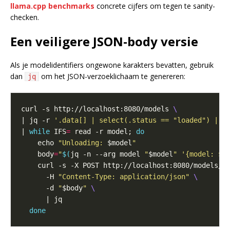
llama.cpp benchmarks
concrete cijfers om tegen te sanity-
checken.
Een veiligere JSON-body versie
Als je modelidentifiers ongewone karakters bevatten, gebruik
dan
om het JSON-verzoeklichaam te genereren:
jq
curl -s http://localhost:8080/models 
| jq -r 
'.data[] | select(.status == "loaded") | .
| 
while
 IFS
=
 read -r model; 
do
    echo 
"Unloading: 
$model
"
    body
=
"
$(
jq -n --arg model 
"
$model
"
'{model: $m
    curl -s -X POST http://localhost:8080/models/u
      -H 
"Content-Type: application/json"
      -d 
"
$body
"
done