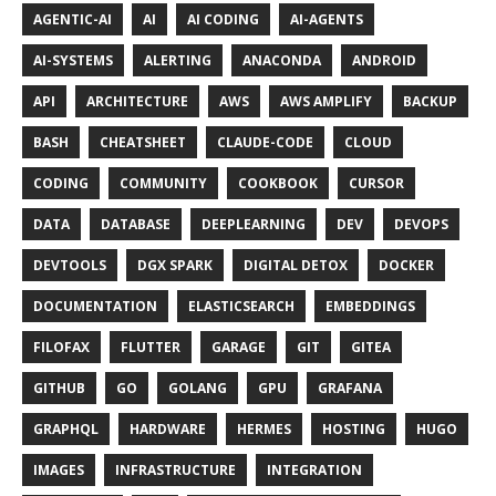
AGENTIC-AI
AI
AI CODING
AI-AGENTS
AI-SYSTEMS
ALERTING
ANACONDA
ANDROID
API
ARCHITECTURE
AWS
AWS AMPLIFY
BACKUP
BASH
CHEATSHEET
CLAUDE-CODE
CLOUD
CODING
COMMUNITY
COOKBOOK
CURSOR
DATA
DATABASE
DEEPLEARNING
DEV
DEVOPS
DEVTOOLS
DGX SPARK
DIGITAL DETOX
DOCKER
DOCUMENTATION
ELASTICSEARCH
EMBEDDINGS
FILOFAX
FLUTTER
GARAGE
GIT
GITEA
GITHUB
GO
GOLANG
GPU
GRAFANA
GRAPHQL
HARDWARE
HERMES
HOSTING
HUGO
IMAGES
INFRASTRUCTURE
INTEGRATION