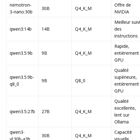
nemotron-
Offre de
30B
Q4_K_M
3-nano:30b
NVIDIA
Meilleur suiv
qwen3:14b
14B
Q4_K_M
des
instructions
Rapide,
qwen3.5:9b
9B
Q4_K_M
entièrement
GPU
Qualité
qwen3.5:9b-
supérieure,
9B
Q8_0
q8_0
entièrement
GPU
Qualité
excellente,
qwen3.5:27b
27B
Q4_K_M
lent sur
Ollama
qwen3-
Capacité
30B
Q4_K_M
vl:30b-a3b
visuelle