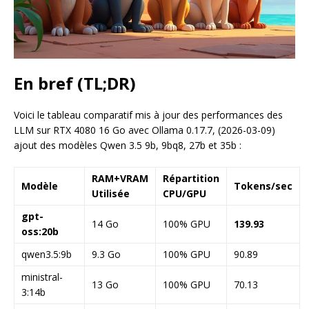
En bref (TL;DR)
Voici le tableau comparatif mis à jour des performances des
LLM sur RTX 4080 16 Go avec Ollama 0.17.7, (2026-03-09)
ajout des modèles Qwen 3.5 9b, 9bq8, 27b et 35b :
RAM+VRAM
Répartition
Modèle
Tokens/sec
Utilisée
CPU/GPU
gpt-
14 Go
100% GPU
139.93
oss:20b
qwen3.5:9b
9.3 Go
100% GPU
90.89
ministral-
13 Go
100% GPU
70.13
3:14b