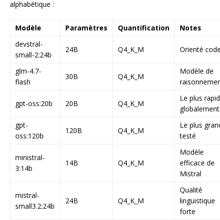
alphabétique :
Modèle
Paramètres
Quantification
Notes
devstral-
24B
Q4_K_M
Orienté cod
small-2:24b
glm-4.7-
Modèle de
30B
Q4_K_M
flash
raisonneme
Le plus rapi
gpt-oss:20b
20B
Q4_K_M
globalement
gpt-
Le plus gran
120B
Q4_K_M
oss:120b
testé
Modèle
ministral-
14B
Q4_K_M
efficace de
3:14b
Mistral
Qualité
mistral-
24B
Q4_K_M
linguistique
small3.2:24b
forte