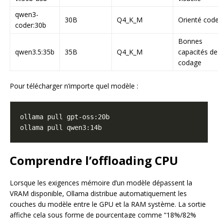
qwen3-
30B
Q4_K_M
Orienté cod
coder:30b
Bonnes
qwen3.5:35b
35B
Q4_K_M
capacités de
codage
Pour télécharger n’importe quel modèle :
Comprendre l’offloading CPU
Lorsque les exigences mémoire d’un modèle dépassent la
VRAM disponible, Ollama distribue automatiquement les
couches du modèle entre le GPU et la RAM système. La sortie
affiche cela sous forme de pourcentage comme “18%/82%