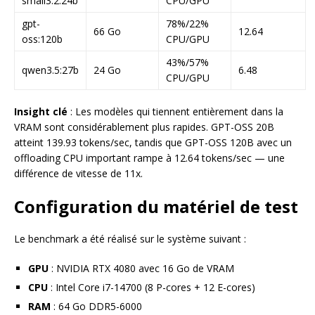
small3.2:24b
CPU/GPU
gpt-
78%/22%
66 Go
12.64
oss:120b
CPU/GPU
43%/57%
qwen3.5:27b
24 Go
6.48
CPU/GPU
Insight clé
: Les modèles qui tiennent entièrement dans la
VRAM sont considérablement plus rapides. GPT-OSS 20B
atteint 139.93 tokens/sec, tandis que GPT-OSS 120B avec un
offloading CPU important rampe à 12.64 tokens/sec — une
différence de vitesse de 11x.
Configuration du matériel de test
Le benchmark a été réalisé sur le système suivant :
GPU
: NVIDIA RTX 4080 avec 16 Go de VRAM
CPU
: Intel Core i7-14700 (8 P-cores + 12 E-cores)
RAM
: 64 Go DDR5-6000