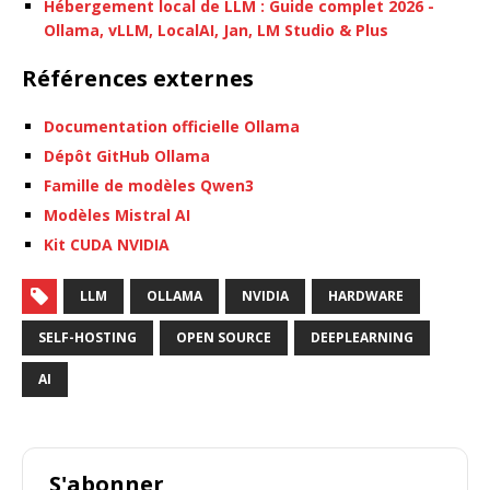
Hébergement local de LLM : Guide complet 2026 -
Ollama, vLLM, LocalAI, Jan, LM Studio & Plus
Références externes
Documentation officielle Ollama
Dépôt GitHub Ollama
Famille de modèles Qwen3
Modèles Mistral AI
Kit CUDA NVIDIA
LLM
OLLAMA
NVIDIA
HARDWARE
SELF-HOSTING
OPEN SOURCE
DEEPLEARNING
AI
S'abonner