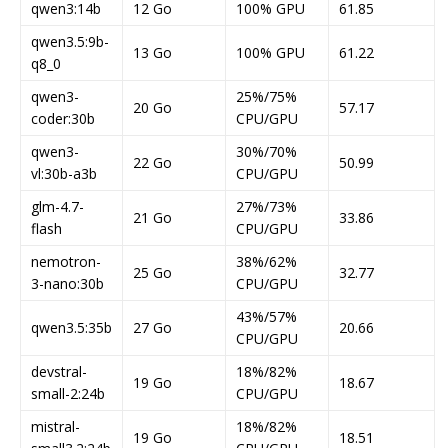
qwen3:14b
12 Go
100% GPU
61.85
qwen3.5:9b-
13 Go
100% GPU
61.22
q8_0
qwen3-
25%/75%
20 Go
57.17
coder:30b
CPU/GPU
qwen3-
30%/70%
22 Go
50.99
vl:30b-a3b
CPU/GPU
glm-4.7-
27%/73%
21 Go
33.86
flash
CPU/GPU
nemotron-
38%/62%
25 Go
32.77
3-nano:30b
CPU/GPU
43%/57%
qwen3.5:35b
27 Go
20.66
CPU/GPU
devstral-
18%/82%
19 Go
18.67
small-2:24b
CPU/GPU
mistral-
18%/82%
19 Go
18.51