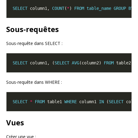
SELECT
 column1, 
COUNT
(
*
) 
FROM
table_name
GROUP
BY
Sous-requêtes
Sous-requête dans SELECT :
SELECT
 column1, (
SELECT
AVG
(column2) 
FROM
 table2) 
Sous-requête dans WHERE :
SELECT
*
FROM
 table1 
WHERE
 column1 
IN
 (
SELECT
 colu
Vues
Créer une vue :