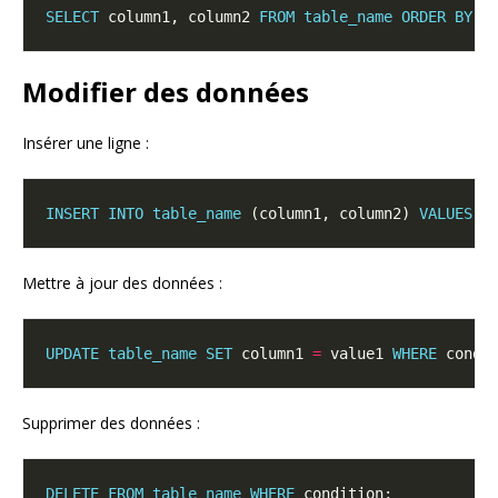
SELECT
 column1, column2 
FROM
table_name
ORDER
BY
 c
Modifier des données
Insérer une ligne :
INSERT
INTO
table_name
 (column1, column2) 
VALUES
Mettre à jour des données :
UPDATE
table_name
SET
 column1 
=
 value1 
WHERE
Supprimer des données :
DELETE
FROM
table_name
WHERE