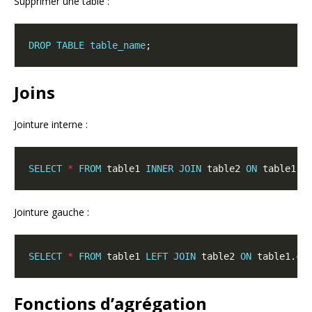
Supprimer une table :
DROP
TABLE
table_name
Joins
Jointure interne :
SELECT
*
FROM
 table1 
INNER
JOIN
 table2 
ON
 table1.
c
Jointure gauche :
SELECT
*
FROM
 table1 
LEFT
JOIN
 table2 
ON
 table1.
co
Fonctions d’agrégation