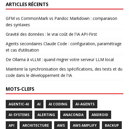
ARTICLES RÉCENTS
GFM vs CommonMark vs Pandoc Markdown : comparaison
des syntaxes
Gravité des données : le vrai coût de l'IA API-First
Agents secondaires Claude Code : configuration, paramétrage
et cas d’utilisation
De Ollama à vLLM : quand migrer votre serveur LLM local
Maintenir la synchronisation des spécifications, des tests et du
code dans le développement de l'IA
MOTS-CLEFS
AGENTIC-AI
AI
AI CODING
AI-AGENTS
AI-SYSTEMS
ALERTING
ANACONDA
ANDROID
API
ARCHITECTURE
AWS
AWS AMPLIFY
BACKUP