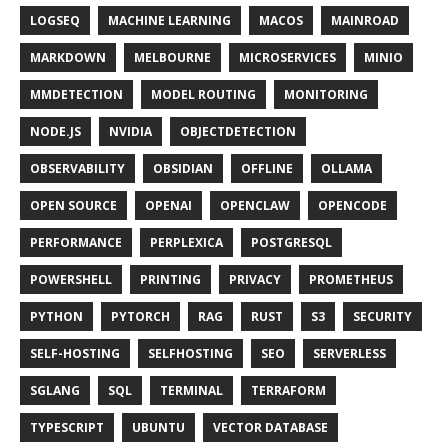
LOGSEQ
MACHINE LEARNING
MACOS
MAINROAD
MARKDOWN
MELBOURNE
MICROSERVICES
MINIO
MMDETECTION
MODEL ROUTING
MONITORING
NODE.JS
NVIDIA
OBJECTDETECTION
OBSERVABILITY
OBSIDIAN
OFFLINE
OLLAMA
OPEN SOURCE
OPENAI
OPENCLAW
OPENCODE
PERFORMANCE
PERPLEXICA
POSTGRESQL
POWERSHELL
PRINTING
PRIVACY
PROMETHEUS
PYTHON
PYTORCH
RAG
RUST
S3
SECURITY
SELF-HOSTING
SELFHOSTING
SEO
SERVERLESS
SGLANG
SQL
TERMINAL
TERRAFORM
TYPESCRIPT
UBUNTU
VECTOR DATABASE