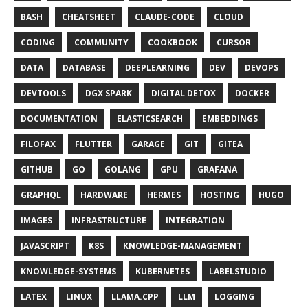
BASH
CHEATSHEET
CLAUDE-CODE
CLOUD
CODING
COMMUNITY
COOKBOOK
CURSOR
DATA
DATABASE
DEEPLEARNING
DEV
DEVOPS
DEVTOOLS
DGX SPARK
DIGITAL DETOX
DOCKER
DOCUMENTATION
ELASTICSEARCH
EMBEDDINGS
FILOFAX
FLUTTER
GARAGE
GIT
GITEA
GITHUB
GO
GOLANG
GPU
GRAFANA
GRAPHQL
HARDWARE
HERMES
HOSTING
HUGO
IMAGES
INFRASTRUCTURE
INTEGRATION
JAVASCRIPT
K8S
KNOWLEDGE-MANAGEMENT
KNOWLEDGE-SYSTEMS
KUBERNETES
LABELSTUDIO
LATEX
LINUX
LLAMA.CPP
LLM
LOGGING