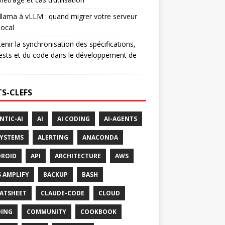
lama à vLLM : quand migrer votre serveur
ocal
enir la synchronisation des spécifications,
ests et du code dans le développement de
S-CLEFS
NTIC-AI
AI
AI CODING
AI-AGENTS
SYSTEMS
ALERTING
ANACONDA
ROID
API
ARCHITECTURE
AWS
 AMPLIFY
BACKUP
BASH
ATSHEET
CLAUDE-CODE
CLOUD
ING
COMMUNITY
COOKBOOK