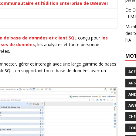
n Communautaire et l’Édition Enterprise de DBeaver
De Ol
LLM l
Maint
des t
on de base de données et client SQL
conçu pour
les
l'IA
bases de données
, les analystes et toute personne
nées.
MOT
onnecter, gérer et interagir avec une large gamme de bases
et NoSQL, en supportant toute base de données avec un
AGE
AI-
AND
AWS
CHE
COD