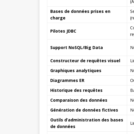
(
Bases de données prises en
S
charge
(r
C
Pilotes JDBC
r
Support NoSQL/Big Data
N
Constructeur de requêtes visuel
L
Graphiques analytiques
N
Diagrammes ER
O
Historique des requêtes
B
Comparaison des données
N
Génération de données fictives
N
Outils d’administration des bases
L
de données