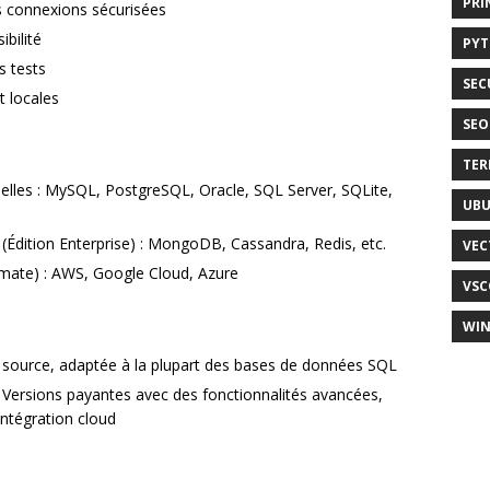
PRI
s connexions sécurisées
bilité
PY
s tests
SEC
 locales
SEO
TER
nelles : MySQL, PostgreSQL, Oracle, SQL Server, SQLite,
UB
Édition Enterprise) : MongoDB, Cassandra, Redis, etc.
VEC
imate) : AWS, Google Cloud, Azure
VSC
WI
 source, adaptée à la plupart des bases de données SQL
: Versions payantes avec des fonctionnalités avancées,
intégration cloud