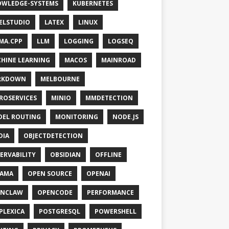
WLEDGE-SYSTEMS
KUBERNETES
ELSTUDIO
LATEX
LINUX
MA.CPP
LLM
LOGGING
LOGSEQ
HINE LEARNING
MACOS
MAINROAD
RKDOWN
MELBOURNE
ROSERVICES
MINIO
MMDETECTION
EL ROUTING
MONITORING
NODE.JS
DIA
OBJECTDETECTION
ERVABILITY
OBSIDIAN
OFFLINE
LAMA
OPEN SOURCE
OPENAI
ENCLAW
OPENCODE
PERFORMANCE
PLEXICA
POSTGRESQL
POWERSHELL