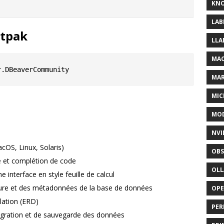
KNO
LAB
atpak
LLA
MAC
MA
MIC
MOD
NVI
OS, Linux, Solaris)
OBS
e et complétion de code
OL
interface en style feuille de calcul
cture et des métadonnées de la base de données
OP
lation (ERD)
PER
migration et de sauvegarde des données