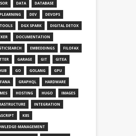
SOR
DATA
DATABASE
PLEARNING
DEV
DEVOPS
TOOLS
DGX SPARK
DIGITAL DETOX
KER
DOCUMENTATION
STICSEARCH
EMBEDDINGS
FILOFAX
TTER
GARAGE
GIT
GITEA
HUB
GO
GOLANG
GPU
FANA
GRAPHQL
HARDWARE
MES
HOSTING
HUGO
IMAGES
RASTRUCTURE
INTEGRATION
ASCRIPT
K8S
OWLEDGE-MANAGEMENT