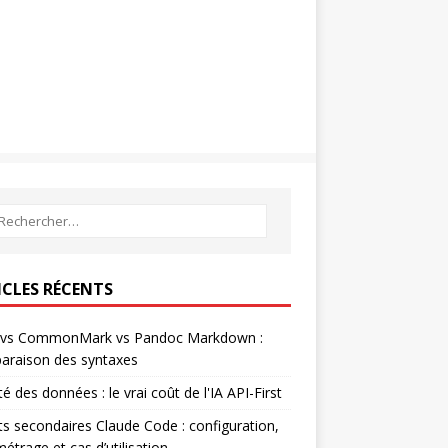
ICLES RÉCENTS
vs CommonMark vs Pandoc Markdown :
araison des syntaxes
té des données : le vrai coût de l'IA API-First
s secondaires Claude Code : configuration,
étrage et cas d’utilisation