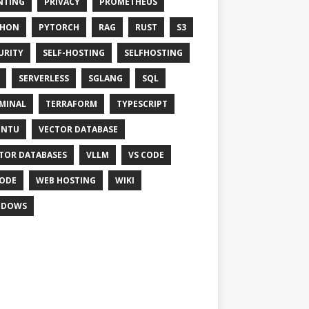
NTING
PRIVACY
PROMETHEUS
THON
PYTORCH
RAG
RUST
S3
URITY
SELF-HOSTING
SELFHOSTING
SERVERLESS
SGLANG
SQL
MINAL
TERRAFORM
TYPESCRIPT
UNTU
VECTOR DATABASE
TOR DATABASES
VLLM
VS CODE
ODE
WEB HOSTING
WIKI
NDOWS