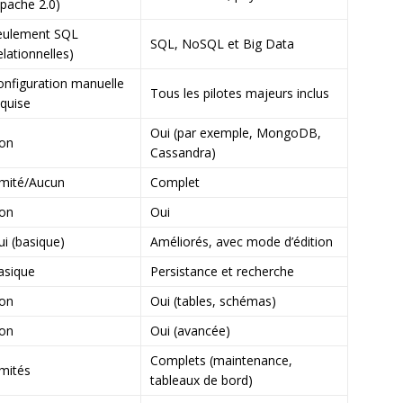
Apache 2.0)
eulement SQL
SQL, NoSQL et Big Data
elationnelles)
onfiguration manuelle
Tous les pilotes majeurs inclus
equise
Oui (par exemple, MongoDB,
on
Cassandra)
imité/Aucun
Complet
on
Oui
ui (basique)
Améliorés, avec mode d’édition
asique
Persistance et recherche
on
Oui (tables, schémas)
on
Oui (avancée)
Complets (maintenance,
imités
tableaux de bord)