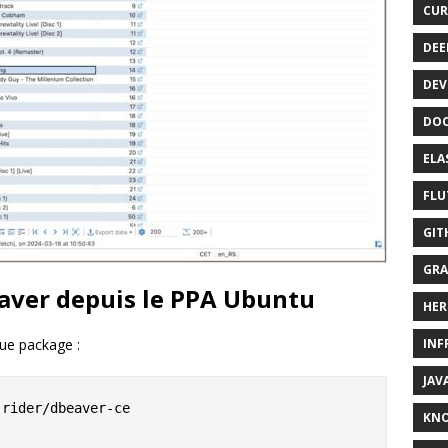
CUR
DEE
DEV
DOC
ELA
FLU
GIT
GRA
eaver depuis le PPA Ubuntu
HER
ue package :
INF
JAV
rider/dbeaver-ce

KN