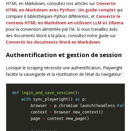
HTML en Markdown, consultez nos articles sur
Convertir
HTML en Markdown avec Python : Un guide complet
qui
compare 6 bibliothèques Python différentes, et
Convertir le
contenu HTML en Markdown en utilisant LLM et Ollama
pour la conversion alimentée par l’IA. Si vous travaillez avec
des documents Word à la place, consultez notre guide sur
Convertir les documents Word en Markdown
.
Authentification et gestion de session
Lorsque le scraping nécessite une authentification, Playwright
facilite la sauvegarde et la réutilisation de l’état du navigateur :
def
login_and_save_session
with
 sync_playwright() 
as
        browser 
=
 p
.
chromium
.
launch(headless
=
False
        context 
=
 browser
.
        page 
=
 context
.