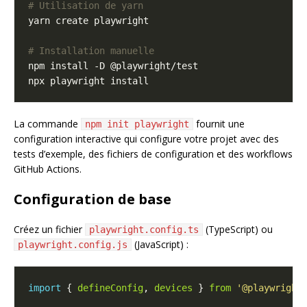
# Utilisation de yarn
# Installation manuelle
La commande
fournit une
npm init playwright
configuration interactive qui configure votre projet avec des
tests d’exemple, des fichiers de configuration et des workflows
GitHub Actions.
Configuration de base
Créez un fichier
(TypeScript) ou
playwright.config.ts
(JavaScript) :
playwright.config.js
import
 { 
defineConfig
, 
devices
 } 
from
'@playwright