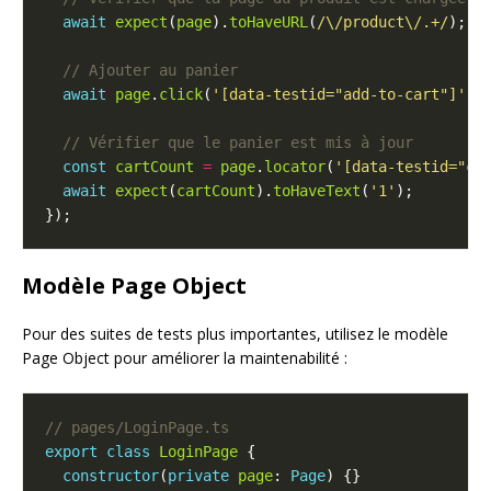
await
expect
(
page
).
toHaveURL
(
/\/product\/.+/
await
page
.
click
(
'[data-testid="add-to-cart"]'
const
cartCount
=
page
.
locator
(
'[data-testid="ca
await
expect
(
cartCount
).
toHaveText
(
'1'
Modèle Page Object
Pour des suites de tests plus importantes, utilisez le modèle
Page Object pour améliorer la maintenabilité :
export
class
LoginPage
constructor
(
private
page
: 
Page