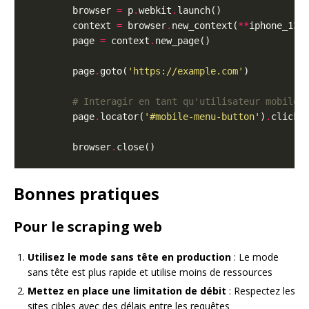
        browser 
=
 p
.
webkit
.
        context 
=
 browser
.
new_context(
**
        page 
=
 context
.
        page
.
goto(
'https://example.com'
# Interagir en tant qu'utilisateur mobile
        page
.
locator(
'#mobile-menu-button'
)
.
        browser
.
Bonnes pratiques
Pour le scraping web
Utilisez le mode sans tête en production
: Le mode
sans tête est plus rapide et utilise moins de ressources
Mettez en place une limitation de débit
: Respectez les
sites cibles avec des délais entre les requêtes