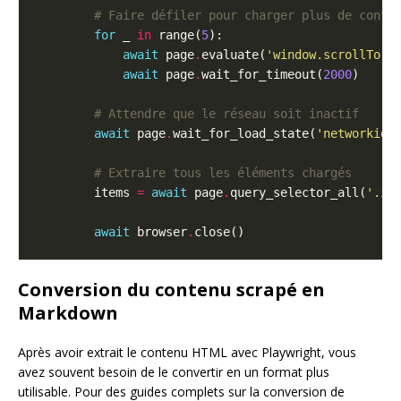
# Faire défiler pour charger plus de conte
for
 _ 
in
 range(
5
await
 page
.
evaluate(
'window.scrollTo(0
await
 page
.
wait_for_timeout(
2000
# Attendre que le réseau soit inactif
await
 page
.
wait_for_load_state(
'networkidl
# Extraire tous les éléments chargés
        items 
=
await
 page
.
query_selector_all(
'.it
await
 browser
.
Conversion du contenu scrapé en
Markdown
Après avoir extrait le contenu HTML avec Playwright, vous
avez souvent besoin de le convertir en un format plus
utilisable. Pour des guides complets sur la conversion de