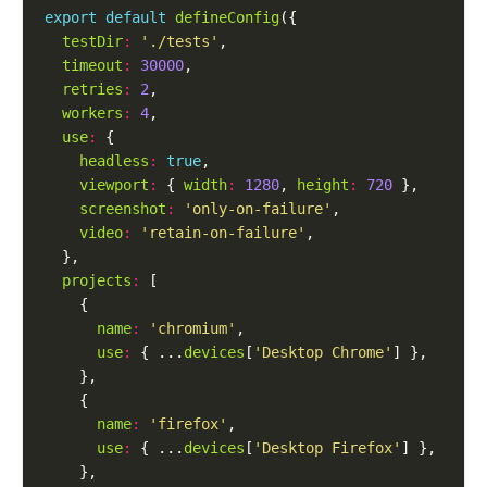
export
default
defineConfig
testDir
:
'./tests'
timeout
:
30000
retries
:
2
workers
:
4
use
:
headless
:
true
viewport
:
 { 
width
:
1280
, 
height
:
720
screenshot
:
'only-on-failure'
video
:
'retain-on-failure'
projects
:
name
:
'chromium'
use
:
 { ...
devices
[
'Desktop Chrome'
name
:
'firefox'
use
:
 { ...
devices
[
'Desktop Firefox'