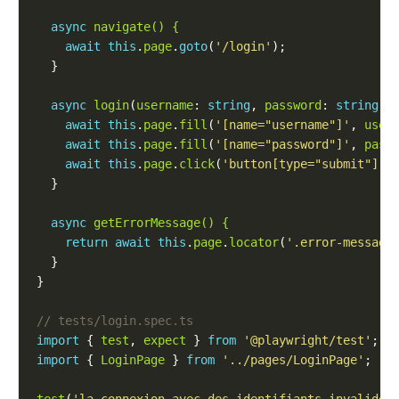
async
navigate() {
await
this
.
page
.
goto
(
'/login'
async
login
(
username
: 
string
, 
password
: 
string
await
this
.
page
.
fill
(
'[name="username"]'
, 
user
await
this
.
page
.
fill
(
'[name="password"]'
, 
pass
await
this
.
page
.
click
(
'button[type="submit"]'
async
getErrorMessage() {
return
await
this
.
page
.
locator
(
'.error-message
import
 { 
test
, 
expect
 } 
from
'@playwright/test'
import
 { 
LoginPage
 } 
from
'../pages/LoginPage'