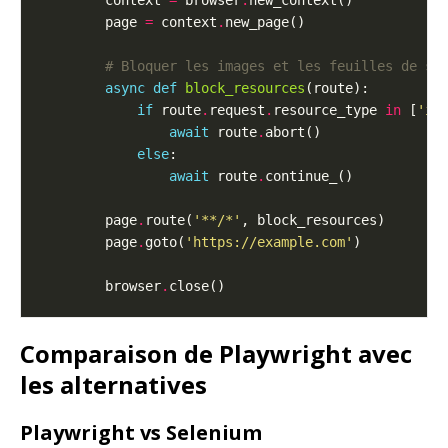
        context 
=
 browser
.
        page 
=
 context
.
# Bloquer les images et les feuilles de st
async
def
block_resources
if
 route
.
request
.
resource_type 
in
 [
'im
await
 route
.
else
await
 route
.
        page
.
route(
'**/*'
        page
.
goto(
'https://example.com'
        browser
.
Comparaison de Playwright avec
les alternatives
Playwright vs Selenium