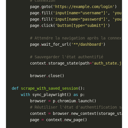
# Connexion
        page
.
goto(
'https://example.com/login'
        page
.
fill(
'input[name="username"]'
, 
'your_
        page
.
fill(
'input[name="password"]'
, 
'your_
        page
.
click(
'button[type="submit"]'
# Attendre la navigation après la connexio
        page
.
wait_for_url(
'**/dashboard'
# Sauvegarder l'état authentifié
        context
.
storage_state(path
=
'auth_state.jso
        browser
.
def
scrape_with_saved_session
with
 sync_playwright() 
as
        browser 
=
 p
.
chromium
.
# Réutiliser l'état d'authentification sau
        context 
=
 browser
.
new_context(storage_stat
        page 
=
 context
.