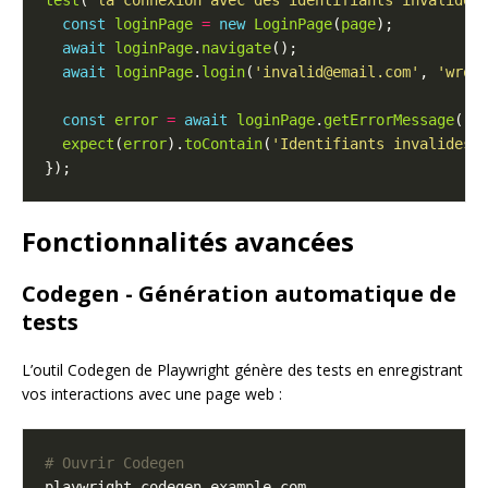
test
(
'la connexion avec des identifiants invalides
const
loginPage
=
new
LoginPage
(
page
await
loginPage
.
navigate
await
loginPage
.
login
(
'invalid@email.com'
, 
'wron
const
error
=
await
loginPage
.
getErrorMessage
expect
(
error
).
toContain
(
'Identifiants invalides'
Fonctionnalités avancées
Codegen - Génération automatique de
tests
L’outil Codegen de Playwright génère des tests en enregistrant
vos interactions avec une page web :
# Ouvrir Codegen