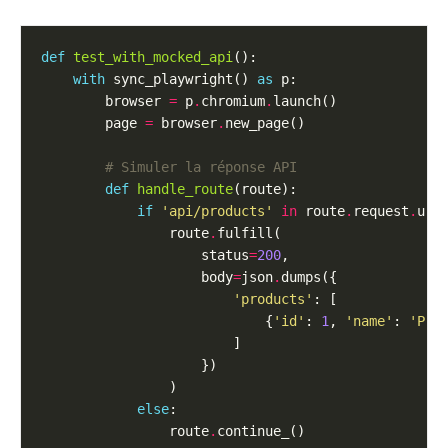
def
test_with_mocked_api
with
 sync_playwright() 
as
        browser 
=
 p
.
chromium
.
        page 
=
 browser
.
# Simuler la réponse API
def
handle_route
if
'api/products'
in
 route
.
request
.
                route
.
                    status
=
200
                    body
=
json
.
'products'
                            {
'id'
: 
1
, 
'name'
: 
'Pro
else
                route
.