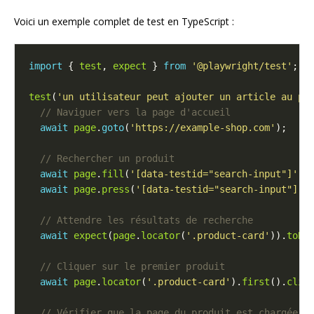
Voici un exemple complet de test en TypeScript :
import
 { 
test
, 
expect
 } 
from
'@playwright/test'
test
(
'un utilisateur peut ajouter un article au pa
await
page
.
goto
(
'https://example-shop.com'
await
page
.
fill
(
'[data-testid="search-input"]'
, 
await
page
.
press
(
'[data-testid="search-input"]'
,
await
expect
(
page
.
locator
(
'.product-card'
)).
toBe
await
page
.
locator
(
'.product-card'
).
first
().
clic