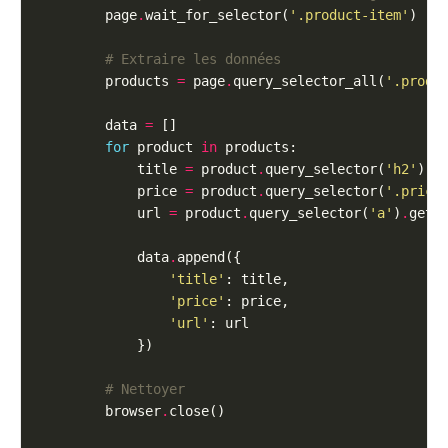
        page
.
wait_for_selector(
'.product-item'
# Extraire les données
        products 
=
 page
.
query_selector_all(
'.produ
        data 
=
for
 product 
in
            title 
=
 product
.
query_selector(
'h2'
)
.
            price 
=
 product
.
query_selector(
'.price
            url 
=
 product
.
query_selector(
'a'
)
.
get_
            data
.
'title'
'price'
'url'
# Nettoyer
        browser
.