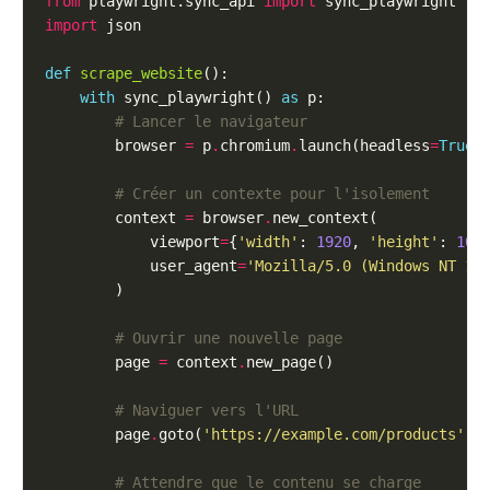
from
 playwright.sync_api 
import
import
def
scrape_website
with
 sync_playwright() 
as
# Lancer le navigateur
        browser 
=
 p
.
chromium
.
launch(headless
=
True
# Créer un contexte pour l'isolement
        context 
=
 browser
.
            viewport
=
{
'width'
: 
1920
, 
'height'
: 
108
            user_agent
=
'Mozilla/5.0 (Windows NT 10
# Ouvrir une nouvelle page
        page 
=
 context
.
# Naviguer vers l'URL
        page
.
goto(
'https://example.com/products'
# Attendre que le contenu se charge