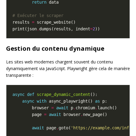
return
# Exécuter le scraper
results 
=
print(json
.
dumps(results, indent
=
2
Gestion du contenu dynamique
Les sites web modernes chargent souvent du contenu
dynamiquement via JavaScript. Playwright gère cela de manière
transparente :
async
def
scrape_dynamic_content
async
with
 async_playwright() 
as
        browser 
=
await
 p
.
chromium
.
        page 
=
await
 browser
.
await
 page
.
goto(
'https://example.com/infin