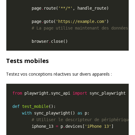
        page
.
route(
'**/*'
        page
.
goto(
'https://example.com'
# La page utilise maintenant des données s
        browser
.
Tests mobiles
Testez vos conceptions réactives sur divers appareils :
from
 playwright.sync_api 
import
def
test_mobile
with
 sync_playwright() 
as
# Utiliser le descripteur de périphérique
        iphone_13 
=
 p
.
devices[
'iPhone 13'