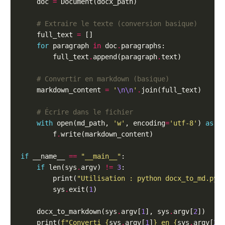
    doc 
=
# Extraire le texte (conversion basique)
    full_text 
=
for
 paragraph 
in
 doc
.
        full_text
.
append(paragraph
.
# Convertir en markdown (basique)
    markdown_content 
=
'
\n\n
'
.
# Écrire dans le fichier
with
 open(md_path, 
'w'
, encoding
=
'utf-8'
) 
as
        f
.
if
 __name__ 
==
"__main__"
if
 len(sys
.
argv) 
!=
3
        print(
"Utilisation : python docx_to_md.py 
        sys
.
exit(
1
    docx_to_markdown(sys
.
argv[
1
], sys
.
argv[
2
    print(
f
"Converti 
{
sys
.
argv[
1
]
}
 en 
{
sys
.
argv[
2
]