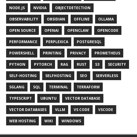
NODE.JS
NVIDIA
OBJECTDETECTION
OBSERVABILITY
OBSIDIAN
OFFLINE
OLLAMA
OPEN SOURCE
OPENAI
OPENCLAW
OPENCODE
PERFORMANCE
PERPLEXICA
POSTGRESQL
POWERSHELL
PRINTING
PRIVACY
PROMETHEUS
PYTHON
PYTORCH
RAG
RUST
S3
SECURITY
SELF-HOSTING
SELFHOSTING
SEO
SERVERLESS
SGLANG
SQL
TERMINAL
TERRAFORM
TYPESCRIPT
UBUNTU
VECTOR DATABASE
VECTOR DATABASES
VLLM
VS CODE
VSCODE
WEB HOSTING
WIKI
WINDOWS