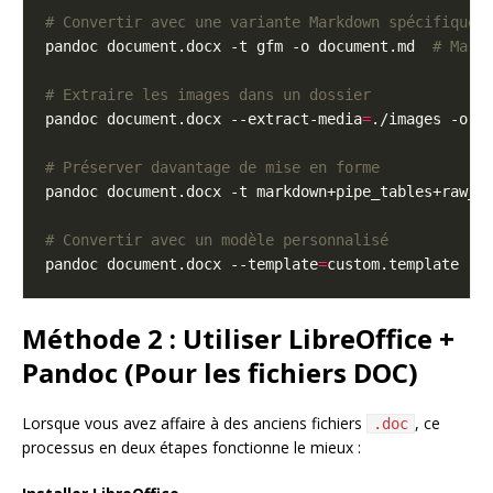
# Convertir avec une variante Markdown spécifique
pandoc document.docx -t gfm -o document.md  
# Mark
# Extraire les images dans un dossier
pandoc document.docx --extract-media
=
# Préserver davantage de mise en forme
# Convertir avec un modèle personnalisé
pandoc document.docx --template
=
Méthode 2 : Utiliser LibreOffice +
Pandoc (Pour les fichiers DOC)
Lorsque vous avez affaire à des anciens fichiers
, ce
.doc
processus en deux étapes fonctionne le mieux :