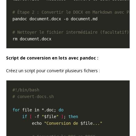
# Étape 2 : Convertir le DOCX en Markdown avec Pan
# Nettoyer le fichier intermédiaire (facultatif)
Script de conversion en lots avec pandoc :
Créez un script pour convertir plusieurs fichiers :
# convert-docs.sh
for
 file in *.doc; 
do
if
[
 -f 
"
$file
"
]
; 
then
        echo 
"Conversion de 
$file
..."