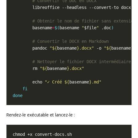
# Convertir le DOC en DOCX
        libreoffice --headless --convert-to docx 
"
# Obtenir le nom de fichier sans extension
        basename
=
$(
basename 
"
$file
"
 .doc
)
# Convertir le DOCX en Markdown
        pandoc 
"
${
basename
}
.docx"
 -o 
"
${
basename
}
.
# Nettoyer le fichier DOCX intermédiaire
        rm 
"
${
basename
}
.docx"
        echo 
"✓ Créé 
${
basename
}
.md"
fi
done
Rendez-le exécutable et lancez-le :