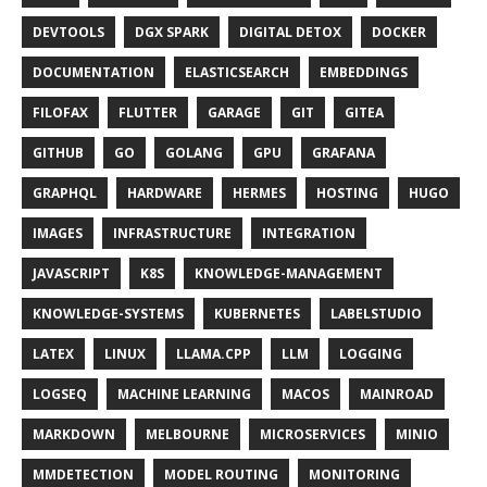
DEVTOOLS
DGX SPARK
DIGITAL DETOX
DOCKER
DOCUMENTATION
ELASTICSEARCH
EMBEDDINGS
FILOFAX
FLUTTER
GARAGE
GIT
GITEA
GITHUB
GO
GOLANG
GPU
GRAFANA
GRAPHQL
HARDWARE
HERMES
HOSTING
HUGO
IMAGES
INFRASTRUCTURE
INTEGRATION
JAVASCRIPT
K8S
KNOWLEDGE-MANAGEMENT
KNOWLEDGE-SYSTEMS
KUBERNETES
LABELSTUDIO
LATEX
LINUX
LLAMA.CPP
LLM
LOGGING
LOGSEQ
MACHINE LEARNING
MACOS
MAINROAD
MARKDOWN
MELBOURNE
MICROSERVICES
MINIO
MMDETECTION
MODEL ROUTING
MONITORING