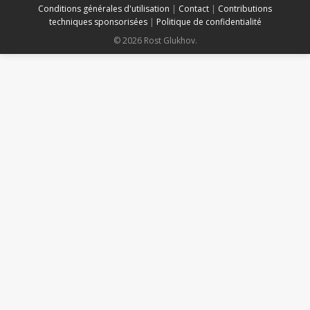
Conditions générales d'utilisation
|
Contact
|
Contributions
techniques sponsorisées
|
Politique de confidentialité
© 2026 Rost Glukhov.