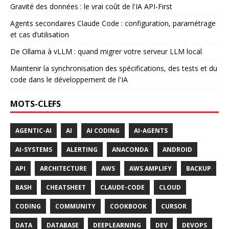
Gravité des données : le vrai coût de l'IA API-First
Agents secondaires Claude Code : configuration, paramétrage
et cas d’utilisation
De Ollama à vLLM : quand migrer votre serveur LLM local
Maintenir la synchronisation des spécifications, des tests et du
code dans le développement de l'IA
MOTS-CLEFS
AGENTIC-AI
AI
AI CODING
AI-AGENTS
AI-SYSTEMS
ALERTING
ANACONDA
ANDROID
API
ARCHITECTURE
AWS
AWS AMPLIFY
BACKUP
BASH
CHEATSHEET
CLAUDE-CODE
CLOUD
CODING
COMMUNITY
COOKBOOK
CURSOR
DATA
DATABASE
DEEPLEARNING
DEV
DEVOPS