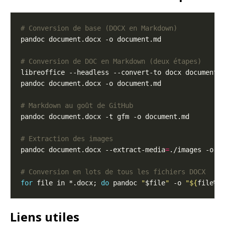
# Conversion de base (DOCX en Markdown)
# Conversion de DOC en Markdown (deux étapes)
# Markdown au goût de GitHub
# Extraction des images
pandoc document.docx --extract-media
=
# Conversion en lots de tous les fichiers DOCX
for
 file in *.docx; 
do
 pandoc 
"
$file
"
 -o 
"
${
file%.
Liens utiles