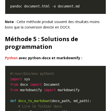
Note
: Cette méthode produit souvent des résultats moins
bons que la conversion directe en DOCX.
Méthode 5 : Solutions de
programmation
Python
avec python-docx et markdownify :
#!/usr/bin/env python3
import
from
 docx 
import
from
 markdownify 
import
def
docx_to_markdown
# Lire le fichier docx