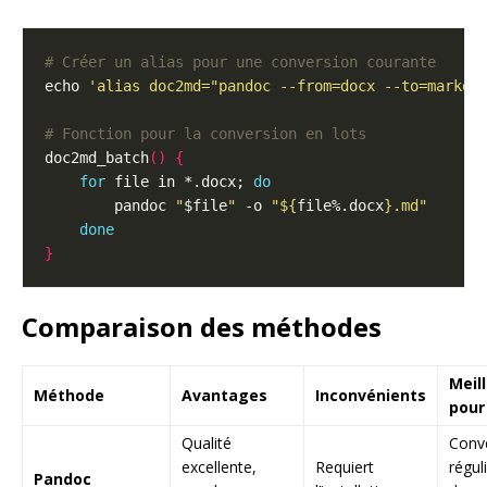
# Créer un alias pour une conversion courante
echo 
'alias doc2md="pandoc --from=docx --to=markdo
# Fonction pour la conversion en lots
doc2md_batch
()
{
for
 file in *.docx; 
do
        pandoc 
"
$file
"
 -o 
"
${
file%.docx
}
.md"
done
}
Comparaison des méthodes
Meil
Méthode
Avantages
Inconvénients
pour
Qualité
Conv
excellente,
Requiert
régul
Pandoc