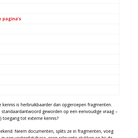
e pagina’s
e kennis is herbruikbaarder dan opgeroepen fragmenten.
et standaardantwoord geworden op een eenvoudige vraag –
 toegang tot externe kennis?
s bekend. Neem documenten, splits ze in fragmenten, voeg
in een vectordatabase, roep relevante stukken op bij de