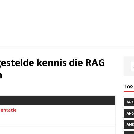
estelde kennis die RAG
n
TAG
AGE
sentatie
AI-
AND