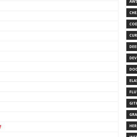
AWS
CHE
COD
CUR
DEE
DEV
DOC
ELA
FLU
GIT
GRA
HER
f