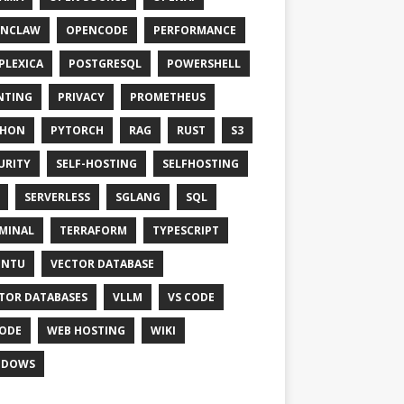
ENCLAW
OPENCODE
PERFORMANCE
PLEXICA
POSTGRESQL
POWERSHELL
NTING
PRIVACY
PROMETHEUS
THON
PYTORCH
RAG
RUST
S3
URITY
SELF-HOSTING
SELFHOSTING
SERVERLESS
SGLANG
SQL
MINAL
TERRAFORM
TYPESCRIPT
UNTU
VECTOR DATABASE
TOR DATABASES
VLLM
VS CODE
ODE
WEB HOSTING
WIKI
NDOWS