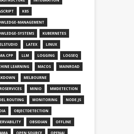
RASTRUCTURE
INTEGRATION
ASCRIPT
K8S
OWLEDGE-MANAGEMENT
WLEDGE-SYSTEMS
KUBERNETES
ELSTUDIO
LATEX
LINUX
MA.CPP
LLM
LOGGING
LOGSEQ
HINE LEARNING
MACOS
MAINROAD
RKDOWN
MELBOURNE
ROSERVICES
MINIO
MMDETECTION
EL ROUTING
MONITORING
NODE.JS
DIA
OBJECTDETECTION
ERVABILITY
OBSIDIAN
OFFLINE
LAMA
OPEN SOURCE
OPENAI