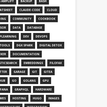
 AMPLIFY
BACKUP
BASH
ATSHEET
CLAUDE-CODE
CLOUD
ING
COMMUNITY
COOKBOOK
SOR
DATA
DATABASE
PLEARNING
DEV
DEVOPS
TOOLS
DGX SPARK
DIGITAL DETOX
KER
DOCUMENTATION
STICSEARCH
EMBEDDINGS
FILOFAX
TTER
GARAGE
GIT
GITEA
HUB
GO
GOLANG
GPU
FANA
GRAPHQL
HARDWARE
MES
HOSTING
HUGO
IMAGES