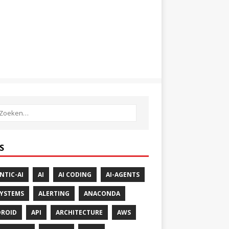
S
NTIC-AI
AI
AI CODING
AI-AGENTS
SYSTEMS
ALERTING
ANACONDA
ROID
API
ARCHITECTURE
AWS