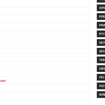
OP
PER
PRI
PY
SEC
SEO
TER
UB
VEC
tuur
VSC
WI