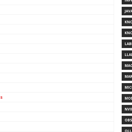
INF
JAV
KN
KNO
LAB
LLA
MAC
MA
MIC
is
MOD
NVI
OBS
OL