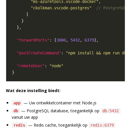
"ms-azuretools.vscode-docker"
"ckolkman.vscode-postgres"
"forwardPorts"
: [
3000
, 
5432
, 
6379
"postCreateCommand"
: 
"npm install && npm run db:
"remoteUser"
: 
"node"
Wat deze instelling biedt:
— Uw ontwikkelcontainer met Node.js
app
— PostgreSQL database, toegankelijk op
db
db:5432
vanuit uw app
— Redis cache, toegankelijk op
redis
redis:6379