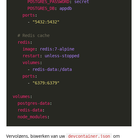
POSTGRES_PASSWORD
: 
secret
POSTGRES_DB
: 
appdb
ports
      - 
"5432:5432"
# Redis cache
redis
image
: 
redis:7-alpine
restart
: 
unless-stopped
volumes
      - 
redis-data:/data
ports
      - 
"6379:6379"
volumes
postgres-data
redis-data
node_modules
Vervolgens, bijwerken van uw
om
devcontainer.json