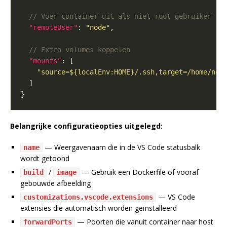
"remoteUser"
: 
"node"
"mounts"
"source=${localEnv:HOME}/.ssh,target=/home/nod
Belangrijke configuratieopties uitgelegd:
— Weergavenaam die in de VS Code statusbalk
name
wordt getoond
/
— Gebruik een Dockerfile of vooraf
build
image
gebouwde afbeelding
— VS Code
customizations.vscode.extensions
extensies die automatisch worden geïnstalleerd
— Poorten die vanuit container naar host
forwardPorts