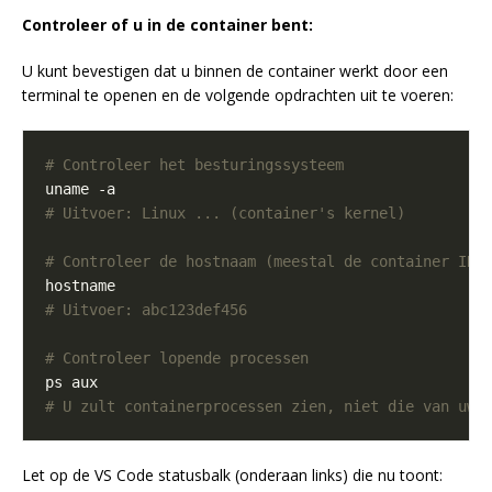
Controleer of u in de container bent:
U kunt bevestigen dat u binnen de container werkt door een
terminal te openen en de volgende opdrachten uit te voeren:
# Controleer het besturingssysteem
# Uitvoer: Linux ... (container's kernel)
# Controleer de hostnaam (meestal de container ID)
# Uitvoer: abc123def456
# Controleer lopende processen
# U zult containerprocessen zien, niet die van uw 
Let op de VS Code statusbalk (onderaan links) die nu toont: