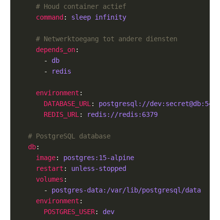
# Houd container actief
command
: 
sleep infinity
# Netwerktoegang tot andere diensten
depends_on
      - 
db
      - 
redis
environment
DATABASE_URL
: 
postgresql://dev:secret@db:543
REDIS_URL
: 
redis://redis:6379
# PostgreSQL database
db
image
: 
postgres:15-alpine
restart
: 
unless-stopped
volumes
      - 
postgres-data:/var/lib/postgresql/data
environment
POSTGRES_USER
: 
dev