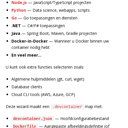
Node.js
— JavaScript/TypeScript projecten
Python
— Data science, webapps, scripts
Go
— Go toepassingen en diensten
.NET
— C#/F# toepassingen
Java
— Spring Boot, Maven, Gradle projecten
Docker-in-Docker
— Wanneer u Docker binnen uw
container nodig hebt
En veel meer…
U kunt ook extra functies selecteren zoals:
Algemene hulpmiddelen (git, curl, wget)
Database clients
Cloud CLI tools (AWS, Azure, GCP)
Deze wizard maakt een
map met:
.devcontainer
— Hoofdconfiguratiebestand
devcontainer.json
— Aangepaste afbeeldingsdefinitie (of
Dockerfile