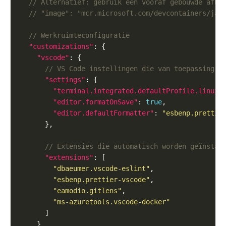
"customizations"
"vscode"
"settings"
"terminal.integrated.defaultProfile.linux"
"editor.formatOnSave"
: 
true
"editor.defaultFormatter"
: 
"esbenp.prettie
"extensions"
"dbaeumer.vscode-eslint"
"esbenp.prettier-vscode"
"eamodio.gitlens"
"ms-azuretools.vscode-docker"