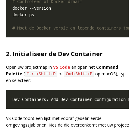
# Controleer of Docker draait
# Moet de Docker versie en lopende containers tone
2. Initialiseer de Dev Container
Open uw projectmap in
VS Code
en open het
Command
Palette
(
of
op macOS), typ
Ctrl+Shift+P
Cmd+Shift+P
en selecteer:
VS Code toont een lijst met vooraf gedefinieerde
omgevingssjablonen. Kies de die overeenkomt met uw project: