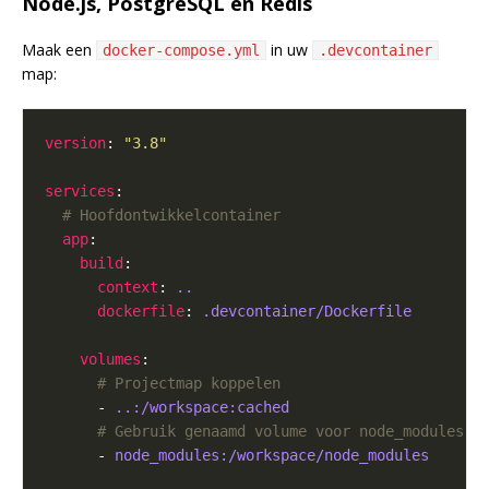
Node.js, PostgreSQL en Redis
Maak een
in uw
docker-compose.yml
.devcontainer
map:
version
: 
"3.8"
services
# Hoofdontwikkelcontainer
app
build
context
: 
..
dockerfile
: 
.devcontainer/Dockerfile
volumes
# Projectmap koppelen
      - 
..:/workspace:cached
# Gebruik genaamd volume voor node_modules (
      - 
node_modules:/workspace/node_modules