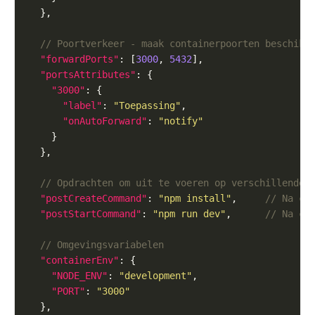
"forwardPorts"
: [
3000
, 
5432
"portsAttributes"
"3000"
"label"
: 
"Toepassing"
"onAutoForward"
: 
"notify"
"postCreateCommand"
: 
"npm install"
,     
"postStartCommand"
: 
"npm run dev"
,      
"containerEnv"
"NODE_ENV"
: 
"development"
"PORT"
: 
"3000"