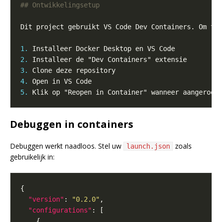
1.
2.
3.
4.
5.
Debuggen in containers
Debuggen werkt naadloos. Stel uw
zoals
launch.json
gebruikelijk in:
"version"
: 
"0.2.0"
"configurations"