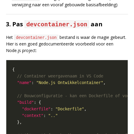
verwijzing naar een vooraf gebouwde basisafbeelding)
3. Pas
aan
devcontainer.json
Het
bestand is waar de magie gebeurt.
devcontainer.json
Hier is een goed gedocumenteerde voorbeeld voor een
Node.js project:
"name"
: 
"Node.js Ontwikkelcontainer"
"build"
"dockerfile"
: 
"Dockerfile"
"context"
: 
".."