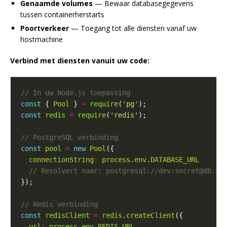
Genaamde volumes
— Bewaar databasegegevens
tussen containerherstarts
Poortverkeer
— Toegang tot alle diensten vanaf uw
hostmachine
Verbind met diensten vanuit uw code:
const
 { 
Pool
 } 
=
require
(
'pg'
const
redis
=
require
(
'redis'
const
pool
=
new
Pool
connectionString
:
process
.
env
.
DATABASE_URL
const
redisClient
=
redis
.
createClient
url
:
process
.
env
.
REDIS_URL