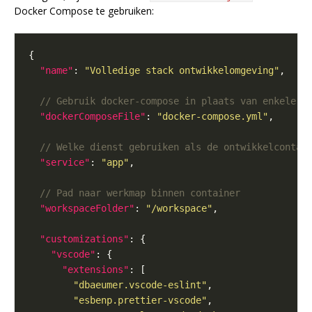
Docker Compose te gebruiken:
"name"
: 
"Volledige stack ontwikkelomgeving"
"dockerComposeFile"
: 
"docker-compose.yml"
"service"
: 
"app"
"workspaceFolder"
: 
"/workspace"
"customizations"
"vscode"
"extensions"
"dbaeumer.vscode-eslint"
"esbenp.prettier-vscode"