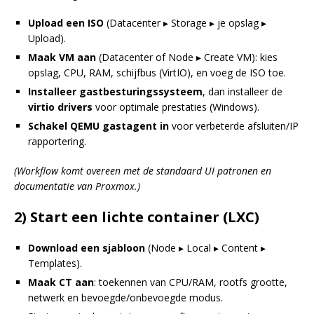
Upload een ISO
(Datacenter ▸ Storage ▸ je opslag ▸
Upload).
Maak VM aan
(Datacenter of Node ▸ Create VM): kies
opslag, CPU, RAM, schijfbus (VirtIO), en voeg de ISO toe.
Installeer gastbesturingssysteem
, dan installeer de
virtio drivers
voor optimale prestaties (Windows).
Schakel QEMU gastagent in
voor verbeterde afsluiten/IP
rapportering.
(Workflow komt overeen met de standaard UI patronen en
documentatie van Proxmox.)
2) Start een lichte container (LXC)
Download een sjabloon
(Node ▸ Local ▸ Content ▸
Templates).
Maak CT aan
: toekennen van CPU/RAM, rootfs grootte,
netwerk en bevoegde/onbevoegde modus.