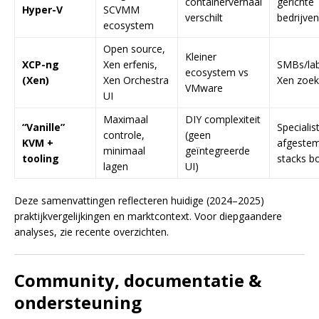
containerverhaal
gerichte
Hyper-V
SCVMM
verschilt
bedrijven
ecosystem
Open source,
Kleiner
XCP-ng
Xen erfenis,
SMBs/lab
ecosystem vs
(Xen)
Xen Orchestra
Xen zoe
VMware
UI
Maximaal
DIY complexiteit
“Vanille”
Specialis
controle,
(geen
KVM +
afgeste
minimaal
geïntegreerde
tooling
stacks 
lagen
UI)
Deze samenvattingen reflecteren huidige (2024–2025)
praktijkvergelijkingen en marktcontext. Voor diepgaandere
analyses, zie recente overzichten.
Community, documentatie &
ondersteuning