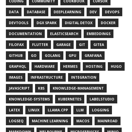
CODING
COMMUNITY
COOKBOOK
CURSOR
DATA
DATABASE
DEEPLEARNING
DEV
DEVOPS
DEVTOOLS
DGX SPARK
DIGITAL DETOX
DOCKER
DOCUMENTATION
ELASTICSEARCH
EMBEDDINGS
FILOFAX
FLUTTER
GARAGE
GIT
GITEA
GITHUB
GO
GOLANG
GPU
GRAFANA
GRAPHQL
HARDWARE
HERMES
HOSTING
HUGO
IMAGES
INFRASTRUCTURE
INTEGRATION
JAVASCRIPT
K8S
KNOWLEDGE-MANAGEMENT
KNOWLEDGE-SYSTEMS
KUBERNETES
LABELSTUDIO
LATEX
LINUX
LLAMA.CPP
LLM
LOGGING
LOGSEQ
MACHINE LEARNING
MACOS
MAINROAD
MARKDOWN
MELBOURNE
MICROSERVICES
MINIO