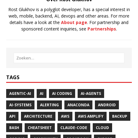
Rost Glukhov is a polyglot developer, has a special interest in
web, mobile, backend, AI, devops and other areas. For more
details have a look at the
About page
. For partnership and
sponsored content inquiries, see
Partnerships
.
TAGS
AGENTIC-AI
AI
AI CODING
AI-AGENTS
AI-SYSTEMS
ALERTING
ANACONDA
ANDROID
API
ARCHITECTURE
AWS
AWS AMPLIFY
BACKUP
BASH
CHEATSHEET
CLAUDE-CODE
CLOUD