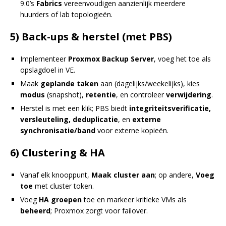
9.0’s
Fabrics
vereenvoudigen aanzienlijk meerdere
huurders of lab topologieën.
5) Back-ups & herstel (met PBS)
Implementeer
Proxmox Backup Server
, voeg het toe als
opslagdoel in VE.
Maak
geplande taken
aan (dagelijks/weekelijks), kies
modus
(snapshot),
retentie
, en controleer
verwijdering
.
Herstel is met een klik; PBS biedt
integriteitsverificatie,
versleuteling, deduplicatie
, en
externe
synchronisatie/band
voor externe kopieën.
6) Clustering & HA
Vanaf elk knooppunt,
Maak cluster aan
; op andere,
Voeg
toe
met cluster token.
Voeg
HA groepen
toe en markeer kritieke VMs als
beheerd
; Proxmox zorgt voor failover.