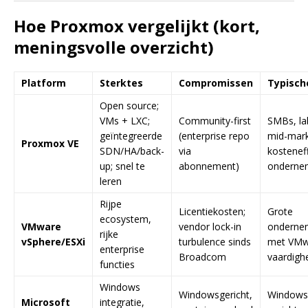
Hoe Proxmox vergelijkt (kort,
meningsvolle overzicht)
Platform
Sterktes
Compromissen
Typische
Open source;
VMs + LXC;
Community-first
SMBs, la
geïntegreerde
(enterprise repo
mid-mark
Proxmox VE
SDN/HA/back-
via
kosteneff
up; snel te
abonnement)
onderne
leren
Rijpe
Licentiekosten;
Grote
ecosystem,
VMware
vendor lock-in
onderne
rijke
vSphere/ESXi
turbulence sinds
met VMw
enterprise
Broadcom
vaardigh
functies
Windows
Windowsgericht,
Windows
Microsoft
integratie,