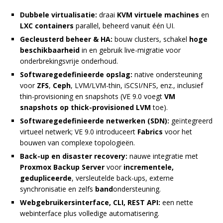
Dubbele virtualisatie:
draai
KVM virtuele machines
en
LXC containers
parallel, beheerd vanuit één UI.
Gecleusterd beheer & HA:
bouw clusters, schakel
hoge
beschikbaarheid
in en gebruik live-migratie voor
onderbrekingsvrije onderhoud.
Softwaregedefinieerde opslag:
native ondersteuning
voor
ZFS
,
Ceph
, LVM/LVM-thin, iSCSI/NFS, enz., inclusief
thin-provisioning en snapshots (VE 9.0 voegt
VM
snapshots op thick-provisioned LVM
toe).
Softwaregedefinieerde netwerken (SDN):
geïntegreerd
virtueel netwerk; VE 9.0 introduceert
Fabrics
voor het
bouwen van complexe topologieën.
Back-up en disaster recovery:
nauwe integratie met
Proxmox Backup Server
voor
incrementele,
gedupliceerde
, versleutelde back-ups, externe
synchronisatie en zelfs
band
ondersteuning.
Webgebruikersinterface, CLI, REST API:
een nette
webinterface plus volledige automatisering.