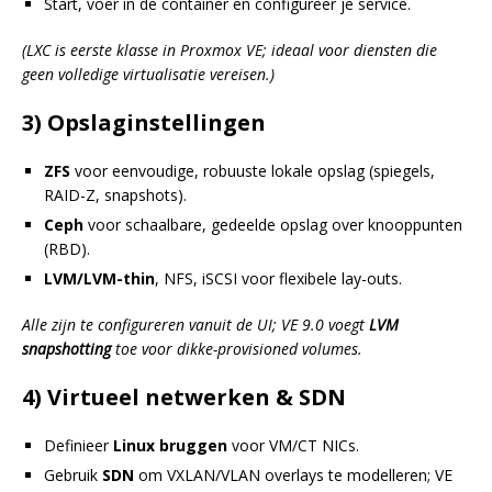
Start, voer in de container en configureer je service.
(LXC is eerste klasse in Proxmox VE; ideaal voor diensten die
geen volledige virtualisatie vereisen.)
3) Opslaginstellingen
ZFS
voor eenvoudige, robuuste lokale opslag (spiegels,
RAID-Z, snapshots).
Ceph
voor schaalbare, gedeelde opslag over knooppunten
(RBD).
LVM/LVM-thin
, NFS, iSCSI voor flexibele lay-outs.
Alle zijn te configureren vanuit de UI; VE 9.0 voegt
LVM
snapshotting
toe voor dikke-provisioned volumes.
4) Virtueel netwerken & SDN
Definieer
Linux bruggen
voor VM/CT NICs.
Gebruik
SDN
om VXLAN/VLAN overlays te modelleren; VE