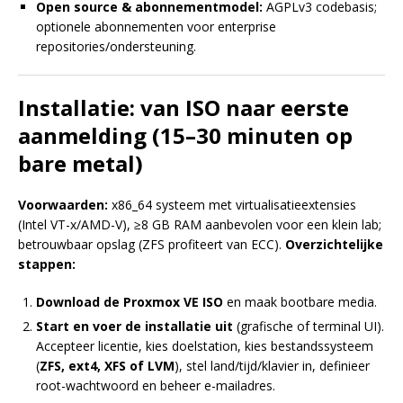
Open source & abonnementmodel:
AGPLv3 codebasis;
optionele abonnementen voor enterprise
repositories/ondersteuning.
Installatie: van ISO naar eerste
aanmelding (15–30 minuten op
bare metal)
Voorwaarden:
x86_64 systeem met virtualisatieextensies
(Intel VT-x/AMD-V), ≥8 GB RAM aanbevolen voor een klein lab;
betrouwbaar opslag (ZFS profiteert van ECC).
Overzichtelijke
stappen:
Download de Proxmox VE ISO
en maak bootbare media.
Start en voer de installatie uit
(grafische of terminal UI).
Accepteer licentie, kies doelstation, kies bestandssysteem
(
ZFS, ext4, XFS of LVM
), stel land/tijd/klavier in, definieer
root-wachtwoord en beheer e-mailadres.