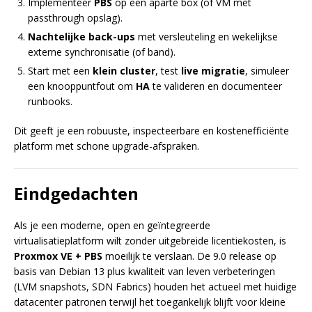
Implementeer
PBS
op een aparte box (of VM met
passthrough opslag).
Nachtelijke back-ups
met versleuteling en wekelijkse
externe synchronisatie (of band).
Start met een
klein cluster
, test
live migratie
, simuleer
een knooppuntfout om
HA
te valideren en documenteer
runbooks.
Dit geeft je een robuuste, inspecteerbare en kostenefficiënte
platform met schone upgrade-afspraken.
Eindgedachten
Als je een moderne, open en geïntegreerde
virtualisatieplatform wilt zonder uitgebreide licentiekosten, is
Proxmox VE + PBS
moeilijk te verslaan. De 9.0 release op
basis van Debian 13 plus kwaliteit van leven verbeteringen
(LVM snapshots, SDN Fabrics) houden het actueel met huidige
datacenter patronen terwijl het toegankelijk blijft voor kleine