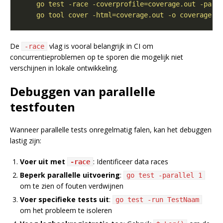
    go tool cover -html=coverage.out -o coverage.h
De
vlag is vooral belangrijk in CI om
-race
concurrentieproblemen op te sporen die mogelijk niet
verschijnen in lokale ontwikkeling.
Debuggen van parallelle
testfouten
Wanneer parallelle tests onregelmatig falen, kan het debuggen
lastig zijn:
Voer uit met
: Identificeer data races
-race
Beperk parallelle uitvoering
:
go test -parallel 1
om te zien of fouten verdwijnen
Voer specifieke tests uit
:
go test -run TestNaam
om het probleem te isoleren