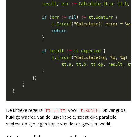
result
, 
err
:=
Calculate
(
tt
.
a
, 
tt
.
b
, 
t
if
 (
err
!=
nil
) 
!=
tt
.
wantErr
t
.
Errorf
(
"Calculate() error = %v, 
return
if
result
!=
tt
.
expected
t
.
Errorf
(
"Calculate(%d, %d, %q) = 
tt
.
a
, 
tt
.
b
, 
tt
.
op
, 
result
, 
tt
.
De kritieke regel is
voor
. Dit vangt de
tt := tt
t.Run()
huidige waarde van de lusvariabele, zodat elke parallelle
subtest op zijn eigen kopie van de testgevallen werkt.