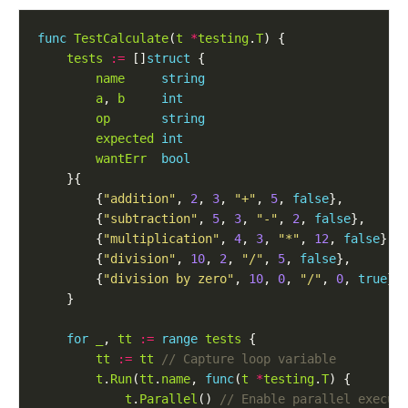
func
TestCalculate
(
t
*
testing
.
T
tests
:=
 []
struct
name
string
a
, 
b
int
op
string
expected
int
wantErr
bool
        {
"addition"
, 
2
, 
3
, 
"+"
, 
5
, 
false
        {
"subtraction"
, 
5
, 
3
, 
"-"
, 
2
, 
false
        {
"multiplication"
, 
4
, 
3
, 
"*"
, 
12
, 
false
        {
"division"
, 
10
, 
2
, 
"/"
, 
5
, 
false
        {
"division by zero"
, 
10
, 
0
, 
"/"
, 
0
, 
true
for
_
, 
tt
:=
range
tests
tt
:=
tt
t
.
Run
(
tt
.
name
, 
func
(
t
*
testing
.
T
t
.
Parallel
() 