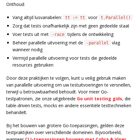
Onthoud:
Vang altijd lusvariabelen:
voor
tt := tt
t.Parallel()
Zorg dat tests onafhankelijk zijn met geen gedeelde staat
Voer tests uit met
tijdens de ontwikkeling
-race
Beheer parallelle uitvoering met de
vlag
-parallel
wanneer nodig
Vermijd parallelle uitvoering voor tests die gedeelde
resources gebruiken
Door deze praktijken te volgen, kunt u veilig gebruik maken
van parallelle uitvoering om uw testuitvoeringen te versnellen,
terwijl u betrouwbaarheid behoudt. Voor meer Go-
testpatronen, zie onze uitgebreide
Go unit testing gids
, die
table-driven tests, mocks en andere essentiële testtechnieken
behandelt.
Bij het bouwen van grotere Go-toepassingen, gelden deze
testpraktijken over verschillende domeinen. Bijvoorbeeld,
wanneer
CLI-toepassingen bouwen met Cobra & Viper
,