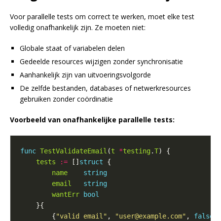
Voor parallelle tests om correct te werken, moet elke test
volledig onafhankelijk zijn. Ze moeten niet:
Globale staat of variabelen delen
Gedeelde resources wijzigen zonder synchronisatie
Aanhankelijk zijn van uitvoeringsvolgorde
De zelfde bestanden, databases of netwerkresources
gebruiken zonder coördinatie
Voorbeeld van onafhankelijke parallelle tests:
func
TestValidateEmail
(
t
*
testing
.
T
tests
:=
 []
struct
name
string
email
string
wantErr
bool
        {
"valid email"
, 
"user@example.com"
, 
false