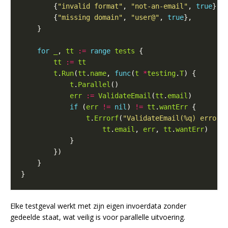
        {
"invalid format"
, 
"not-an-email"
, 
true
        {
"missing domain"
, 
"user@"
, 
true
for
_
, 
tt
:=
range
tests
tt
:=
tt
t
.
Run
(
tt
.
name
, 
func
(
t
*
testing
.
T
t
.
Parallel
err
:=
ValidateEmail
(
tt
.
email
if
 (
err
!=
nil
) 
!=
tt
.
wantErr
t
.
Errorf
(
"ValidateEmail(%q) error 
tt
.
email
, 
err
, 
tt
.
wantErr
Elke testgeval werkt met zijn eigen invoerdata zonder
gedeelde staat, wat veilig is voor parallelle uitvoering.