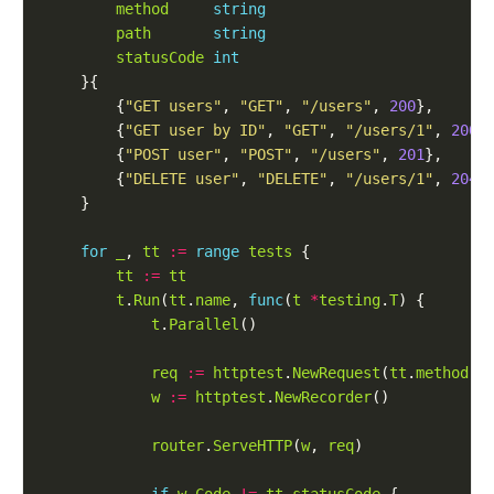
method
string
path
string
statusCode
int
        {
"GET users"
, 
"GET"
, 
"/users"
, 
200
        {
"GET user by ID"
, 
"GET"
, 
"/users/1"
, 
200
        {
"POST user"
, 
"POST"
, 
"/users"
, 
201
        {
"DELETE user"
, 
"DELETE"
, 
"/users/1"
, 
204
for
_
, 
tt
:=
range
tests
tt
:=
tt
t
.
Run
(
tt
.
name
, 
func
(
t
*
testing
.
T
t
.
Parallel
req
:=
httptest
.
NewRequest
(
tt
.
method
, 
w
:=
httptest
.
NewRecorder
router
.
ServeHTTP
(
w
, 
req