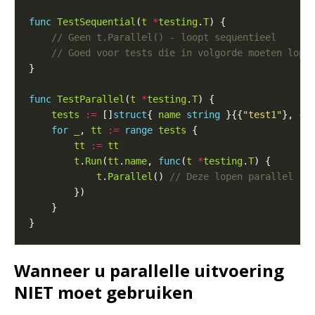
func
TestSequential
(
t
*
testing
.
T
func
TestParallel
(
t
*
testing
.
T
tests
:=
 []
struct
{ 
name
string
 }{{
"test1"
}, {
"
for
_
, 
tt
:=
range
tests
tt
:=
tt
t
.
Run
(
tt
.
name
, 
func
(
t
*
testing
.
T
t
.
Parallel
() 
Wanneer u parallelle uitvoering
NIET moet gebruiken