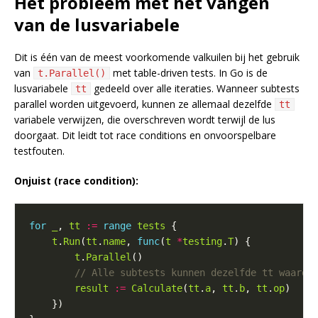
Het probleem met het vangen
van de lusvariabele
Dit is één van de meest voorkomende valkuilen bij het gebruik
van
met table-driven tests. In Go is de
t.Parallel()
lusvariabele
gedeeld over alle iteraties. Wanneer subtests
tt
parallel worden uitgevoerd, kunnen ze allemaal dezelfde
tt
variabele verwijzen, die overschreven wordt terwijl de lus
doorgaat. Dit leidt tot race conditions en onvoorspelbare
testfouten.
Onjuist (race condition):
for
_
, 
tt
:=
range
tests
t
.
Run
(
tt
.
name
, 
func
(
t
*
testing
.
T
t
.
Parallel
result
:=
Calculate
(
tt
.
a
, 
tt
.
b
, 
tt
.
op