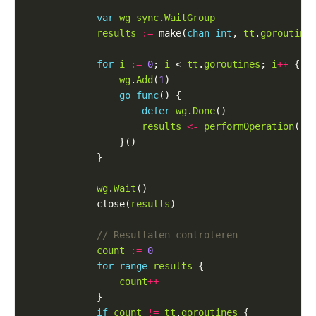
var
wg
sync
.
WaitGroup
results
:=
 make(
chan
int
, 
tt
.
goroutine
for
i
:=
0
; 
i
 < 
tt
.
goroutines
; 
i
++
wg
.
Add
(
1
go
func
defer
wg
.
Done
results
<-
performOperation
wg
.
Wait
            close(
results
count
:=
0
for
range
results
count
++
if
count
!=
tt
.
goroutines