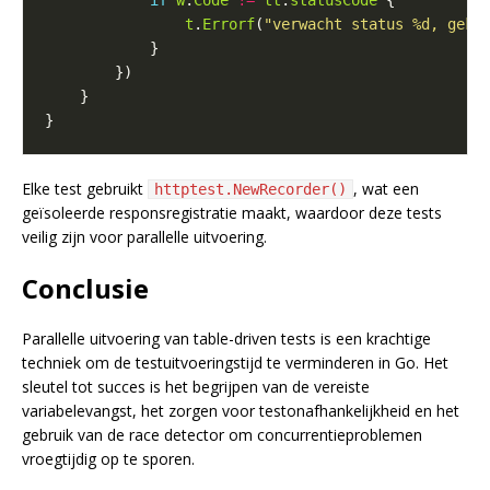
if
w
.
Code
!=
tt
.
statusCode
t
.
Errorf
(
"verwacht status %d, gekr
Elke test gebruikt
, wat een
httptest.NewRecorder()
geïsoleerde responsregistratie maakt, waardoor deze tests
veilig zijn voor parallelle uitvoering.
Conclusie
Parallelle uitvoering van table-driven tests is een krachtige
techniek om de testuitvoeringstijd te verminderen in Go. Het
sleutel tot succes is het begrijpen van de vereiste
variabelevangst, het zorgen voor testonafhankelijkheid en het
gebruik van de race detector om concurrentieproblemen
vroegtijdig op te sporen.