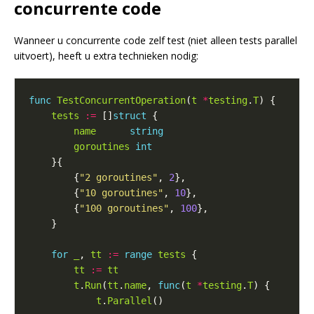
concurrente code
Wanneer u concurrente code zelf test (niet alleen tests parallel
uitvoert), heeft u extra technieken nodig:
func
TestConcurrentOperation
(
t
*
testing
.
T
tests
:=
 []
struct
name
string
goroutines
int
        {
"2 goroutines"
, 
2
        {
"10 goroutines"
, 
10
        {
"100 goroutines"
, 
100
for
_
, 
tt
:=
range
tests
tt
:=
tt
t
.
Run
(
tt
.
name
, 
func
(
t
*
testing
.
T
t
.
Parallel