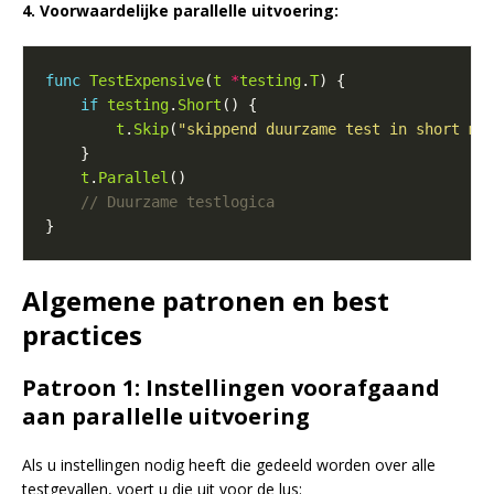
4. Voorwaardelijke parallelle uitvoering:
func
TestExpensive
(
t
*
testing
.
T
if
testing
.
Short
t
.
Skip
(
"skippend duurzame test in short mo
t
.
Parallel
Algemene patronen en best
practices
Patroon 1: Instellingen voorafgaand
aan parallelle uitvoering
Als u instellingen nodig heeft die gedeeld worden over alle
testgevallen, voert u die uit voor de lus: