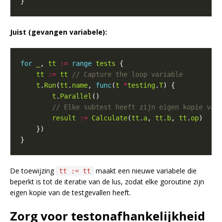
Juist (gevangen variabele):
for
_
, 
tt
:=
range
tests
tt
:=
tt
t
.
Run
(
tt
.
name
, 
func
(
t
*
testing
.
T
t
.
Parallel
result
:=
Calculate
(
tt
.
a
, 
tt
.
b
, 
tt
.
op
De toewijzing
maakt een nieuwe variabele die
tt := tt
beperkt is tot de iteratie van de lus, zodat elke goroutine zijn
eigen kopie van de testgevallen heeft.
Zorg voor testonafhankelijkheid