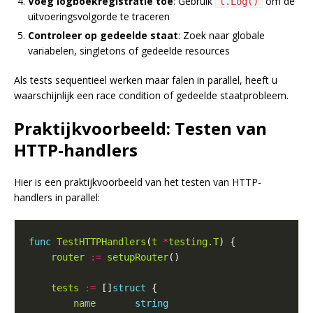
Voeg logboekregistratie toe
: Gebruik
om de
t.Log()
uitvoeringsvolgorde te traceren
Controleer op gedeelde staat
: Zoek naar globale
variabelen, singletons of gedeelde resources
Als tests sequentieel werken maar falen in parallel, heeft u
waarschijnlijk een race condition of gedeelde staatprobleem.
Praktijkvoorbeeld: Testen van
HTTP-handlers
Hier is een praktijkvoorbeeld van het testen van HTTP-
handlers in parallel:
func
TestHTTPHandlers
(
t
*
testing
.
T
router
:=
setupRouter
tests
:=
 []
struct
name
string