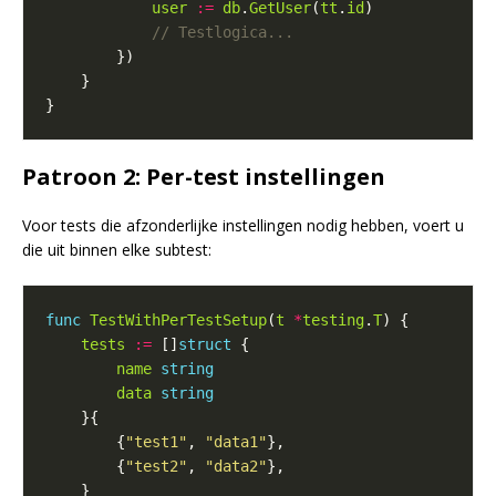
user
:=
db
.
GetUser
(
tt
.
id
Patroon 2: Per-test instellingen
Voor tests die afzonderlijke instellingen nodig hebben, voert u
die uit binnen elke subtest:
func
TestWithPerTestSetup
(
t
*
testing
.
T
tests
:=
 []
struct
name
string
data
string
        {
"test1"
, 
"data1"
        {
"test2"
, 
"data2"