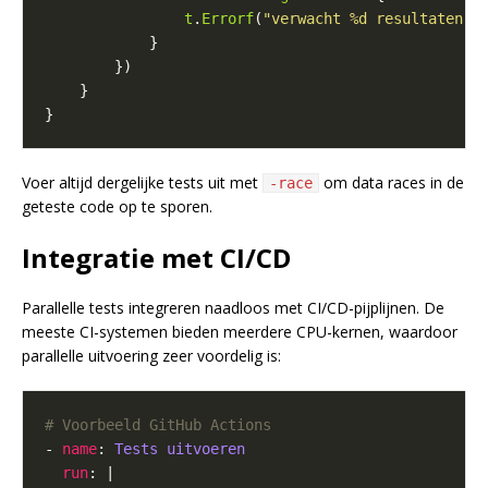
t
.
Errorf
(
"verwacht %d resultaten, 
Voer altijd dergelijke tests uit met
om data races in de
-race
geteste code op te sporen.
Integratie met CI/CD
Parallelle tests integreren naadloos met CI/CD-pijplijnen. De
meeste CI-systemen bieden meerdere CPU-kernen, waardoor
parallelle uitvoering zeer voordelig is:
# Voorbeeld GitHub Actions
- 
name
: 
Tests uitvoeren
run
: |