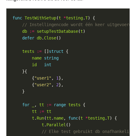
func
TestWithSetup
(
t
*
testing
.
T
db
:=
setupTestDatabase
(
t
defer
db
.
Close
tests
:=
 []
struct
name
string
id
int
        {
"user1"
, 
1
        {
"user2"
, 
2
for
_
, 
tt
:=
range
tests
tt
:=
tt
t
.
Run
(
tt
.
name
, 
func
(
t
*
testing
.
T
t
.
Parallel