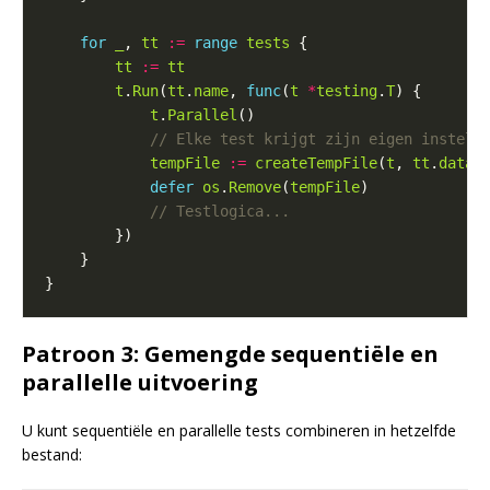
for
_
, 
tt
:=
range
tests
tt
:=
tt
t
.
Run
(
tt
.
name
, 
func
(
t
*
testing
.
T
t
.
Parallel
tempFile
:=
createTempFile
(
t
, 
tt
.
data
defer
os
.
Remove
(
tempFile
Patroon 3: Gemengde sequentiële en
parallelle uitvoering
U kunt sequentiële en parallelle tests combineren in hetzelfde
bestand: