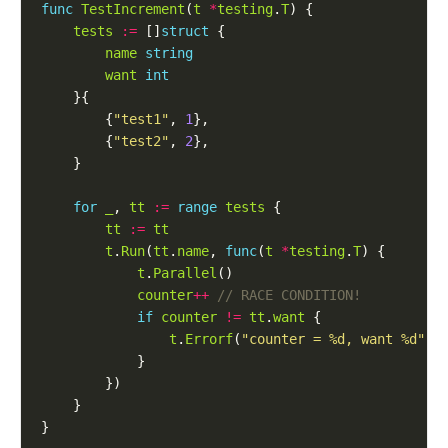
func
TestIncrement
(
t
*
testing
.
T
tests
:=
 []
struct
name
string
want
int
        {
"test1"
, 
1
        {
"test2"
, 
2
for
_
, 
tt
:=
range
tests
tt
:=
tt
t
.
Run
(
tt
.
name
, 
func
(
t
*
testing
.
T
t
.
Parallel
counter
++
if
counter
!=
tt
.
want
t
.
Errorf
(
"counter = %d, want %d"
, 