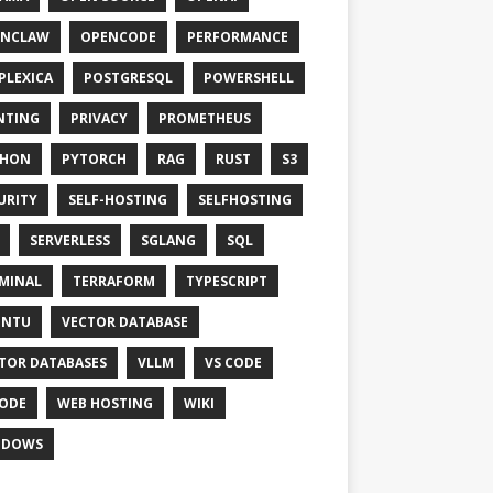
ENCLAW
OPENCODE
PERFORMANCE
PLEXICA
POSTGRESQL
POWERSHELL
NTING
PRIVACY
PROMETHEUS
THON
PYTORCH
RAG
RUST
S3
URITY
SELF-HOSTING
SELFHOSTING
SERVERLESS
SGLANG
SQL
MINAL
TERRAFORM
TYPESCRIPT
UNTU
VECTOR DATABASE
TOR DATABASES
VLLM
VS CODE
ODE
WEB HOSTING
WIKI
NDOWS