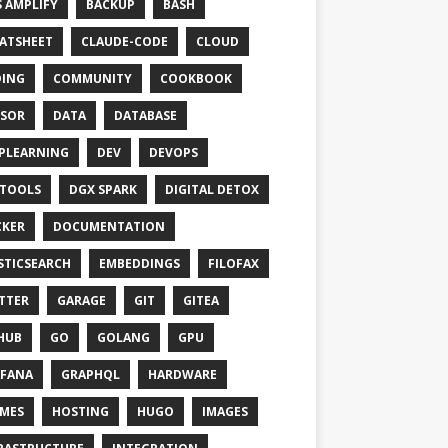
 AMPLIFY
BACKUP
BASH
ATSHEET
CLAUDE-CODE
CLOUD
ING
COMMUNITY
COOKBOOK
SOR
DATA
DATABASE
PLEARNING
DEV
DEVOPS
TOOLS
DGX SPARK
DIGITAL DETOX
KER
DOCUMENTATION
STICSEARCH
EMBEDDINGS
FILOFAX
TTER
GARAGE
GIT
GITEA
HUB
GO
GOLANG
GPU
FANA
GRAPHQL
HARDWARE
MES
HOSTING
HUGO
IMAGES