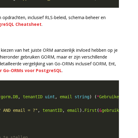
 opdrachten, inclusief RLS-beleid, schema-beheer en
greSQL Cheatsheet
.
kiezen van het juiste ORM aanzienlijk invloed hebben op je
hieronder gebruiken GORM, maar er zijn verschillende
detailleerde vergelijking van Go-ORMs inclusief GORM, Ent,
er Go-ORMs voor PostgreSQL
.
*
gorm
.
DB
, 
tenantID
uint
, 
email
string
) (
*
Gebruiker
, 
erro
? AND email = ?"
, 
tenantID
, 
email
).
First
(
&
gebruiker
).
Err