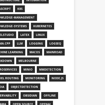
RASTRUCTURE
INTEGRATION
ASCRIPT
K8S
OWLEDGE-MANAGEMENT
WLEDGE-SYSTEMS
KUBERNETES
ELSTUDIO
LATEX
LINUX
MA.CPP
LLM
LOGGING
LOGSEQ
HINE LEARNING
MACOS
MAINROAD
RKDOWN
MELBOURNE
ROSERVICES
MINIO
MMDETECTION
EL ROUTING
MONITORING
NODE.JS
DIA
OBJECTDETECTION
ERVABILITY
OBSIDIAN
OFFLINE
LAMA
OPEN SOURCE
OPENAI