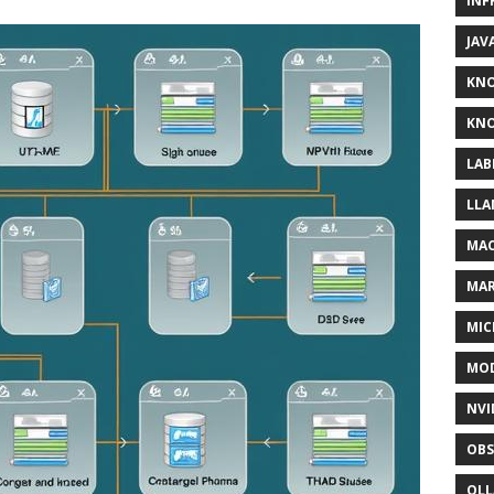
INF
JAV
KN
KNO
LAB
LLA
MAC
MA
MIC
MOD
NVI
OBS
OL