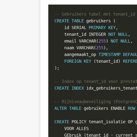
CREATE
TABLE
    id SERIAL 
PRIMARY
KEY
    tenant_id INTEGER 
NOT
NULL
    email VARCHAR(
255
) 
NOT
NULL
    naam VARCHAR(
255
    aangemaakt_op 
TIMESTAMP
DEFAU
FOREIGN
KEY
 (tenant_id) 
REFER
CREATE
INDEX
 idx_gebruikers_tenan
ALTER
TABLE
 gebruikers ENABLE 
ROW
CREATE
    GEbruik (tenant_id 
=
 current_