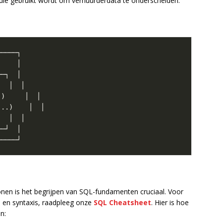
ie gebruikt wordt om verhuurderdata te onderscheiden.
onen is het begrijpen van SQL-fundamenten cruciaal. Voor
 en syntaxis, raadpleeg onze
SQL Cheatsheet
. Hier is hoe
n: