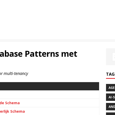
abase Patterns met
r multi-tenancy
TAG
AGE
AI-
lde Schema
AND
erlijk Schema