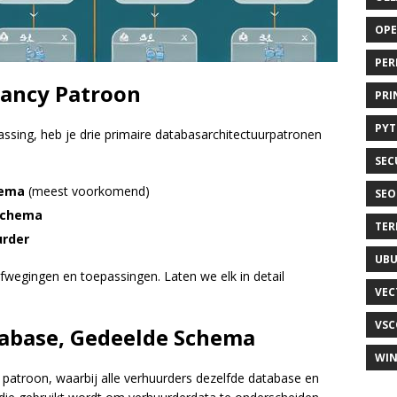
OP
PER
nancy Patroon
PRI
PY
ssing, heb je drie primaire databasarchitectuurpatronen
SEC
hema
(meest voorkomend)
SEO
 Schema
TER
urder
UB
fwegingen en toepassingen. Laten we elk in detail
VEC
VSC
tabase, Gedeelde Schema
WI
patroon, waarbij alle verhuurders dezelfde database en