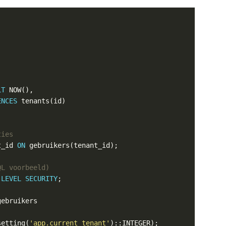
LT
ENCES
t_id 
ON
LEVEL
SECURITY
setting(
'app.current_tenant'