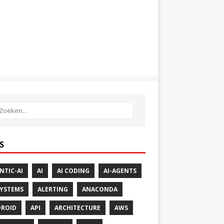
S
NTIC-AI
AI
AI CODING
AI-AGENTS
SYSTEMS
ALERTING
ANACONDA
ROID
API
ARCHITECTURE
AWS