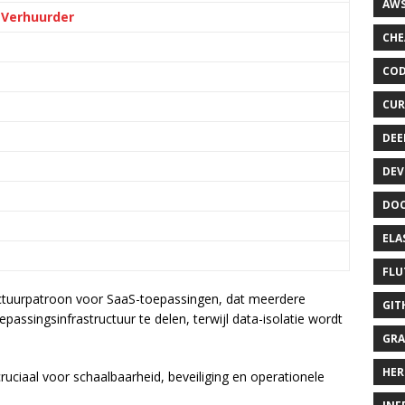
AWS
 Verhuurder
CHE
COD
CUR
DEE
DEV
DOC
ELA
FLU
ctuurpatroon voor SaaS-toepassingen, dat meerdere
GIT
passingsinfrastructuur te delen, terwijl data-isolatie wordt
GRA
HER
ruciaal voor schaalbaarheid, beveiliging en operationele