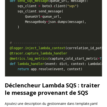
def
send_sqs_message
    sqs_client 
=
 boto3
.
client(
"sqs"
    sqs_client
.
        QueueUrl
=
        MessageBody
=
json
.
# ------------------------------------------------
@logger.inject_lambda_context
(correlation_id_path
=
@tracer.capture_lambda_handler
@metrics.log_metrics
(capture_cold_start_metric
=
Tru
def
lambda_handler
(event: dict, context: LambdaCon
return
 app
.
Déclencheur Lambda SQS : traiter
le message provenant de SQS
Ajoutez une description du gestionnaire dans template.yaml