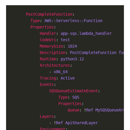
PostCompleteFunction
Type
: 
AWS::Serverless::Function
Properties
Handler
: 
app-sqs.lambda_handler
CodeUri
: 
test
MemorySize
: 
1024
Description
: 
PostCompleteFunction func
Runtime
: 
python3.12
Architectures
                - 
x86_64
Tracing
: 
Active
Events
SQSQueueEstimateEvent
Type
: 
SQS
Properties
Queue
: !
Ref MySQSQueueArn
Layers
                - !
Ref ApiSharedLayer
Environment