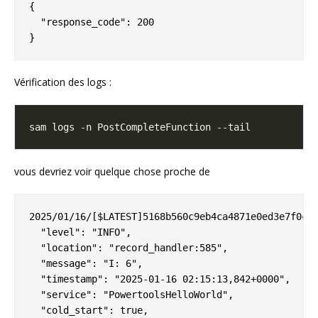
{

  "response_code": 200

Vérification des logs :
vous devriez voir quelque chose proche de
2025/01/16/[$LATEST]5168b560c9eb4ca4871e0ed3e7f0c20
  "level": "INFO",

  "location": "record_handler:585",

  "message": "I: 6",

  "timestamp": "2025-01-16 02:15:13,842+0000",

  "service": "PowertoolsHelloWorld",

  "cold_start": true,
