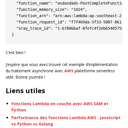
  "function_name": "asdasdads-PostCompleteFunction-
  "function_memory_size": "1024",

  "function_arn": "arn:aws:lambda:ap-southeast-2:12
  "function_request_id": "f7f469da-5f33-5087-8613-0
  "xray_trace_id": "1-67886baf-8fefc4f2eb65405758c4
C’est bien !
J’espère que vous avez trouvé cet exemple d’implémentation
du traitement asynchrone avec
AWS
plateforme serverless
utile. Bonne journée !
Liens utiles
Fonctions Lambda en couche avec AWS SAM et
Python
Performance des fonctions Lambda AWS : JavaScript
vs Python vs Golang