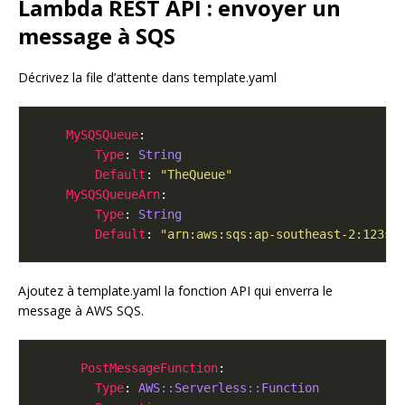
Lambda REST API : envoyer un
message à SQS
Décrivez la file d’attente dans template.yaml
MySQSQueue
Type
: 
String
Default
: 
"TheQueue"
MySQSQueueArn
Type
: 
String
Default
: 
"arn:aws:sqs:ap-southeast-2:123so
Ajoutez à template.yaml la fonction API qui enverra le
message à AWS SQS.
PostMessageFunction
Type
: 
AWS::Serverless::Function