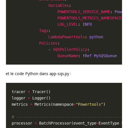
Variables
POWERTOOLS_SERVICE_NAME
: 
Power
POWERTOOLS_METRICS_NAMESPACE
: 
LOG_LEVEL
: 
INFO
Tags
LambdaPowertools
: 
python
Policies
                - 
SQSPollerPolicy
QueueName
: !
Ref MySQSQueue
et le code Python dans app-sqs.py :
tracer 
=
logger 
=
metrics 
=
 Metrics(namespace
=
"Powertools"
# ------------------------------------------------
processor 
=
 BatchProcessor(event_type
=
EventType
.