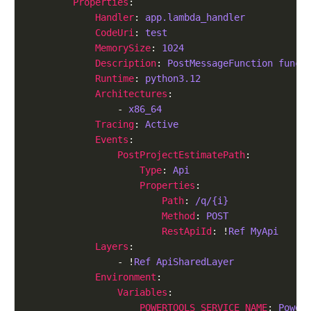
Properties
Handler
: 
app.lambda_handler
CodeUri
: 
test
MemorySize
: 
1024
Description
: 
PostMessageFunction funct
Runtime
: 
python3.12
Architectures
                - 
x86_64
Tracing
: 
Active
Events
PostProjectEstimatePath
Type
: 
Api
Properties
Path
: 
/q/{i}
Method
: 
POST
RestApiId
: !
Ref MyApi
Layers
                - !
Ref ApiSharedLayer
Environment
Variables
POWERTOOLS_SERVICE_NAME
: 
Power