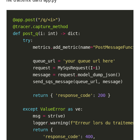
@app.post
(
"/q/<i>"
@tracer.capture_method
def
post_q
(i: int) 
->
try
        metrics
.
add_metric(name
=
"PostMessageFuncti
        queue_url 
=
'your queue url here'
        request 
=
 MySqsRequest(I
=
        message 
=
 request
.
return
 { 
'response_code'
: 
200
except
ValueError
as
        msg 
=
        logger
.
warning(
f
"Erreur lors du traitement
return
'response_code'
: 
400