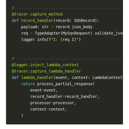
# ------------------------------------------------
@tracer.capture_method
def
record_handler
    payload: str 
=
 record
.
    req 
=
 TypeAdapter(MySqsRequest)
.
    logger
.
info(
f
"I: 
{
req
.
I
}
"
# ------------------------------------------------
@logger.inject_lambda_context
@tracer.capture_lambda_handler
def
lambda_handler
return
        event
=
        record_handler
=
        processor
=
        context
=