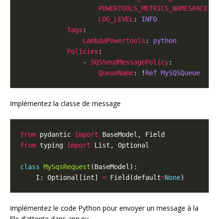
POWERTOOLS_METRICS_NAMESPACE
: 
LOG_LEVEL
: 
INFO
Tags
LambdaPowertools
: 
python
Policies
                - 
SQSSendMessagePolicy
QueueName
: !
Ref MySQSQueue
Implémentez la classe de message
from
 pydantic 
import
from
 typing 
import
class
MySqsRequest
    I: Optional[int] 
=
 Field(default
=
None
Implémentez le code Python pour envoyer un message à la
file d’attente dans app.py