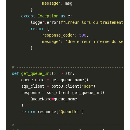
'message'
except
Exception
as
        logger
.
error(
f
"Erreur lors du traitement d
return
'response_code'
: 
500
'message'
: 
'Une erreur interne du serv
# ------------------------------------------------
def
get_queue_url
() 
->
    queue_name 
=
    sqs_client 
=
 boto3
.
client(
"sqs"
    response 
=
 sqs_client
.
        QueueName
=
return
 response[
"QueueUrl"
# ------------------------------------------------