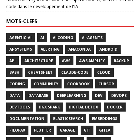
code dans le développement de l'IA
MOTS-CLEFS
AGENTIC-AI
AI
AI CODING
AI-AGENTS
AI-SYSTEMS
ALERTING
ANACONDA
ANDROID
API
ARCHITECTURE
AWS
AWS AMPLIFY
BACKUP
BASH
CHEATSHEET
CLAUDE-CODE
CLOUD
CODING
COMMUNITY
COOKBOOK
CURSOR
DATA
DATABASE
DEEPLEARNING
DEV
DEVOPS
DEVTOOLS
DGX SPARK
DIGITAL DETOX
DOCKER
DOCUMENTATION
ELASTICSEARCH
EMBEDDINGS
FILOFAX
FLUTTER
GARAGE
GIT
GITEA