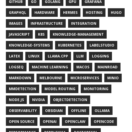
GITHUB
GO
GOLANG
GPU
GRAFANA
GRAPHQL
HARDWARE
HERMES
HOSTING
HUGO
IMAGES
INFRASTRUCTURE
INTEGRATION
JAVASCRIPT
K8S
KNOWLEDGE-MANAGEMENT
KNOWLEDGE-SYSTEMS
KUBERNETES
LABELSTUDIO
LATEX
LINUX
LLAMA.CPP
LLM
LOGGING
LOGSEQ
MACHINE LEARNING
MACOS
MAINROAD
MARKDOWN
MELBOURNE
MICROSERVICES
MINIO
MMDETECTION
MODEL ROUTING
MONITORING
NODE.JS
NVIDIA
OBJECTDETECTION
OBSERVABILITY
OBSIDIAN
OFFLINE
OLLAMA
OPEN SOURCE
OPENAI
OPENCLAW
OPENCODE