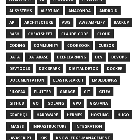
AI-SYSTEMS
ALERTING
ANACONDA
ANDROID
API
ARCHITECTURE
AWS
AWS AMPLIFY
BACKUP
BASH
CHEATSHEET
CLAUDE-CODE
CLOUD
CODING
COMMUNITY
COOKBOOK
CURSOR
DATA
DATABASE
DEEPLEARNING
DEV
DEVOPS
DEVTOOLS
DGX SPARK
DIGITAL DETOX
DOCKER
DOCUMENTATION
ELASTICSEARCH
EMBEDDINGS
FILOFAX
FLUTTER
GARAGE
GIT
GITEA
GITHUB
GO
GOLANG
GPU
GRAFANA
GRAPHQL
HARDWARE
HERMES
HOSTING
HUGO
IMAGES
INFRASTRUCTURE
INTEGRATION
JAVASCRIPT
K8S
KNOWLEDGE-MANAGEMENT