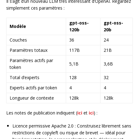
Il s’agit d’un nouveau LLM très intéressant d’OpenAI. Regardez
simplement ces paramètres :
gpt-oss-
gpt-oss-
Modèle
120b
20b
Couches
36
24
Paramètres totaux
117B
21B
Paramètres actifs par
5,1B
3,6B
token
Total d’experts
128
32
Experts actifs par token
4
4
Longueur de contexte
128k
128k
Les notes de publication indiquent (
ici
et
ici
) :
Licence permissive Apache 2.0 : Construisez librement sans
restrictions de copyleft ou risque de brevet — idéal pour