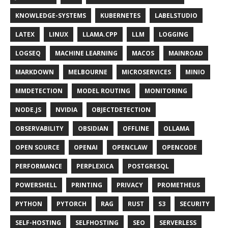
KNOWLEDGE-SYSTEMS
KUBERNETES
LABELSTUDIO
LATEX
LINUX
LLAMA.CPP
LLM
LOGGING
LOGSEQ
MACHINE LEARNING
MACOS
MAINROAD
MARKDOWN
MELBOURNE
MICROSERVICES
MINIO
MMDETECTION
MODEL ROUTING
MONITORING
NODE.JS
NVIDIA
OBJECTDETECTION
OBSERVABILITY
OBSIDIAN
OFFLINE
OLLAMA
OPEN SOURCE
OPENAI
OPENCLAW
OPENCODE
PERFORMANCE
PERPLEXICA
POSTGRESQL
POWERSHELL
PRINTING
PRIVACY
PROMETHEUS
PYTHON
PYTORCH
RAG
RUST
S3
SECURITY
SELF-HOSTING
SELFHOSTING
SEO
SERVERLESS