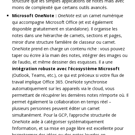
structure que les simples applications de notes mais avec
moins de complexité que certains outils avancés.
Microsoft OneNote :
OneNote
est un carnet numérique
qui accompagne Microsoft Office (et est également
disponible gratuitement en standalone). Il organise les
notes dans une hiérarchie de carnets, sections et pages,
miroir d’une structure familière de classeur ou carnet.
OneNote prend en charge un contenu riche : vous pouvez
taper ou écrire à la main des notes, intégrer des images ou
de l’audio, et même dessiner des esquisses. Il a une
intégration robuste avec l’écosystème Microsoft
(Outlook, Teams, etc.), ce qui est précieux si votre flux de
travail implique Office 365. OneNote synchronise
automatiquement sur les appareils via le cloud, vous
permettant de récupérer les dernières notes n’importe où. Il
permet également la collaboration en temps réel –
plusieurs personnes peuvent éditer un carnet
simultanément. Pour la GCP, l’approche structurée de
OneNote aide à catégoriser systématiquement
l’information, et sa mise en page libre est excellente pour
brainstormer des idées ou des notes lourdes en