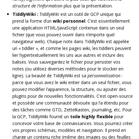
structure de l’information
plus que la présentation.
TiddlyWiki :
TiddlyWiki
est un outil de GCP unique qui
prend la forme d’un
wiki personnel
. C’est essentiellement
une application HTML/JavaScript contenue dans un seul
fichier (que vous pouvez ouvrir dans n’importe quel
navigateur web). Chaque note dans TiddlyWiki est appelée
un « tiddler », et comme les pages wiki, les tiddlers peuvent
lier hypertextuellement les uns aux autres et inclure des
balises. Vous sauvegardez le fichier pour persister vos
notes (ou utilisez diverses méthodes pour le stocker en
ligne). La beauté de TiddlyWiki est sa
personnalisation
:
parce que vous avez le wiki entier dans un seul fichier, vous
pouvez modifier l’apparence, la structure, ou ajouter des
plugins pour de nouvelles fonctionnalités. C’est open-source
et possède une communauté dévouée qui l’a étendu pour
des tâches comme GTD, Zettelkasten, journaling, etc. Pour
la GCP, TiddlyWiki fournit un
toile highly flexible
pour
concevoir votre base de connaissances. Vous pourriez créer
vos propres schémas, modèles et navigation. Il prend en
charge un contenu riche (même des images ou des feuilles