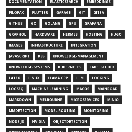
DOCUMENTATION
ELASTICSEARCH
EMBEDDINGS
FILOFAX
FLUTTER
GARAGE
GIT
GITEA
GITHUB
GO
GOLANG
GPU
GRAFANA
GRAPHQL
HARDWARE
HERMES
HOSTING
HUGO
IMAGES
INFRASTRUCTURE
INTEGRATION
JAVASCRIPT
K8S
KNOWLEDGE-MANAGEMENT
KNOWLEDGE-SYSTEMS
KUBERNETES
LABELSTUDIO
LATEX
LINUX
LLAMA.CPP
LLM
LOGGING
LOGSEQ
MACHINE LEARNING
MACOS
MAINROAD
MARKDOWN
MELBOURNE
MICROSERVICES
MINIO
MMDETECTION
MODEL ROUTING
MONITORING
NODE.JS
NVIDIA
OBJECTDETECTION