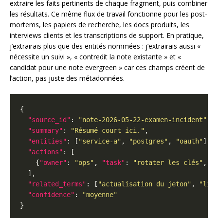
extraire les faits pertinents de chaque fragment, puis combiner
les résultats. Ce même flux de travail fonctionne pour les post-
mortems, les papiers de recherche, les docs produits, les
interviews clients et les transcriptions de support. En pratique,
j’extrairais plus que des entités nommées : j’extrairais aussi «
nécessite un suivi », « contredit la note existante » et «
candidat pour une note evergreen » car ces champs créent de
l’action, pas juste des métadonnées.
"source_id"
: 
"note-2026-05-22-examen-incident"
"summary"
: 
"Résumé court ici."
"entities"
: [
"service-a"
, 
"postgres"
, 
"oauth"
"actions"
    {
"owner"
: 
"ops"
, 
"task"
: 
"rotater les clés"
, 
"
"related_terms"
: [
"actualisation du jeton"
, 
"lis
"confidence"
: 
"moyenne"