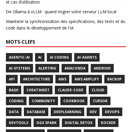
et cas d’utilisation
De Ollama à vLLM : quand migrer votre serveur LLM local
Maintenir la synchronisation des spécifications, des tests et du
code dans le développement de l'IA
MOTS-CLEFS
AGENTIC-AI
AI
AI CODING
AI-AGENTS
AI-SYSTEMS
ALERTING
ANACONDA
ANDROID
API
ARCHITECTURE
AWS
AWS AMPLIFY
BACKUP
BASH
CHEATSHEET
CLAUDE-CODE
CLOUD
CODING
COMMUNITY
COOKBOOK
CURSOR
DATA
DATABASE
DEEPLEARNING
DEV
DEVOPS
DEVTOOLS
DGX SPARK
DIGITAL DETOX
DOCKER