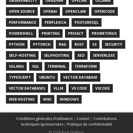
OBSERVABILITY
OBSIDIAN
OFFLINE
OLLAMA
OPEN SOURCE
OPENAI
OPENCLAW
OPENCODE
PERFORMANCE
PERPLEXICA
POSTGRESQL
POWERSHELL
PRINTING
PRIVACY
PROMETHEUS
PYTHON
PYTORCH
RAG
RUST
S3
SECURITY
SELF-HOSTING
SELFHOSTING
SEO
SERVERLESS
SGLANG
SQL
TERMINAL
TERRAFORM
TYPESCRIPT
UBUNTU
VECTOR DATABASE
VECTOR DATABASES
VLLM
VS CODE
VSCODE
WEB HOSTING
WIKI
WINDOWS
Conditions générales d'utilisation
|
Contact
|
Contributions
techniques sponsorisées
|
Politique de confidentialité
© 2026 Rost Glukhov.