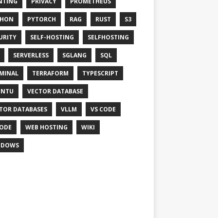
NTING
PRIVACY
PROMETHEUS
THON
PYTORCH
RAG
RUST
S3
URITY
SELF-HOSTING
SELFHOSTING
SERVERLESS
SGLANG
SQL
MINAL
TERRAFORM
TYPESCRIPT
UNTU
VECTOR DATABASE
TOR DATABASES
VLLM
VS CODE
ODE
WEB HOSTING
WIKI
NDOWS