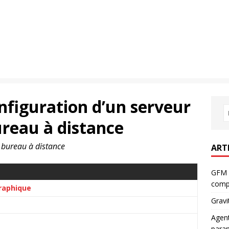
nfiguration d’un serveur
ureau à distance
 bureau à distance
ART
GFM 
comp
graphique
Gravi
Agent
param