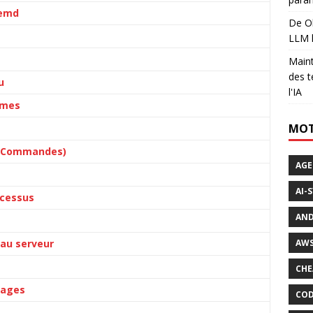
temd
De Ol
LLM l
Maint
des t
u
l'IA
rmes
MOT
de Commandes)
AGE
AI-
ocessus
AND
 au serveur
AWS
CHE
sages
COD