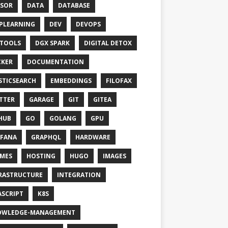
SOR
DATA
DATABASE
PLEARNING
DEV
DEVOPS
TOOLS
DGX SPARK
DIGITAL DETOX
KER
DOCUMENTATION
STICSEARCH
EMBEDDINGS
FILOFAX
TTER
GARAGE
GIT
GITEA
HUB
GO
GOLANG
GPU
FANA
GRAPHQL
HARDWARE
MES
HOSTING
HUGO
IMAGES
RASTRUCTURE
INTEGRATION
ASCRIPT
K8S
OWLEDGE-MANAGEMENT