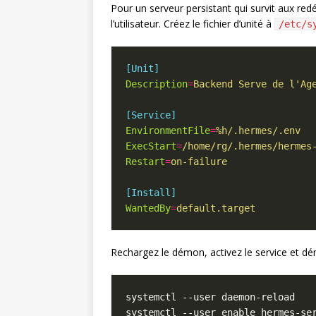
Pour un serveur persistant qui survit aux re
l’utilisateur. Créez le fichier d’unité à
/etc/s
[Unit]
Description
=
Backend Serve de l'Ag
[Service]
EnvironmentFile
=
%h/.hermes/.env
ExecStart
=
/home/rg/.hermes/hermes
Restart
=
on-failure
[Install]
WantedBy
=
default.target
Rechargez le démon, activez le service et dé