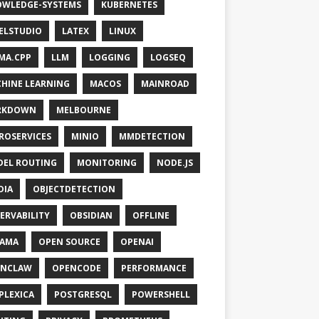
WLEDGE-SYSTEMS
KUBERNETES
ELSTUDIO
LATEX
LINUX
MA.CPP
LLM
LOGGING
LOGSEQ
HINE LEARNING
MACOS
MAINROAD
RKDOWN
MELBOURNE
ROSERVICES
MINIO
MMDETECTION
EL ROUTING
MONITORING
NODE.JS
DIA
OBJECTDETECTION
ERVABILITY
OBSIDIAN
OFFLINE
LAMA
OPEN SOURCE
OPENAI
ENCLAW
OPENCODE
PERFORMANCE
PLEXICA
POSTGRESQL
POWERSHELL