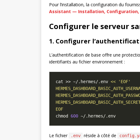
Pour l’installation, la configuration du fourn
Assistant — Installation, Configuration,
Configurer le serveur s
1. Configurer l’authentifica
L’authentification de base offre une protecti
identifiants au fichier environnement :
cat >> ~/.hermes/.env 
EOF
chmod 
600
Le fichier
réside à côté de
.env
config.y