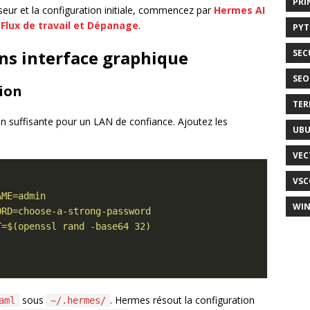
PRI
isseur et la configuration initiale, commencez par
Hermes AI
 Flux de travail et Dépanage
.
PY
ans interface graphique
SEC
SEO
tion
TER
on suffisante pour un LAN de confiance. Ajoutez les
UB
VEC
VSC
WI
sous
. Hermes résout la configuration
aml
~/.hermes/