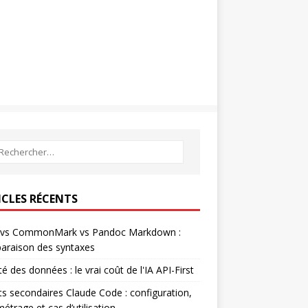
ICLES RÉCENTS
vs CommonMark vs Pandoc Markdown :
araison des syntaxes
té des données : le vrai coût de l'IA API-First
s secondaires Claude Code : configuration,
étrage et cas d’utilisation