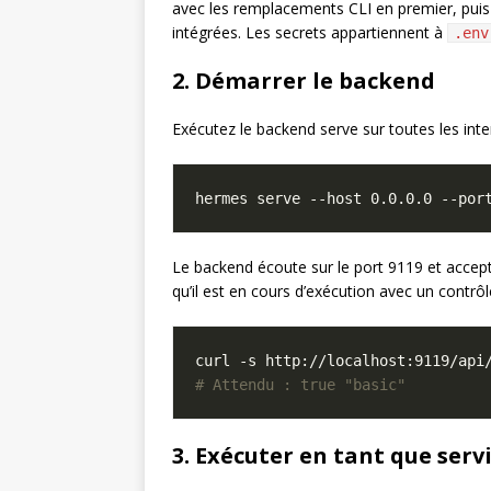
avec les remplacements CLI en premier, pui
intégrées. Les secrets appartiennent à
.env
2. Démarrer le backend
Exécutez le backend serve sur toutes les inte
hermes serve --host 0.0.0.0 --por
Le backend écoute sur le port 9119 et accept
qu’il est en cours d’exécution avec un contrôl
curl -s http://localhost:9119/api
# Attendu : true "basic"
3. Exécuter en tant que serv