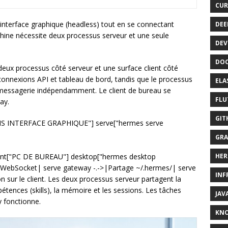
CUR
interface graphique (headless) tout en se connectant
DEE
chine nécessite deux processus serveur et une seule
DEV
DOC
eux processus côté serveur et une surface client côté
connexions API et tableau de bord, tandis que le processus
ELA
messagerie indépendamment. Le client de bureau se
FLU
ay.
GIT
ANS INTERFACE GRAPHIQUE"] serve["hermes serve
GRA
lient["PC DE BUREAU"] desktop["hermes desktop
HER
|WebSocket| serve gateway -.->|Partage ~/.hermes/| serve
INF
n sur le client. Les deux processus serveur partagent la
pétences (skills), la mémoire et les sessions. Les tâches
JAV
y fonctionne.
KN