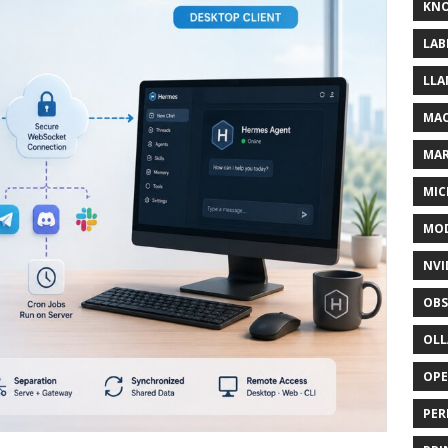
KNO
LAB
LLA
MAC
MA
MIC
MOD
NVI
OBS
OL
OP
PER