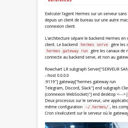
Exécuter l’agent Hermes sur un serveur sans 
depuis un client de bureau sur une autre ma
connexion client.
L’architecture sépare le backend Hermes en d
client. Le backend
gère les 
hermes serve
gère les canaux de 
hermes gateway run
connecte au backend serve, et non au gatew
flowchart LR subgraph Server["SERVEUR S
--host 0.0.0.0
:9119"] gateway["hermes gateway run
Telegram, Discord, Slack"] end subgraph C
(connexion WebSocket)"] end desktop <--->
Deux processus sur le serveur, une applicatio
même configuration
, les com
~/.hermes/
Cron s’exécutent sur le serveur où le gatewa