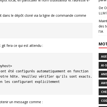
épôt local, en particulier le nom d’utilisateur et l’adresse e-
De Ol
LLM l
it dans le dépôt cloné via la ligne de commande comme
Maint
des t
l'IA
MOT
it fera ce qui est attendu :
AGE
AI-
yhost>

ont été configurés automatiquement en fonction

AND
otre hôte. Veuillez vérifier qu'ils sont exacts.

n les configurant explicitement

AWS
CHE
COD
 obtenir un message comme :