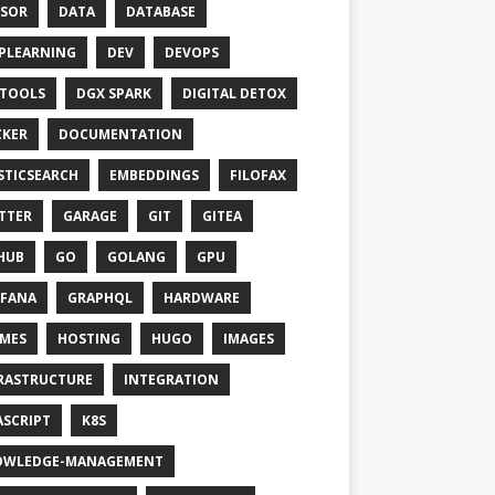
SOR
DATA
DATABASE
PLEARNING
DEV
DEVOPS
TOOLS
DGX SPARK
DIGITAL DETOX
KER
DOCUMENTATION
STICSEARCH
EMBEDDINGS
FILOFAX
TTER
GARAGE
GIT
GITEA
HUB
GO
GOLANG
GPU
FANA
GRAPHQL
HARDWARE
MES
HOSTING
HUGO
IMAGES
RASTRUCTURE
INTEGRATION
ASCRIPT
K8S
OWLEDGE-MANAGEMENT