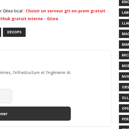
KNO
 Gitea local :
Choisir un serveur git on-prem gratuit
LAB
thub gratuit interne - Gitea
LLA
DEVOPS
MAC
MA
MIC
MOD
es, l'infrastructure et l'ingénierie IA.
NVI
OBS
OL
OP
nner
PER