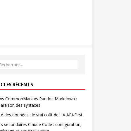
ICLES RÉCENTS
vs CommonMark vs Pandoc Markdown :
araison des syntaxes
té des données : le vrai coût de l'IA API-First
s secondaires Claude Code : configuration,
étrage et cas d’utilisation