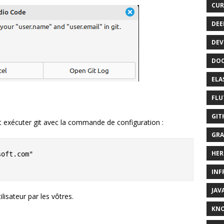
CUR
DEE
DEV
DOC
ELA
FLU
GIT
t exécuter git avec la commande de configuration :
GRA
HER
oft.com"

INF
JAV
lisateur par les vôtres.
KN