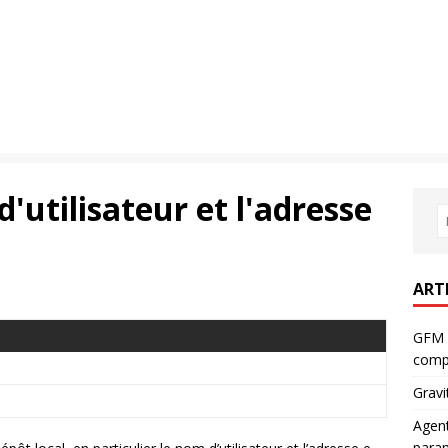
'utilisateur et l'adresse
ART
GFM 
comp
Gravi
Agent
param