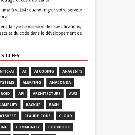
lama à vLLM : quand migrer votre serveur
ocal
enir la synchronisation des spécifications,
ests et du code dans le développement de
S-CLEFS
NTIC-AI
AI
AI CODING
AI-AGENTS
SYSTEMS
ALERTING
ANACONDA
ROID
API
ARCHITECTURE
AWS
 AMPLIFY
BACKUP
BASH
ATSHEET
CLAUDE-CODE
CLOUD
ING
COMMUNITY
COOKBOOK