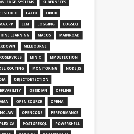
WLEDGE-SYSTEMS
KUBERNETES
ELSTUDIO
LATEX
LINUX
MA.CPP
LLM
LOGGING
LOGSEQ
HINE LEARNING
MACOS
MAINROAD
RKDOWN
MELBOURNE
ROSERVICES
MINIO
MMDETECTION
EL ROUTING
MONITORING
NODE.JS
DIA
OBJECTDETECTION
ERVABILITY
OBSIDIAN
OFFLINE
LAMA
OPEN SOURCE
OPENAI
ENCLAW
OPENCODE
PERFORMANCE
PLEXICA
POSTGRESQL
POWERSHELL