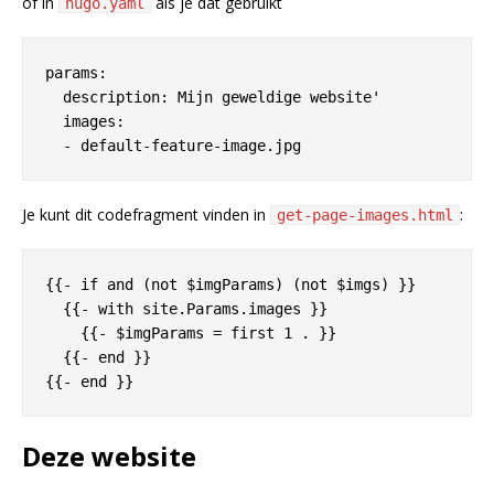
of in
als je dat gebruikt
hugo.yaml
params:

  description: Mijn geweldige website'

  images:

Je kunt dit codefragment vinden in
:
get-page-images.html
{{- if and (not $imgParams) (not $imgs) }}

  {{- with site.Params.images }}

    {{- $imgParams = first 1 . }}

  {{- end }}

Deze website