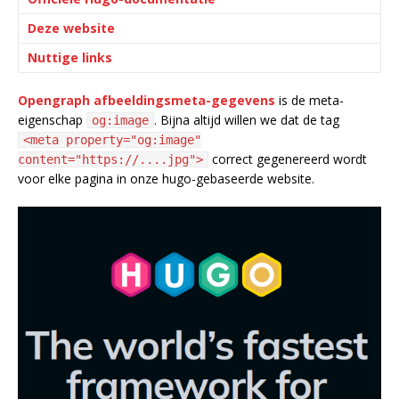
Deze website
Nuttige links
Opengraph afbeeldingsmeta-gegevens
is de meta-
eigenschap
. Bijna altijd willen we dat de tag
og:image
<meta property="og:image"
correct gegenereerd wordt
content="https://....jpg">
voor elke pagina in onze hugo-gebaseerde website.