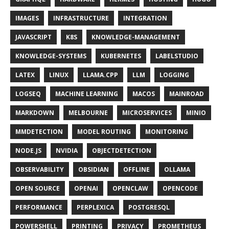
IMAGES
INFRASTRUCTURE
INTEGRATION
JAVASCRIPT
K8S
KNOWLEDGE-MANAGEMENT
KNOWLEDGE-SYSTEMS
KUBERNETES
LABELSTUDIO
LATEX
LINUX
LLAMA.CPP
LLM
LOGGING
LOGSEQ
MACHINE LEARNING
MACOS
MAINROAD
MARKDOWN
MELBOURNE
MICROSERVICES
MINIO
MMDETECTION
MODEL ROUTING
MONITORING
NODE.JS
NVIDIA
OBJECTDETECTION
OBSERVABILITY
OBSIDIAN
OFFLINE
OLLAMA
OPEN SOURCE
OPENAI
OPENCLAW
OPENCODE
PERFORMANCE
PERPLEXICA
POSTGRESQL
POWERSHELL
PRINTING
PRIVACY
PROMETHEUS