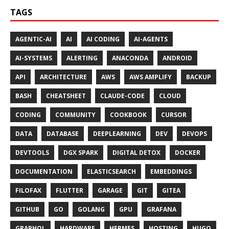
TAGS
AGENTIC-AI
AI
AI CODING
AI-AGENTS
AI-SYSTEMS
ALERTING
ANACONDA
ANDROID
API
ARCHITECTURE
AWS
AWS AMPLIFY
BACKUP
BASH
CHEATSHEET
CLAUDE-CODE
CLOUD
CODING
COMMUNITY
COOKBOOK
CURSOR
DATA
DATABASE
DEEPLEARNING
DEV
DEVOPS
DEVTOOLS
DGX SPARK
DIGITAL DETOX
DOCKER
DOCUMENTATION
ELASTICSEARCH
EMBEDDINGS
FILOFAX
FLUTTER
GARAGE
GIT
GITEA
GITHUB
GO
GOLANG
GPU
GRAFANA
GRAPHQL
HARDWARE
HERMES
HOSTING
HUGO