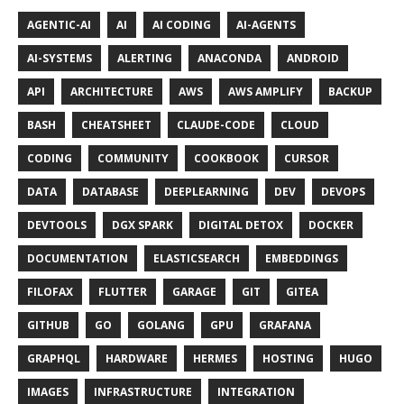
AGENTIC-AI
AI
AI CODING
AI-AGENTS
AI-SYSTEMS
ALERTING
ANACONDA
ANDROID
API
ARCHITECTURE
AWS
AWS AMPLIFY
BACKUP
BASH
CHEATSHEET
CLAUDE-CODE
CLOUD
CODING
COMMUNITY
COOKBOOK
CURSOR
DATA
DATABASE
DEEPLEARNING
DEV
DEVOPS
DEVTOOLS
DGX SPARK
DIGITAL DETOX
DOCKER
DOCUMENTATION
ELASTICSEARCH
EMBEDDINGS
FILOFAX
FLUTTER
GARAGE
GIT
GITEA
GITHUB
GO
GOLANG
GPU
GRAFANA
GRAPHQL
HARDWARE
HERMES
HOSTING
HUGO
IMAGES
INFRASTRUCTURE
INTEGRATION