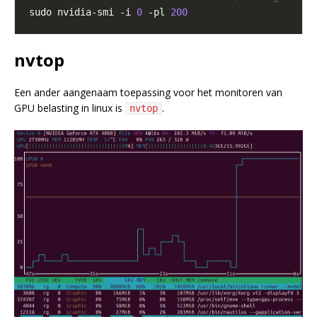
sudo nvidia-smi -i 
0
 -pl 
200
nvtop
Een ander aangenaam toepassing voor het monitoren van
GPU belasting in linux is
.
nvtop