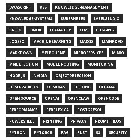
JAVASCRIPT
K8S
KNOWLEDGE-MANAGEMENT
KNOWLEDGE-SYSTEMS
KUBERNETES
LABELSTUDIO
LATEX
LINUX
LLAMA.CPP
LLM
LOGGING
LOGSEQ
MACHINE LEARNING
MACOS
MAINROAD
MARKDOWN
MELBOURNE
MICROSERVICES
MINIO
MMDETECTION
MODEL ROUTING
MONITORING
NODE.JS
NVIDIA
OBJECTDETECTION
OBSERVABILITY
OBSIDIAN
OFFLINE
OLLAMA
OPEN SOURCE
OPENAI
OPENCLAW
OPENCODE
PERFORMANCE
PERPLEXICA
POSTGRESQL
POWERSHELL
PRINTING
PRIVACY
PROMETHEUS
PYTHON
PYTORCH
RAG
RUST
S3
SECURITY