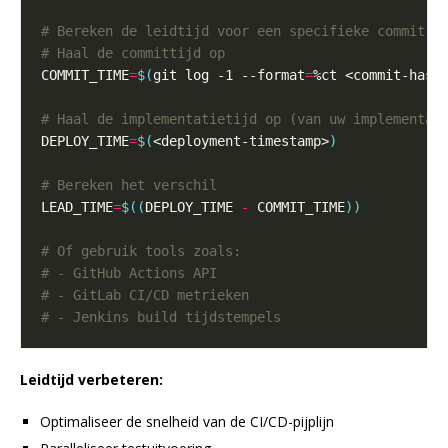
# Bereken de leidtijd voor een specifieke commit
# Haal de committijd op
COMMIT_TIME
=
$(
git log -1 --format
=
%ct <commit-hash
# Haal de implementatietijd op (van uw implementat
DEPLOY_TIME
=
$(
<deployment-timestamp>
)
# Bereken het verschil
LEAD_TIME
=
$((
DEPLOY_TIME 
-
 COMMIT_TIME
))
# Of gebruik tools zoals:
# - GitHub Actions API
# - GitLab CI/CD metrieken
# - Jenkins build tijdstempels
Leidtijd verbeteren:
Optimaliseer de snelheid van de CI/CD-pijplijn