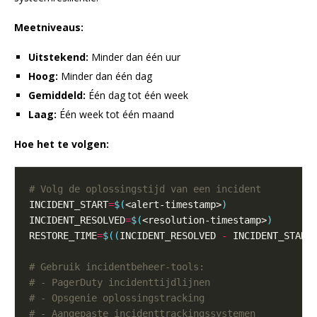
Meetniveaus:
Uitstekend:
Minder dan één uur
Hoog:
Minder dan één dag
Gemiddeld:
Één dag tot één week
Laag:
Één week tot één maand
Hoe het te volgen:
# Volg de oplossingstijd van een incident
INCIDENT_START
=
$(
<alert-timestamp>
)
INCIDENT_RESOLVED
=
$(
<resolution-timestamp>
)
RESTORE_TIME
=
$((
INCIDENT_RESOLVED 
-
 INCIDENT_START
# Gebruik incidentbeheer-tools:
# - PagerDuty incidenttijdlijnen
# - Opsgenie oplossingstracking
# - Aangepaste incidenttrackingssystemen