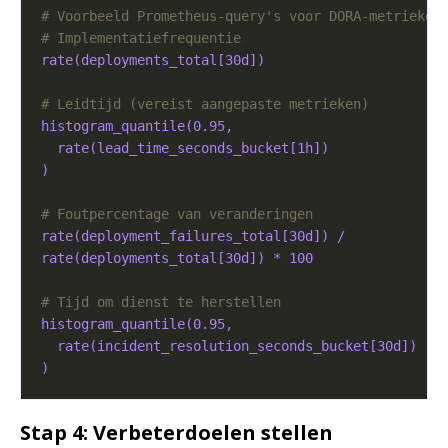
# Voorbeeld Prometheus-query's voor DORA-metrieken
# Implementatiefrequentie
rate(deployments_total[30d])
# Leidtijd (vereist aangepaste metrieken)
histogram_quantile(0.95, 
rate(lead_time_seconds_bucket[1h])
)
# Foutpercentage van veranderingen
rate(deployment_failures_total[30d]) / 
rate(deployments_total[30d]) * 100
# Tijd om dienst te herstellen
histogram_quantile(0.95,
rate(incident_resolution_seconds_bucket[30d])
)
Stap 4: Verbeterdoelen stellen