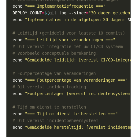
echo 
"=== Implementatiefrequentie ==="
DEPLOY_COUNT
=
$(
git log --since
=
"30 dagen geleden"
 
echo 
"Implementaties in de afgelopen 30 dagen: 
$DE
# Leidtijd (gemiddeld voor laatste 10 commits)
echo 
"=== Leidtijd voor veranderingen ==="
# Dit vereist integratie met uw CI/CD-systeem
# Voorbeeld conceptuele berekening:
echo 
"Gemiddelde leidtijd: [vereist CI/CD-integrat
# Foutpercentage van veranderingen
echo 
"=== Foutpercentage van veranderingen ==="
# Dit vereist incidenttracking
echo 
"Foutpercentage: [vereist incidentensysteemin
# Tijd om dienst te herstellen
echo 
"=== Tijd om dienst te herstellen ==="
# Dit vereist incidentbeheersysteem
echo 
"Gemiddelde hersteltijd: [vereist incidentens