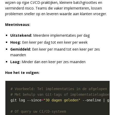
wijzen op rijpe CI/CD-praktijken, kleinere batchgroottes en
verminderd risico. Teams die vaker implementeren, lossen
problemen sneller op en leveren waarde aan klanten vroeger.
Meetniveaus:
Uitstekend:
Meerdere implementaties per dag
Hoog:
Een keer per dag tot een keer per week
Gemiddeld:
Een keer per maand tot een keer per zes
maanden
Laag:
Minder dan een keer per zes maanden
Hoe het te volgen:
# Voorbeeld: Tel implementaties in de afgelopen 30
# Met behulp van Git-tags of implementatielogboeke
git log --since
=
"30 dagen geleden"
# Of query uw CI/CD-systeem