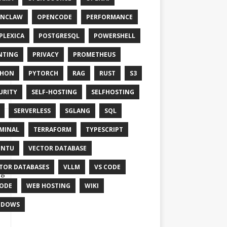
ENCLAW
OPENCODE
PERFORMANCE
PLEXICA
POSTGRESQL
POWERSHELL
NTING
PRIVACY
PROMETHEUS
THON
PYTORCH
RAG
RUST
S3
en
URITY
SELF-HOSTING
SELFHOSTING
SERVERLESS
SGLANG
SQL
MINAL
TERRAFORM
TYPESCRIPT
UNTU
VECTOR DATABASE
TOR DATABASES
VLLM
VS CODE
ng
ODE
WEB HOSTING
WIKI
NDOWS