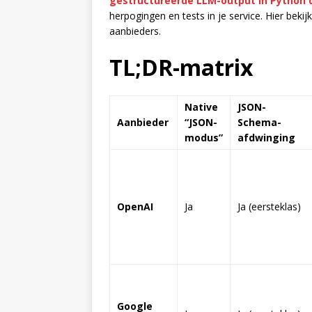
gestructureerde LLM-output in Python 
herpogingen en tests in je service. Hier beki
aanbieders.
TL;DR-matrix
Native
JSON-
Aanbieder
“JSON-
Schema
-
modus”
afdwinging
OpenAI
Ja
Ja (eersteklas)
Google