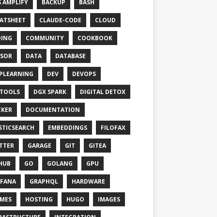
 AMPLIFY
BACKUP
BASH
ATSHEET
CLAUDE-CODE
CLOUD
ING
COMMUNITY
COOKBOOK
SOR
DATA
DATABASE
PLEARNING
DEV
DEVOPS
TOOLS
DGX SPARK
DIGITAL DETOX
KER
DOCUMENTATION
STICSEARCH
EMBEDDINGS
FILOFAX
TTER
GARAGE
GIT
GITEA
HUB
GO
GOLANG
GPU
FANA
GRAPHQL
HARDWARE
MES
HOSTING
HUGO
IMAGES