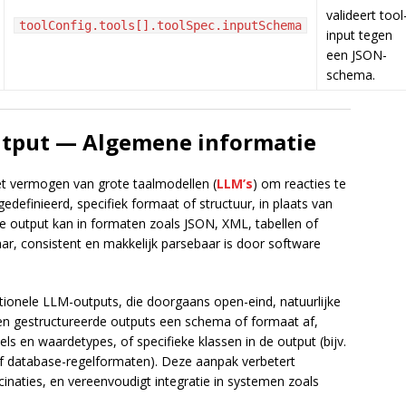
valideert tool
toolConfig.tools[].toolSpec.inputSchema
input tegen
een JSON-
schema.
utput — Algemene informatie
et vermogen van grote taalmodellen (
LLM’s
) om reacties te
edefinieerd, specifiek formaat of structuur, in plaats van
de output kan in formaten zoals JSON, XML, tabellen of
r, consistent en makkelijk parsebaar is door software
itionele LLM-outputs, die doorgaans open-eind, natuurlijke
gen gestructureerde outputs een schema of formaat af,
ls en waardetypes, of specifieke klassen in de output (bijv.
 database-regelformaten). Deze aanpak verbetert
inaties, en vereenvoudigt integratie in systemen zoals