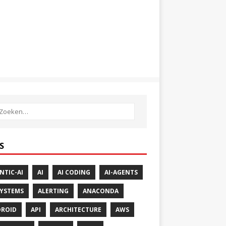
S
NTIC-AI
AI
AI CODING
AI-AGENTS
SYSTEMS
ALERTING
ANACONDA
ROID
API
ARCHITECTURE
AWS