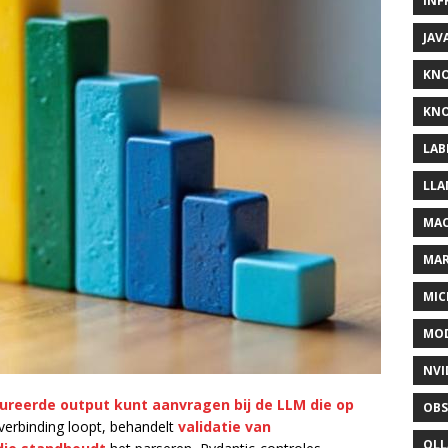
INF
JAV
KN
KNO
LAB
LLA
MAC
MA
MIC
MOD
NVI
ureerde output kunt aanvragen bij de LLM die op
OBS
verbinding loopt, behandelt
validatie van
OL