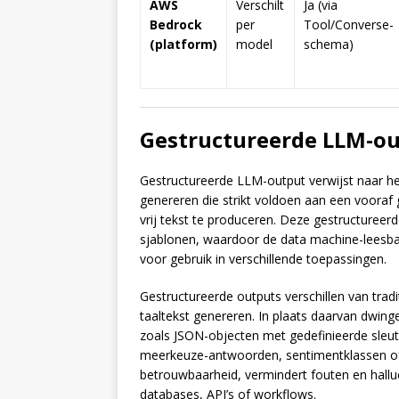
AWS
Verschilt
Ja (via
Bedrock
per
Tool/Converse-
(platform)
model
schema)
Gestructureerde LLM-o
Gestructureerde LLM-output verwijst naar h
genereren die strikt voldoen aan een vooraf g
vrij tekst te produceren. Deze gestructureer
sjablonen, waardoor de data machine-leesbaa
voor gebruik in verschillende toepassingen.
Gestructureerde outputs verschillen van trad
taaltekst genereren. In plaats daarvan dwin
zoals JSON-objecten met gedefinieerde sleute
meerkeuze-antwoorden, sentimentklassen of
betrouwbaarheid, vermindert fouten en halluc
databases, API’s of workflows.