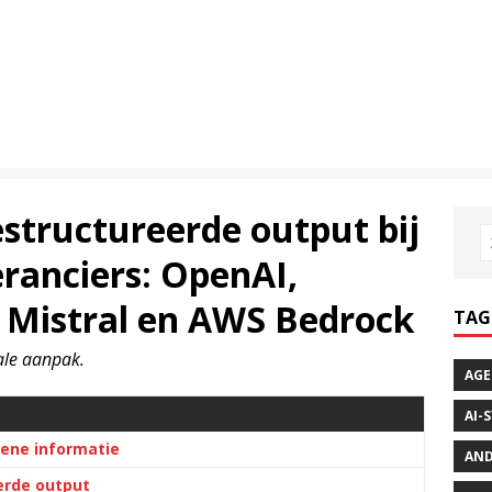
estructureerde output bij
ranciers: OpenAI,
, Mistral en AWS Bedrock
TAG
iale aanpak.
AGE
AI-
ene informatie
AND
erde output