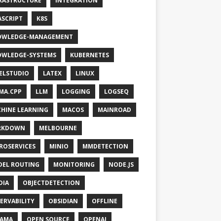
RASTRUCTURE
INTEGRATION
ASCRIPT
K8S
OWLEDGE-MANAGEMENT
WLEDGE-SYSTEMS
KUBERNETES
ELSTUDIO
LATEX
LINUX
MA.CPP
LLM
LOGGING
LOGSEQ
HINE LEARNING
MACOS
MAINROAD
RKDOWN
MELBOURNE
ROSERVICES
MINIO
MMDETECTION
EL ROUTING
MONITORING
NODE.JS
DIA
OBJECTDETECTION
ERVABILITY
OBSIDIAN
OFFLINE
LAMA
OPEN SOURCE
OPENAI