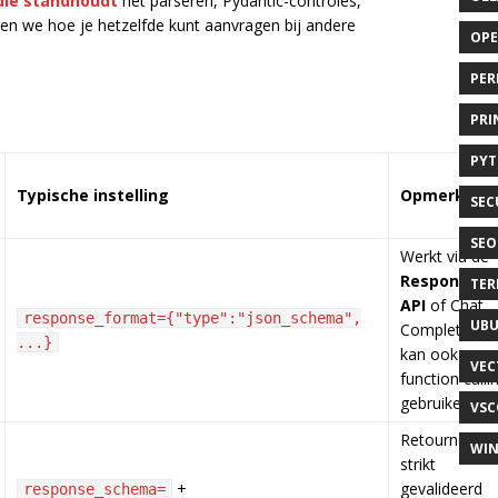
die standhoudt
het parseren, Pydantic-controles,
jken we hoe je hetzelfde kunt aanvragen bij andere
OP
PER
PRI
PY
Typische instelling
Opmerking
SEC
SEO
Werkt via de
Responses
TER
API
of Chat
response_format={"type":"json_schema",
UB
Completions;
...}
kan ook
VEC
function calli
gebruiken.
VSC
Retourneert
WI
strikt
+
gevalideerd
response_schema=