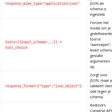
JSON als
response_mime_type="application/json"
schema is
ingesteld.
Forceer het
model om je
gedefinieerde
tool te
+
tools=[{input_schema=...}]
“aanroepen”;
tool_choice
levert schem
gestalte
argumenten
op.
Zorgt voor
JSON, maar j
valideert clien
response_format={"type":"json_object"}
side tegen je
schema.
Bedrock’s
Converse API