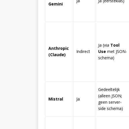
Ja
Ja (eersteklas)
Gemini
Ja (via
Tool
Anthropic
Indirect
Use
met JSON-
(Claude)
schema)
Gedeeltelijk
(alleen JSON;
Mistral
Ja
geen server-
side schema)