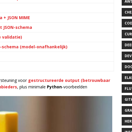
AWS
CHE
a + JSON MIME
COD
et JSON-schema
CUR
 validatie)
DEE
l-schema (model-onafhankelijk)
DEV
DOC
ELA
ersteuning voor
gestructureerde output
(betrouwbaar
nbieders
, plus minimale
Python
-voorbeelden
FLU
GIT
GRA
HER