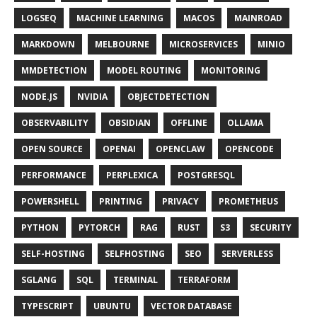
LOGSEQ
MACHINE LEARNING
MACOS
MAINROAD
MARKDOWN
MELBOURNE
MICROSERVICES
MINIO
MMDETECTION
MODEL ROUTING
MONITORING
NODE.JS
NVIDIA
OBJECTDETECTION
OBSERVABILITY
OBSIDIAN
OFFLINE
OLLAMA
OPEN SOURCE
OPENAI
OPENCLAW
OPENCODE
PERFORMANCE
PERPLEXICA
POSTGRESQL
POWERSHELL
PRINTING
PRIVACY
PROMETHEUS
PYTHON
PYTORCH
RAG
RUST
S3
SECURITY
SELF-HOSTING
SELFHOSTING
SEO
SERVERLESS
SGLANG
SQL
TERMINAL
TERRAFORM
TYPESCRIPT
UBUNTU
VECTOR DATABASE