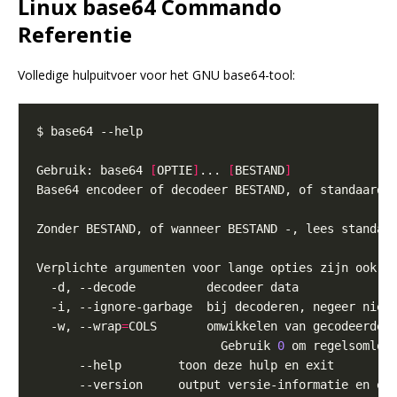
Linux base64 Commando
Referentie
Volledige hulpuitvoer voor het GNU base64-tool:
Gebruik: base64 
[
OPTIE
]
... 
[
BESTAND
]
  -w, --wrap
=
COLS       omwikkelen van gecodeerde 
                          Gebruik 
0