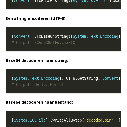
[
Convert
]::ToBase64String([
System.IO.File
]::ReadAl
Een string encoderen (UTF-8):
[
Convert
]::ToBase64String([
System.Text.Encoding
]::
# Output: SGVsbG8sIFdvcmxkIQ==
Base64 decoderen naar string:
[
System.Text.Encoding
]::UTF8.GetString([
Convert
]::
# Output: Hello, World!
Base64 decoderen naar bestand:
[
System.IO.File
]::WriteAllBytes(
"decoded.bin"
, [
Co