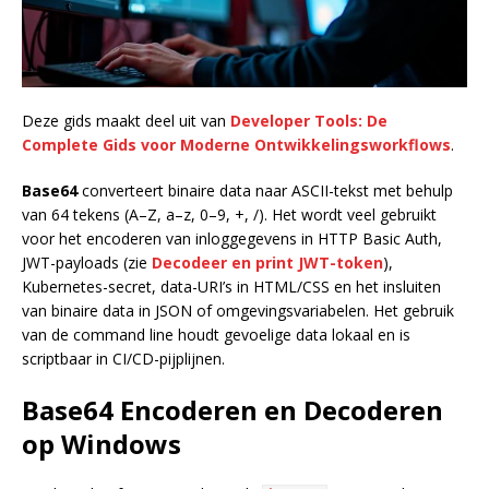
Deze gids maakt deel uit van
Developer Tools: De
Complete Gids voor Moderne Ontwikkelingsworkflows
.
Base64
converteert binaire data naar ASCII-tekst met behulp
van 64 tekens (A–Z, a–z, 0–9, +, /). Het wordt veel gebruikt
voor het encoderen van inloggegevens in HTTP Basic Auth,
JWT-payloads (zie
Decodeer en print JWT-token
),
Kubernetes-secret, data-URI’s in HTML/CSS en het insluiten
van binaire data in JSON of omgevingsvariabelen. Het gebruik
van de command line houdt gevoelige data lokaal en is
scriptbaar in CI/CD-pijplijnen.
Base64 Encoderen en Decoderen
op Windows