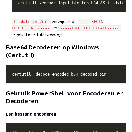
certutil -encode input.bin tmp.b64 && findstr /v
verwijdert de
findstr /v /c:-
-----BEGIN
en
CERTIFICATE-----
-----END CERTIFICATE-----
regels die certutil toevoegt.
Base64 Decoderen op Windows
(Certutil)
Gebruik PowerShell voor Encoderen en
Decoderen
Een bestand encoderen: