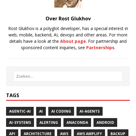
Over Rost Glukhov
Rost Glukhov is a polyglot developer, has a special interest in
web, mobile, backend, AI, devops and other areas. For more
details have a look at the
About page
. For partnership and
sponsored content inquiries, see
Partnerships
.
TAGS
AGENTIC-AI
AI
AI CODING
AI-AGENTS
AI-SYSTEMS
ALERTING
ANACONDA
ANDROID
API
ARCHITECTURE
AWS
AWS AMPLIFY
BACKUP