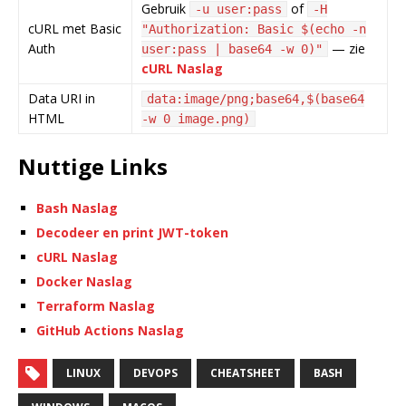
Gebruik
of
-u user:pass
-H
cURL met Basic
"Authorization: Basic $(echo -n
Auth
— zie
user:pass | base64 -w 0)"
cURL Naslag
Data URI in
data:image/png;base64,$(base64
HTML
-w 0 image.png)
Nuttige Links
Bash Naslag
Decodeer en print JWT-token
cURL Naslag
Docker Naslag
Terraform Naslag
GitHub Actions Naslag
LINUX
DEVOPS
CHEATSHEET
BASH