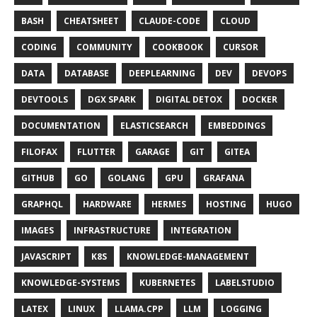
BASH
CHEATSHEET
CLAUDE-CODE
CLOUD
CODING
COMMUNITY
COOKBOOK
CURSOR
DATA
DATABASE
DEEPLEARNING
DEV
DEVOPS
DEVTOOLS
DGX SPARK
DIGITAL DETOX
DOCKER
DOCUMENTATION
ELASTICSEARCH
EMBEDDINGS
FILOFAX
FLUTTER
GARAGE
GIT
GITEA
GITHUB
GO
GOLANG
GPU
GRAFANA
GRAPHQL
HARDWARE
HERMES
HOSTING
HUGO
IMAGES
INFRASTRUCTURE
INTEGRATION
JAVASCRIPT
K8S
KNOWLEDGE-MANAGEMENT
KNOWLEDGE-SYSTEMS
KUBERNETES
LABELSTUDIO
LATEX
LINUX
LLAMA.CPP
LLM
LOGGING