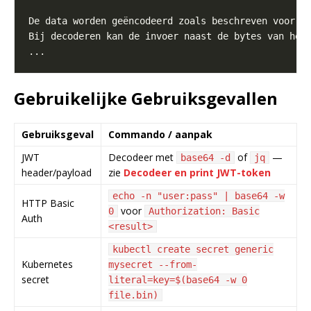
Gebruikelijke Gebruiksgevallen
Gebruiksgeval
Commando / aanpak
JWT
Decodeer met
of
—
base64 -d
jq
header/payload
zie
Decodeer en print JWT-token
echo -n "user:pass" | base64 -w
HTTP Basic
voor
0
Authorization: Basic
Auth
<result>
kubectl create secret generic
Kubernetes
mysecret --from-
secret
literal=key=$(base64 -w 0
file.bin)