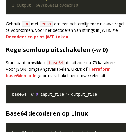
# Output: SGVsbG8sIFdvcmxkIQ==
Gebruik
met
om een achterblijpende nieuwe regel
-n
echo
te voorkomen. Voor het decoderen van strings in JWTs, zie
Decodeer en print JWT-token
.
Regelsomloop uitschakelen (-w 0)
Standaard omwikkelt
de uitvoer na 76 karakters.
base64
Voor JSON, omgevingsvariabelen, URL’s of
Terraform
base64encode
-gebruik, schakel het omwikkelen uit:
base64 -w 
0
Base64 decoderen op Linux