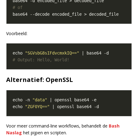
# of
Voorbeeld:
echo 
"SGVsbG8sIFdvcmxkIQ=="
# Output: Hello, World!
Alternatief: OpenSSL
echo -n 
"data"
echo 
"ZGF0YQ=="
Voor meer command-line workflows, behandelt de
Bash
Naslag
het pijpen en scripten.