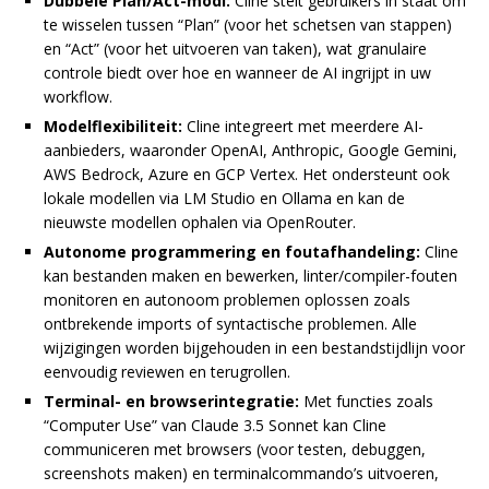
Dubbele Plan/Act-modi:
Cline stelt gebruikers in staat om
te wisselen tussen “Plan” (voor het schetsen van stappen)
en “Act” (voor het uitvoeren van taken), wat granulaire
controle biedt over hoe en wanneer de AI ingrijpt in uw
workflow.
Modelflexibiliteit:
Cline integreert met meerdere AI-
aanbieders, waaronder OpenAI, Anthropic, Google Gemini,
AWS Bedrock, Azure en GCP Vertex. Het ondersteunt ook
lokale modellen via LM Studio en Ollama en kan de
nieuwste modellen ophalen via OpenRouter.
Autonome programmering en foutafhandeling:
Cline
kan bestanden maken en bewerken, linter/compiler-fouten
monitoren en autonoom problemen oplossen zoals
ontbrekende imports of syntactische problemen. Alle
wijzigingen worden bijgehouden in een bestandstijdlijn voor
eenvoudig reviewen en terugrollen.
Terminal- en browserintegratie:
Met functies zoals
“Computer Use” van Claude 3.5 Sonnet kan Cline
communiceren met browsers (voor testen, debuggen,
screenshots maken) en terminalcommando’s uitvoeren,