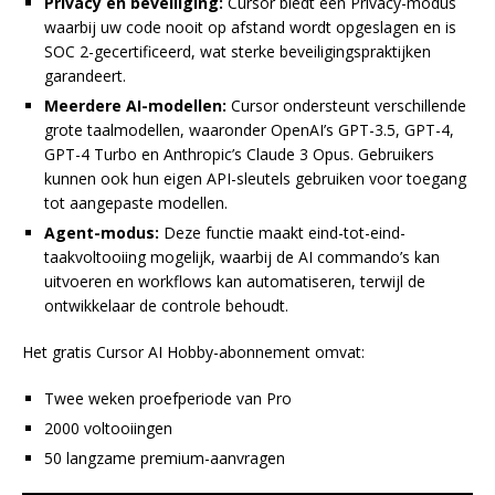
Privacy en beveiliging:
Cursor biedt een Privacy-modus
waarbij uw code nooit op afstand wordt opgeslagen en is
SOC 2-gecertificeerd, wat sterke beveiligingspraktijken
garandeert.
Meerdere AI-modellen:
Cursor ondersteunt verschillende
grote taalmodellen, waaronder OpenAI’s GPT-3.5, GPT-4,
GPT-4 Turbo en Anthropic’s Claude 3 Opus. Gebruikers
kunnen ook hun eigen API-sleutels gebruiken voor toegang
tot aangepaste modellen.
Agent-modus:
Deze functie maakt eind-tot-eind-
taakvoltooiing mogelijk, waarbij de AI commando’s kan
uitvoeren en workflows kan automatiseren, terwijl de
ontwikkelaar de controle behoudt.
Het gratis Cursor AI Hobby-abonnement omvat:
Twee weken proefperiode van Pro
2000 voltooiingen
50 langzame premium-aanvragen