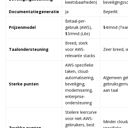
kwetsbaarheden)
beveiligingss
Documentatiegeneratie
Ja
Beperkt
Betaal-per-
Prijzenmodel
gebruik (AWS),
$4/mnd (Tea
$3/mnd (Lite)
Breed, sterk
Taalondersteuning
voor AWS-
Zeer breed, i
relevante stacks
AWS-specifieke
taken, cloud-
automatisering,
Algemeen geb
Sterke punten
beveiliging,
gebruiksgema
modernisering,
aan taal
enterprise-
ondersteuning
Steilere leercurve
voor niet-AWS-
Minder cloud
gebruikers, best
Zwakke punten
specifieke