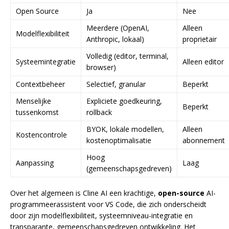
Open Source
Ja
Nee
Meerdere (OpenAI,
Alleen
Modelflexibiliteit
Anthropic, lokaal)
proprietair
Volledig (editor, terminal,
Systeemintegratie
Alleen editor
browser)
Contextbeheer
Selectief, granular
Beperkt
Menselijke
Expliciete goedkeuring,
Beperkt
tussenkomst
rollback
BYOK, lokale modellen,
Alleen
Kostencontrole
kostenoptimalisatie
abonnement
Hoog
Aanpassing
Laag
(gemeenschapsgedreven)
Over het algemeen is Cline AI een krachtige,
open-source
AI-
programmeerassistent voor VS Code, die zich onderscheidt
door zijn modelflexibiliteit, systeemniveau-integratie en
transparante, gemeenschapsgedreven ontwikkeling. Het