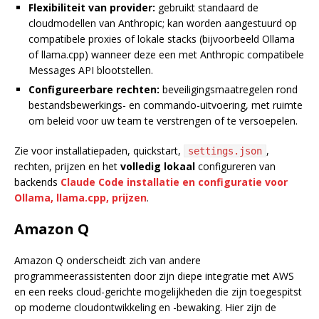
Flexibiliteit van provider:
gebruikt standaard de
cloudmodellen van Anthropic; kan worden aangestuurd op
compatibele proxies of lokale stacks (bijvoorbeeld Ollama
of llama.cpp) wanneer deze een met Anthropic compatibele
Messages API blootstellen.
Configureerbare rechten:
beveiligingsmaatregelen rond
bestandsbewerkings- en commando-uitvoering, met ruimte
om beleid voor uw team te verstrengen of te versoepelen.
Zie voor installatiepaden, quickstart,
,
settings.json
rechten, prijzen en het
volledig lokaal
configureren van
backends
Claude Code installatie en configuratie voor
Ollama, llama.cpp, prijzen
.
Amazon Q
Amazon Q onderscheidt zich van andere
programmeerassistenten door zijn diepe integratie met AWS
en een reeks cloud-gerichte mogelijkheden die zijn toegespitst
op moderne cloudontwikkeling en -bewaking. Hier zijn de