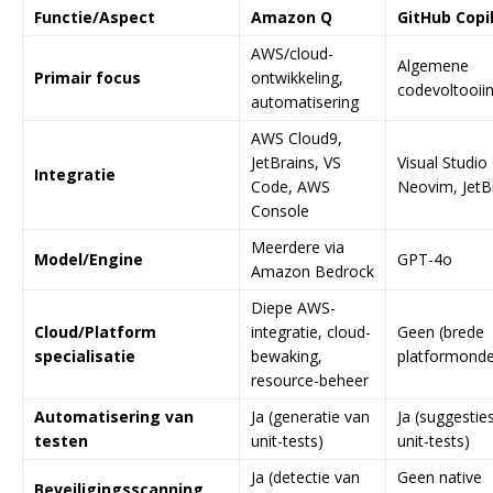
Functie/Aspect
Amazon Q
GitHub Copi
AWS/cloud-
Algemene
Primair focus
ontwikkeling,
codevoltooii
automatisering
AWS Cloud9,
JetBrains, VS
Visual Studio
Integratie
Code, AWS
Neovim, JetB
Console
Meerdere via
Model/Engine
GPT-4o
Amazon Bedrock
Diepe AWS-
Cloud/Platform
integratie, cloud-
Geen (brede
specialisatie
bewaking,
platformonde
resource-beheer
Automatisering van
Ja (generatie van
Ja (suggestie
testen
unit-tests)
unit-tests)
Ja (detectie van
Geen native
Beveiligingsscanning