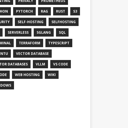
NTING
PRIVACY
PROMETHEUS
THON
PYTORCH
RAG
RUST
S3
URITY
SELF-HOSTING
SELFHOSTING
SERVERLESS
SGLANG
SQL
MINAL
TERRAFORM
TYPESCRIPT
UNTU
VECTOR DATABASE
TOR DATABASES
VLLM
VS CODE
ODE
WEB HOSTING
WIKI
NDOWS