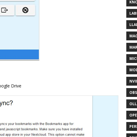
KNO
LAB
LLA
MAC
MA
MIC
MOD
NVI
oogle Drive
OBS
OL
OP
PER