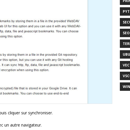
PRI
PY
SEC
SEO
TER
UB
VEC
VSC
WI
puis cliquer sur synchroniser.
c un autre navigateur.