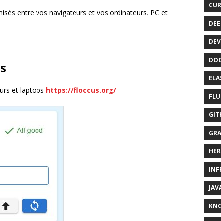
CUR
onisés entre vos navigateurs et vos ordinateurs, PC et
DEE
DEV
DOC
us
ELA
eurs et laptops
https://floccus.org/
FLU
GIT
GRA
HER
INF
JAV
KN