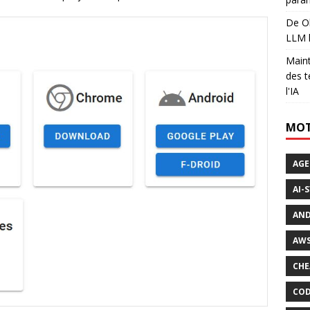
De Ol
LLM l
Maint
des t
l'IA
MOT
AGE
AI-
AND
AWS
CHE
COD