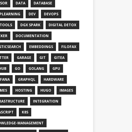
SOR
DATA
DATABASE
PLEARNING
DEV
DEVOPS
TOOLS
DGX SPARK
DIGITAL DETOX
KER
DOCUMENTATION
STICSEARCH
EMBEDDINGS
FILOFAX
TTER
GARAGE
GIT
GITEA
HUB
GO
GOLANG
GPU
FANA
GRAPHQL
HARDWARE
MES
HOSTING
HUGO
IMAGES
RASTRUCTURE
INTEGRATION
ASCRIPT
K8S
OWLEDGE-MANAGEMENT