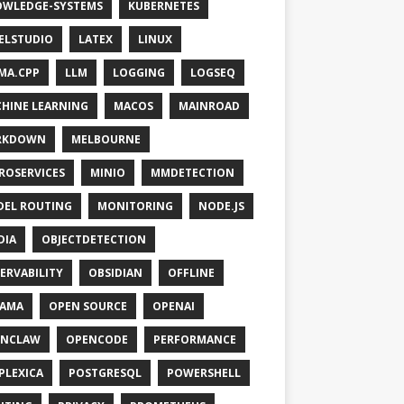
WLEDGE-SYSTEMS
KUBERNETES
ELSTUDIO
LATEX
LINUX
MA.CPP
LLM
LOGGING
LOGSEQ
HINE LEARNING
MACOS
MAINROAD
RKDOWN
MELBOURNE
ROSERVICES
MINIO
MMDETECTION
EL ROUTING
MONITORING
NODE.JS
DIA
OBJECTDETECTION
ERVABILITY
OBSIDIAN
OFFLINE
LAMA
OPEN SOURCE
OPENAI
ENCLAW
OPENCODE
PERFORMANCE
PLEXICA
POSTGRESQL
POWERSHELL