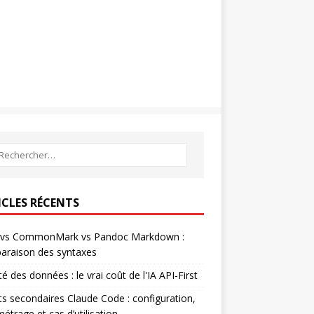
ICLES RÉCENTS
vs CommonMark vs Pandoc Markdown :
araison des syntaxes
té des données : le vrai coût de l'IA API-First
s secondaires Claude Code : configuration,
étrage et cas d’utilisation