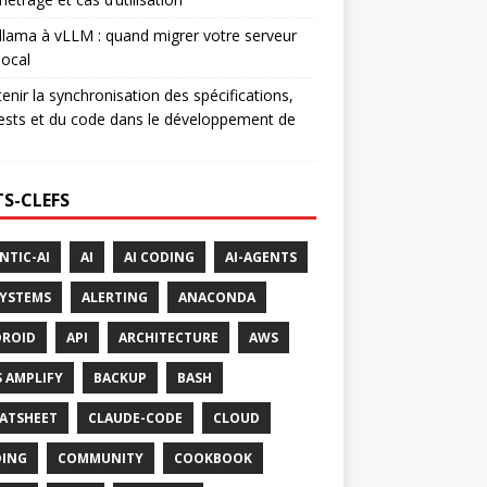
lama à vLLM : quand migrer votre serveur
ocal
enir la synchronisation des spécifications,
ests et du code dans le développement de
S-CLEFS
NTIC-AI
AI
AI CODING
AI-AGENTS
SYSTEMS
ALERTING
ANACONDA
ROID
API
ARCHITECTURE
AWS
 AMPLIFY
BACKUP
BASH
ATSHEET
CLAUDE-CODE
CLOUD
ING
COMMUNITY
COOKBOOK