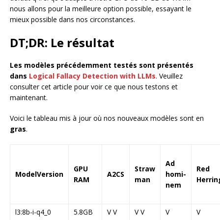
nous allons pour la meilleure option possible, essayant le
mieux possible dans nos circonstances.
DT;DR: Le résultat
Les modèles précédemment testés sont présentés
dans
Logical Fallacy Detection with LLMs
. Veuillez
consulter cet article pour voir ce que nous testons et
maintenant.
Voici le tableau mis à jour où nos nouveaux modèles sont en
gras
.
Ad
GPU
Straw
Red
ModelVersion
A2CS
homi-
RAM
man
Herrin
nem
l3:8b-i-q4_0
5.8GB
V V
V V
V
V