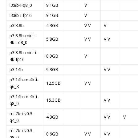
l3:8b-i-q8_0
9.1GB
V
l3:8b-i-fp16
9.1GB
V
p3:3.8b
4.3GB
V V
V
p3:3.8b-mini-
5.8GB
V V
V V
4k-i-q8_0
p3:3.8b-mini-i-
8.9GB
V
4k-fp16
p3:14b
9.3GB
V V
p3:14b-m-4k-i-
12.5GB
V V
q6_K
p3:14b-m-4k-i-
15.3GB
V V
q8_0
mi:7b-i-v0.3-
4.3GB
V V
V
q4_0
mi:7b-i-v0.3-
8.6GB
V V
V V
q8_0