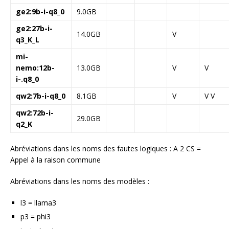
ge2:9b-i-q8_0
9.0GB
ge2:27b-i-
14.0GB
V
q3_K_L
mi-
nemo:12b-
13.0GB
V
V
i-.q8_0
qw2:7b-i-q8_0
8.1GB
V
V V
qw2:72b-i-
29.0GB
q2_K
Abréviations dans les noms des fautes logiques : A 2 CS =
Appel à la raison commune
Abréviations dans les noms des modèles :
l3 = llama3
p3 = phi3