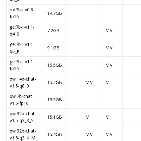
mi:7b-i-v0.3-
14.7GB
fp16
ge:7b-i-v1.1-
7.2GB
V V
q4_0
ge:7b-i-v1.1-
9.1GB
V V
q6_K
ge:7b-i-v1.1-
15.5GB
V V
fp16
qw:14b-chat-
15.2GB
V V
V
v1.5-q8_0
qw:7b-chat-
15.5GB
v1.5-fp16
qw:32b-chat-
15.1GB
V
V
v1.5-q3_K_S
qw:32b-chat-
15.4GB
V V
V V
v1.5-q3_K_M