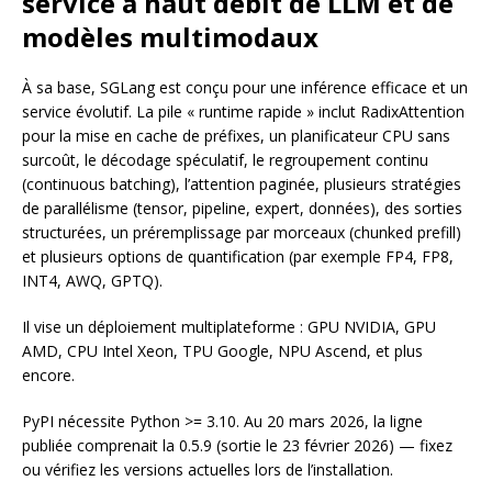
service à haut débit de LLM et de
modèles multimodaux
À sa base, SGLang est conçu pour une inférence efficace et un
service évolutif. La pile « runtime rapide » inclut RadixAttention
pour la mise en cache de préfixes, un planificateur CPU sans
surcoût, le décodage spéculatif, le regroupement continu
(continuous batching), l’attention paginée, plusieurs stratégies
de parallélisme (tensor, pipeline, expert, données), des sorties
structurées, un préremplissage par morceaux (chunked prefill)
et plusieurs options de quantification (par exemple FP4, FP8,
INT4, AWQ, GPTQ).
Il vise un déploiement multiplateforme : GPU NVIDIA, GPU
AMD, CPU Intel Xeon, TPU Google, NPU Ascend, et plus
encore.
PyPI nécessite Python >= 3.10. Au 20 mars 2026, la ligne
publiée comprenait la 0.5.9 (sortie le 23 février 2026) — fixez
ou vérifiez les versions actuelles lors de l’installation.