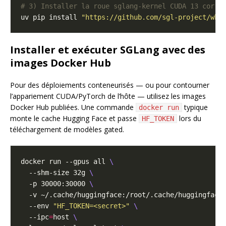
# 3) Installer la roue sglang-kernel CUDA 13 corre
uv pip install 
"https://github.com/sgl-project/whl
Installer et exécuter SGLang avec des
images Docker Hub
Pour des déploiements conteneurisés — ou pour contourner
l’appariement CUDA/PyTorch de l’hôte — utilisez les images
Docker Hub publiées. Une commande
typique
docker run
monte le cache Hugging Face et passe
lors du
HF_TOKEN
téléchargement de modèles gated.
docker run --gpus all 
  --shm-size 32g 
  -p 30000:30000 
  -v ~/.cache/huggingface:/root/.cache/huggingface
  --env 
"HF_TOKEN=<secret>"
  --ipc
=
host 