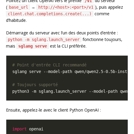
Pointez un client OpenAI vers le préfixe
du serveur
/v1
(
→
), puis appelez
base_url
http://<host>:<port>/v1
comme
client.chat.completions.create(...)
d’habitude.
Démarrage du serveur avec l’un des deux points d’entrée :
fonctionne toujours,
python -m sglang.launch_server
mais
est la CLI préférée.
sglang serve
# Point d'entrée CLI recommandé
sglang serve --model-path qwen/qwen2.5-0.5b-instru
# Toujours supporté
python3 -m sglang.launch_server --model-path qwen/
Ensuite, appelez-le avec le client Python OpenAI :
import