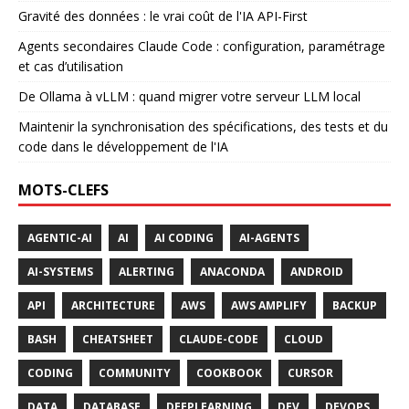
Gravité des données : le vrai coût de l'IA API-First
Agents secondaires Claude Code : configuration, paramétrage
et cas d’utilisation
De Ollama à vLLM : quand migrer votre serveur LLM local
Maintenir la synchronisation des spécifications, des tests et du
code dans le développement de l'IA
MOTS-CLEFS
AGENTIC-AI
AI
AI CODING
AI-AGENTS
AI-SYSTEMS
ALERTING
ANACONDA
ANDROID
API
ARCHITECTURE
AWS
AWS AMPLIFY
BACKUP
BASH
CHEATSHEET
CLAUDE-CODE
CLOUD
CODING
COMMUNITY
COOKBOOK
CURSOR
DATA
DATABASE
DEEPLEARNING
DEV
DEVOPS