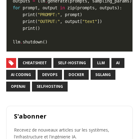
outputs 
=
 llm
.
for
 prompt, output 
in
    print(
"PROMPT:"
    print(
"OUTPUT:"
, output[
"text"
llm
.
CHEATSHEET
SELF-HOSTING
LLM
AI
AI CODING
DEVOPS
DOCKER
SGLANG
OPENAI
SELFHOSTING
S'abonner
Recevez de nouveaux articles sur les systèmes,
l'infrastructure et l'ingénierie IA.