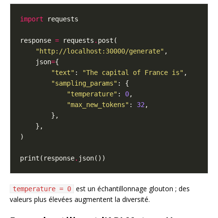
import
response 
=
 requests
.
"http://localhost:30000/generate"
    json
=
"text"
: 
"The capital of France is"
"sampling_params"
"temperature"
: 
0
"max_new_tokens"
: 
32
print(response
.
est un échantillonnage glouton ; des
temperature = 0
valeurs plus élevées augmentent la diversité.