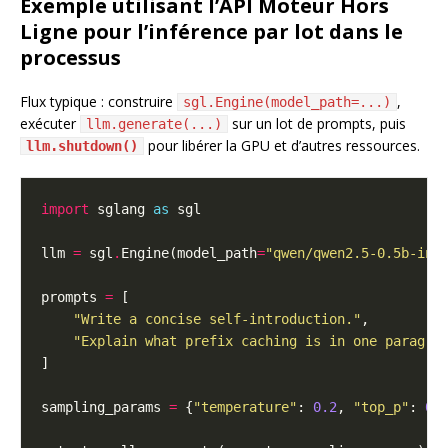
Exemple utilisant l’API Moteur Hors
Ligne pour l’inférence par lot dans le
processus
Flux typique : construire
,
sgl.Engine(model_path=...)
exécuter
sur un lot de prompts, puis
llm.generate(...)
pour libérer la GPU et d’autres ressources.
llm.shutdown()
import
 sglang 
as
llm 
=
 sgl
.
Engine(model_path
=
"qwen/qwen2.5-0.5b-ins
prompts 
=
"Write a concise self-introduction."
"Explain what prefix caching is in one paragra
sampling_params 
=
 {
"temperature"
: 
0.2
, 
"top_p"
: 
0.