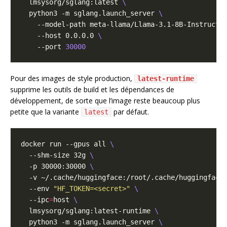
  lmsysorg/sglang:latest 
  python3 -m sglang.launch_server 
    --model-path meta-llama/Llama-3.1-8B-Instruct 
    --host 0.0.0.0 
    --port 
30000
Pour des images de style production,
latest-runtime
supprime les outils de build et les dépendances de
développement, de sorte que l’image reste beaucoup plus
petite que la variante
par défaut.
latest
docker run --gpus all 
  --shm-size 32g 
  -p 30000:30000 
  -v ~/.cache/huggingface:/root/.cache/huggingface
  --env 
"HF_TOKEN=<secret>"
  --ipc
=
host 
  lmsysorg/sglang:latest-runtime 
  python3 -m sglang.launch_server 