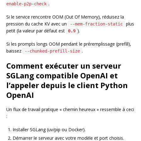
.
enable-p2p-check
Si le service rencontre OOM (Out Of Memory), réduisez la
pression du cache KV avec un
plus
--mem-fraction-static
petit (la valeur par défaut est
).
0.9
Si les prompts longs OOM pendant le préremplissage (prefill),
baissez
.
--chunked-prefill-size
Comment exécuter un serveur
SGLang compatible OpenAI et
l’appeler depuis le client Python
OpenAI
Un flux de travail pratique « chemin heureux » ressemble à ceci
:
Installer SGLang (uv/pip ou Docker).
Démarrer le serveur avec votre modèle et port choisis.