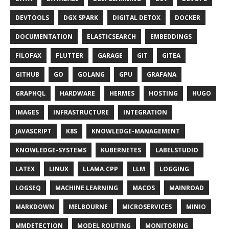
DEVTOOLS
DGX SPARK
DIGITAL DETOX
DOCKER
DOCUMENTATION
ELASTICSEARCH
EMBEDDINGS
FILOFAX
FLUTTER
GARAGE
GIT
GITEA
GITHUB
GO
GOLANG
GPU
GRAFANA
GRAPHQL
HARDWARE
HERMES
HOSTING
HUGO
IMAGES
INFRASTRUCTURE
INTEGRATION
JAVASCRIPT
K8S
KNOWLEDGE-MANAGEMENT
KNOWLEDGE-SYSTEMS
KUBERNETES
LABELSTUDIO
LATEX
LINUX
LLAMA.CPP
LLM
LOGGING
LOGSEQ
MACHINE LEARNING
MACOS
MAINROAD
MARKDOWN
MELBOURNE
MICROSERVICES
MINIO
MMDETECTION
MODEL ROUTING
MONITORING