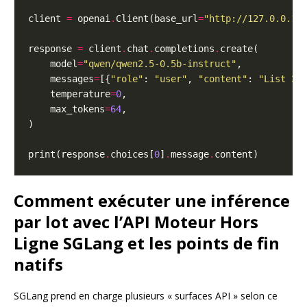
client 
=
 openai
.
Client(base_url
=
"http://127.0.0.1:
response 
=
 client
.
chat
.
completions
.
    model
=
"qwen/qwen2.5-0.5b-instruct"
    messages
=
[{
"role"
: 
"user"
, 
"content"
: 
"List 3 
    temperature
=
0
    max_tokens
=
64
print(response
.
choices[
0
]
.
message
.
Comment exécuter une inférence
par lot avec l’API Moteur Hors
Ligne SGLang et les points de fin
natifs
SGLang prend en charge plusieurs « surfaces API » selon ce