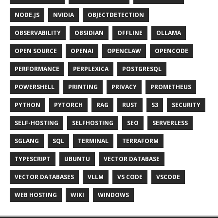
NODE.JS
NVIDIA
OBJECTDETECTION
OBSERVABILITY
OBSIDIAN
OFFLINE
OLLAMA
OPEN SOURCE
OPENAI
OPENCLAW
OPENCODE
PERFORMANCE
PERPLEXICA
POSTGRESQL
POWERSHELL
PRINTING
PRIVACY
PROMETHEUS
PYTHON
PYTORCH
RAG
RUST
S3
SECURITY
SELF-HOSTING
SELFHOSTING
SEO
SERVERLESS
SGLANG
SQL
TERMINAL
TERRAFORM
TYPESCRIPT
UBUNTU
VECTOR DATABASE
VECTOR DATABASES
VLLM
VS CODE
VSCODE
WEB HOSTING
WIKI
WINDOWS