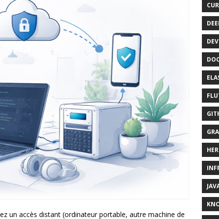
CUR
DEE
DEV
DOC
ELA
FLU
GIT
GRA
HER
INF
JAV
KN
ez un accès distant (ordinateur portable, autre machine de