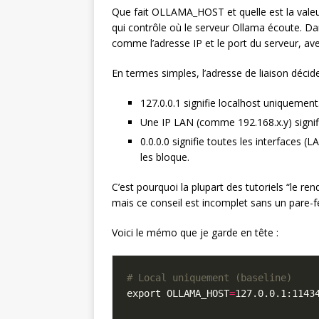
Que fait OLLAMA_HOST et quelle est la valeu
qui contrôle où le serveur Ollama écoute. D
comme l’adresse IP et le port du serveur, ave
En termes simples, l’adresse de liaison déc
127.0.0.1 signifie localhost uniquement
Une IP LAN (comme 192.168.x.y) signifi
0.0.0.0 signifie toutes les interfaces 
les bloque.
C’est pourquoi la plupart des tutoriels “le re
mais ce conseil est incomplet sans un pare-f
Voici le mémo que je garde en tête :
# Local uniquement (baseline)
export OLLAMA_HOST
=