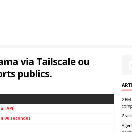
ama via Tailscale ou
rts publics.
ART
GFM 
comp
à l’API
Gravi
n 90 secondes
Agent
param