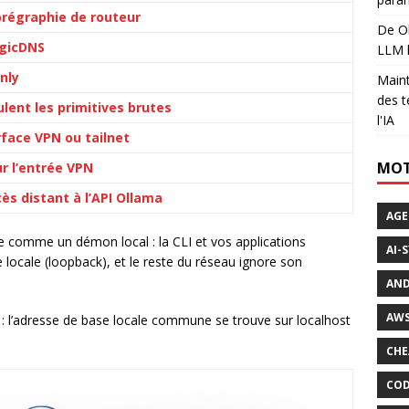
orégraphie de routeur
De Ol
agicDNS
LLM l
nly
Maint
des t
lent les primitives brutes
l'IA
rface VPN ou tailnet
MOT
r l’entrée VPN
cès distant à l’API Ollama
AGE
ite comme un démon local : la CLI et vos applications
AI-
cale (loopback), et le reste du réseau ignore son
AND
AWS
 : l’adresse de base locale commune se trouve sur localhost
CHE
COD