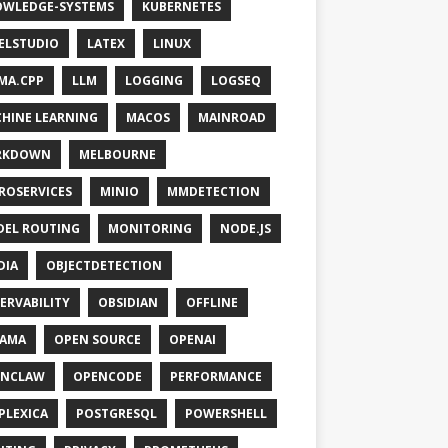
WLEDGE-SYSTEMS
KUBERNETES
ELSTUDIO
LATEX
LINUX
MA.CPP
LLM
LOGGING
LOGSEQ
HINE LEARNING
MACOS
MAINROAD
RKDOWN
MELBOURNE
ROSERVICES
MINIO
MMDETECTION
EL ROUTING
MONITORING
NODE.JS
DIA
OBJECTDETECTION
ERVABILITY
OBSIDIAN
OFFLINE
LAMA
OPEN SOURCE
OPENAI
ENCLAW
OPENCODE
PERFORMANCE
PLEXICA
POSTGRESQL
POWERSHELL