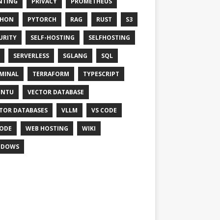
NTING
PRIVACY
PROMETHEUS
THON
PYTORCH
RAG
RUST
S3
URITY
SELF-HOSTING
SELFHOSTING
SERVERLESS
SGLANG
SQL
MINAL
TERRAFORM
TYPESCRIPT
UNTU
VECTOR DATABASE
TOR DATABASES
VLLM
VS CODE
ODE
WEB HOSTING
WIKI
NDOWS