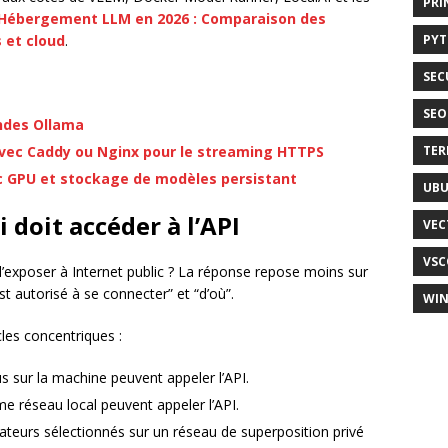
PRI
Hébergement LLM en 2026 : Comparaison des
PY
 et cloud
.
SEC
SEO
ndes Ollama
TER
avec Caddy ou Nginx pour le streaming HTTPS
 GPU et stockage de modèles persistant
UB
doit accéder à l’API
VEC
VSC
exposer à Internet public ? La réponse repose moins sur
est autorisé à se connecter” et “d’où”.
WI
les concentriques :
s sur la machine peuvent appeler l’API.
e réseau local peuvent appeler l’API.
sateurs sélectionnés sur un réseau de superposition privé