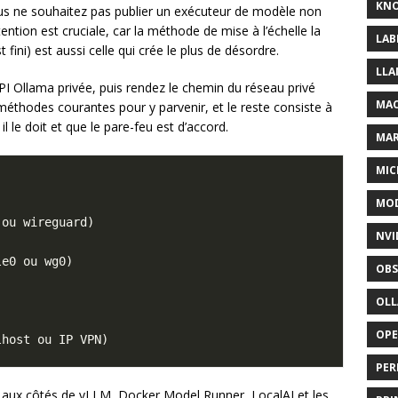
KNO
us ne souhaitez pas publier un exécuteur de modèle non
tention est cruciale, car la méthode de mise à l’échelle la
LAB
st fini) est aussi celle qui crée le plus de désordre.
LLA
PI Ollama privée, puis rendez le chemin du réseau privé
MAC
éthodes courantes pour y parvenir, et le reste consiste à
l le doit et que le pare-feu est d’accord.
MA
MIC
MOD
NVI
OBS
OL
OP
PER
aux côtés de vLLM, Docker Model Runner, LocalAI et les