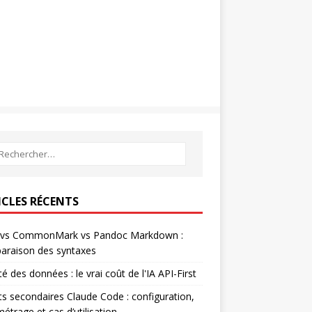
ICLES RÉCENTS
vs CommonMark vs Pandoc Markdown :
araison des syntaxes
té des données : le vrai coût de l'IA API-First
s secondaires Claude Code : configuration,
étrage et cas d’utilisation