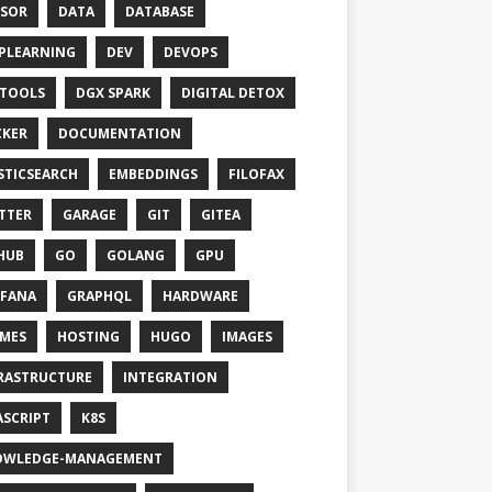
SOR
DATA
DATABASE
PLEARNING
DEV
DEVOPS
TOOLS
DGX SPARK
DIGITAL DETOX
KER
DOCUMENTATION
STICSEARCH
EMBEDDINGS
FILOFAX
TTER
GARAGE
GIT
GITEA
HUB
GO
GOLANG
GPU
FANA
GRAPHQL
HARDWARE
MES
HOSTING
HUGO
IMAGES
RASTRUCTURE
INTEGRATION
ASCRIPT
K8S
OWLEDGE-MANAGEMENT