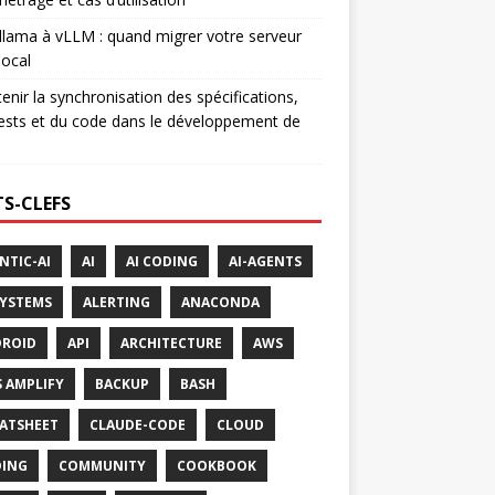
lama à vLLM : quand migrer votre serveur
ocal
enir la synchronisation des spécifications,
ests et du code dans le développement de
S-CLEFS
NTIC-AI
AI
AI CODING
AI-AGENTS
SYSTEMS
ALERTING
ANACONDA
ROID
API
ARCHITECTURE
AWS
 AMPLIFY
BACKUP
BASH
ATSHEET
CLAUDE-CODE
CLOUD
ING
COMMUNITY
COOKBOOK