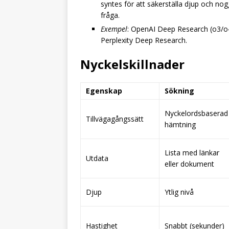
syntes för att säkerställa djup och no
fråga.
Exempel
: OpenAI Deep Research (o3/o
Perplexity Deep Research.
Nyckelskillnader
Egenskap
Sökning
Nyckelordsbaserad
Tillvägagångssätt
hämtning
Lista med länkar
Utdata
eller dokument
Djup
Ytlig nivå
Hastighet
Snabbt (sekunder)