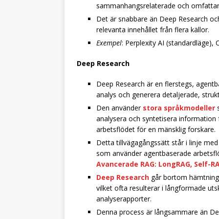
sammanhangsrelaterade och omfattand
Det är snabbare än Deep Research och ex
relevanta innehållet från flera källor.
Exempel
: Perplexity AI (standardläge),
Deep Research
Deep Research är en flerstegs, agentb
analys och generera detaljerade, struk
Den använder
stora språkmodeller
s
analysera och syntetisera information frå
arbetsflödet för en mänsklig forskare.
Detta tillvägagångssätt står i linje 
som använder agentbaserade arbetsfl
Avancerade RAG: LongRAG, Self-RA
Deep Research
går bortom hämtning —
vilket ofta resulterar i långformade uts
analyserapporter.
Denna process är långsammare än Deep