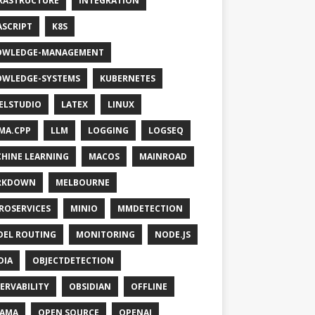
RASTRUCTURE
INTEGRATION
ASCRIPT
K8S
OWLEDGE-MANAGEMENT
WLEDGE-SYSTEMS
KUBERNETES
ELSTUDIO
LATEX
LINUX
MA.CPP
LLM
LOGGING
LOGSEQ
HINE LEARNING
MACOS
MAINROAD
RKDOWN
MELBOURNE
ROSERVICES
MINIO
MMDETECTION
EL ROUTING
MONITORING
NODE.JS
DIA
OBJECTDETECTION
ERVABILITY
OBSIDIAN
OFFLINE
LAMA
OPEN SOURCE
OPENAI