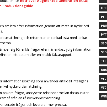
oduktion, se
Retrieval-Augmented Generation (RAG)
ch Produktionsguide
.
OP
PER
n att leta efter information genom att mata in nyckelord
PRI
s.
PY
ordsmatchning och returnerar en rankad lista med länkar
rmerna.
SEC
ämpar sig för enkla frågor eller när endast ytlig information
SEO
finition, ett datum eller en snabb faktarapport.
TER
UB
VEC
informationssökning som använder artificiell intelligens
 enkel nyckelordsmatchning.
VSC
 bakom frågor, analyserar relationer mellan datapunkter
WI
 framgå från en rå nyckelordsmatchning.
anserade frågor och levererar mer precisa,