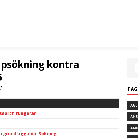
upsökning kontra
6
t?
TAG
AGE
search fungerar
AI-
AND
än grundläggande Sökning