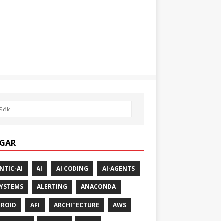
GAR
NTIC-AI
AI
AI CODING
AI-AGENTS
SYSTEMS
ALERTING
ANACONDA
ROID
API
ARCHITECTURE
AWS