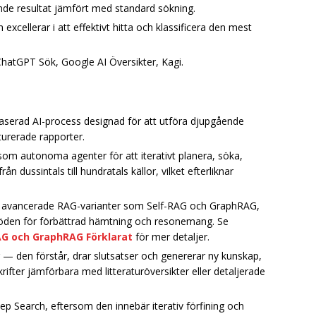
e resultat jämfört med standard sökning.
cellerar i att effektivt hitta och klassificera den mest
 ChatGPT Sök, Google AI Översikter, Kagi.
aserad AI-process designad för att utföra djupgående
turerade rapporter.
om autonoma agenter för att iterativt planera, söka,
n dussintals till hundratals källor, vilket efterliknar
med avancerade RAG-varianter som Self-RAG och GraphRAG,
öden för förbättrad hämtning och resonemang. Se
G och GraphRAG Förklarat
för mer detaljer.
 den förstår, drar slutsatser och genererar ny kunskap,
krifter jämförbara med litteraturöversikter eller detaljerade
 Search, eftersom den innebär iterativ förfining och