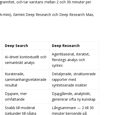
ggrannhet, och tar varstans mellan 2 och 30 minuter per
4-mini), Gemini Deep Research och Deep Research Max,
Deep Search
Deep Research
Agentbaserat, iterativt,
AI-drivet kontextuellt och
flerstegs analys och
semantiskt analys
syntes
Kuraterade,
Detaljerade, strukturerade
sammanhangsrelaterade
rapporter med
resultat
syntetiserade insikter
Djupare, mer
Djupgående, analytiskt,
omfattande
genererar ofta ny kunskap
Snabb till moderat
Långsammare — 2 till 30
(sekunder till några
minuter beroende på