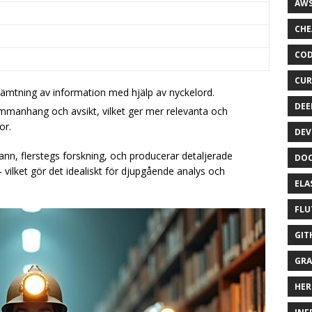
AWS
CHE
COD
CUR
hämtning av information med hjälp av nyckelord.
DEE
sammanhang och avsikt, vilket ger mer relevanta och
or.
DEV
ann, flerstegs forskning, och producerar detaljerade
DOC
vilket gör det idealiskt för djupgående analys och
ELA
FLU
GIT
GRA
HER