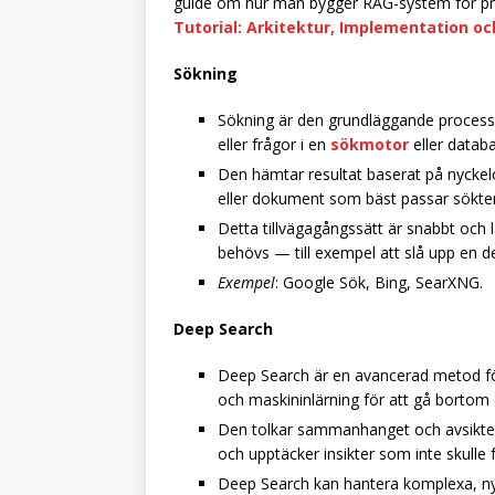
guide om hur man bygger RAG-system för pr
Tutorial: Arkitektur, Implementation o
Sökning
Sökning är den grundläggande processe
eller frågor i en
sökmotor
eller databa
Den hämtar resultat baserat på nyckel
eller dokument som bäst passar sökte
Detta tillvägagångssätt är snabbt och l
behövs — till exempel att slå upp en de
Exempel
: Google Sök, Bing, SearXNG.
Deep Search
Deep Search är en avancerad metod för 
och maskininlärning för att gå bortom
Den tolkar sammanhanget och avsikten
och upptäcker insikter som inte skulle
Deep Search kan hantera komplexa, ny