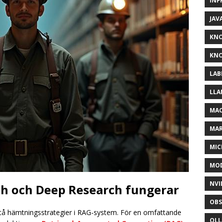
INF
JAV
KN
KNO
LAB
LLA
MAC
MA
MIC
MOD
NVI
ch och Deep Research fungerar
OBS
stå hämtningsstrategier i RAG-system. För en omfattande
OL