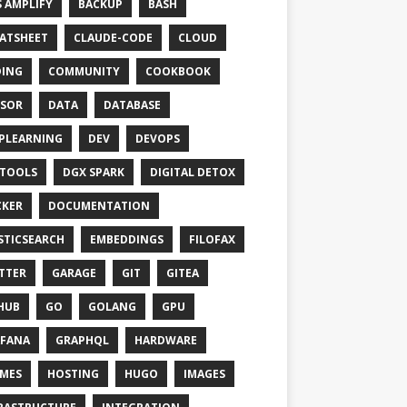
 AMPLIFY
BACKUP
BASH
ATSHEET
CLAUDE-CODE
CLOUD
ING
COMMUNITY
COOKBOOK
SOR
DATA
DATABASE
PLEARNING
DEV
DEVOPS
TOOLS
DGX SPARK
DIGITAL DETOX
KER
DOCUMENTATION
STICSEARCH
EMBEDDINGS
FILOFAX
TTER
GARAGE
GIT
GITEA
HUB
GO
GOLANG
GPU
FANA
GRAPHQL
HARDWARE
MES
HOSTING
HUGO
IMAGES