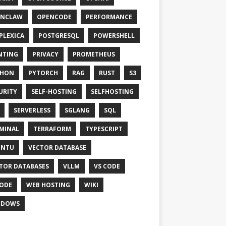
ENCLAW
OPENCODE
PERFORMANCE
PLEXICA
POSTGRESQL
POWERSHELL
NTING
PRIVACY
PROMETHEUS
THON
PYTORCH
RAG
RUST
S3
URITY
SELF-HOSTING
SELFHOSTING
SERVERLESS
SGLANG
SQL
MINAL
TERRAFORM
TYPESCRIPT
UNTU
VECTOR DATABASE
TOR DATABASES
VLLM
VS CODE
ODE
WEB HOSTING
WIKI
NDOWS