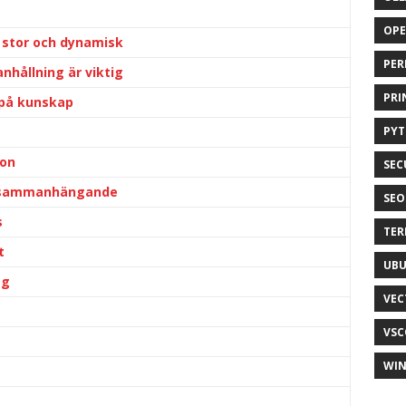
OP
 stor och dynamisk
PER
hållning är viktig
PRI
 på kunskap
PY
ion
SEC
p sammanhängande
SEO
s
TER
t
UB
gg
VEC
VSC
WI