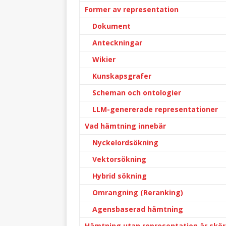
Former av representation
Dokument
Anteckningar
Wikier
Kunskapsgrafer
Scheman och ontologier
LLM-genererade representationer
Vad hämtning innebär
Nyckelordsökning
Vektorsökning
Hybrid sökning
Omrangning (Reranking)
Agensbaserad hämtning
Hämtning utan representation är skör