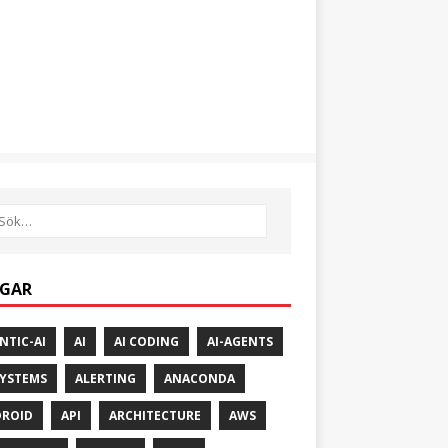
GAR
NTIC-AI
AI
AI CODING
AI-AGENTS
SYSTEMS
ALERTING
ANACONDA
ROID
API
ARCHITECTURE
AWS