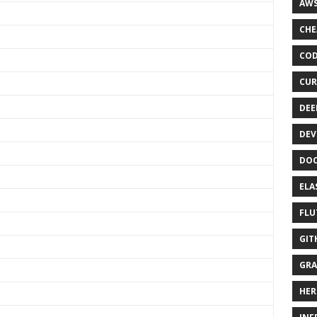
AWS
CHE
COD
CUR
DEE
DEV
DOC
ELA
FLU
GIT
GRA
HER