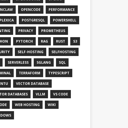
ENCLAW
OPENCODE
PERFORMANCE
PLEXICA
POSTGRESQL
POWERSHELL
NTING
PRIVACY
PROMETHEUS
THON
PYTORCH
RAG
RUST
S3
URITY
SELF-HOSTING
SELFHOSTING
SERVERLESS
SGLANG
SQL
MINAL
TERRAFORM
TYPESCRIPT
UNTU
VECTOR DATABASE
TOR DATABASES
VLLM
VS CODE
ODE
WEB HOSTING
WIKI
NDOWS