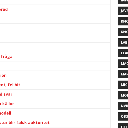
INF
erad
JAV
KN
KNO
LAB
LLA
 fråga
MAC
MA
tion
t, fel bit
MIC
l svar
MOD
 källor
NVI
odell
OBS
ur blir falsk auktoritet
OL