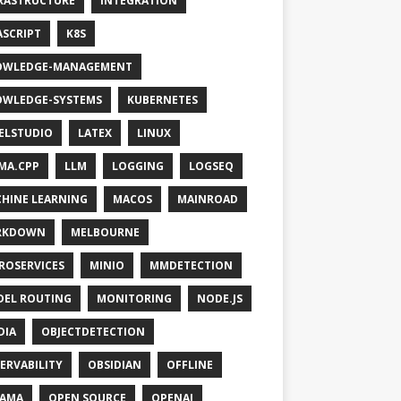
RASTRUCTURE
INTEGRATION
ASCRIPT
K8S
OWLEDGE-MANAGEMENT
WLEDGE-SYSTEMS
KUBERNETES
ELSTUDIO
LATEX
LINUX
MA.CPP
LLM
LOGGING
LOGSEQ
HINE LEARNING
MACOS
MAINROAD
RKDOWN
MELBOURNE
ROSERVICES
MINIO
MMDETECTION
EL ROUTING
MONITORING
NODE.JS
DIA
OBJECTDETECTION
ERVABILITY
OBSIDIAN
OFFLINE
LAMA
OPEN SOURCE
OPENAI