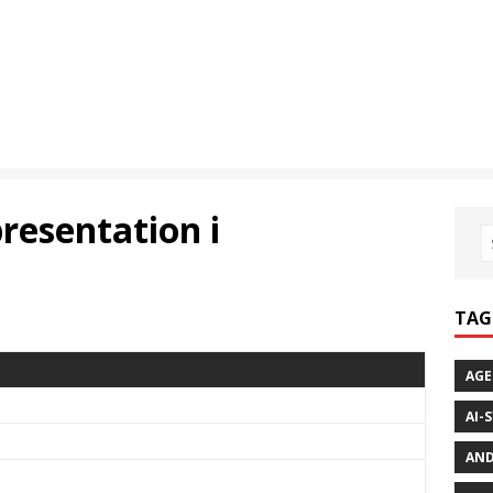
presentation i
TAG
AGE
AI-
AND