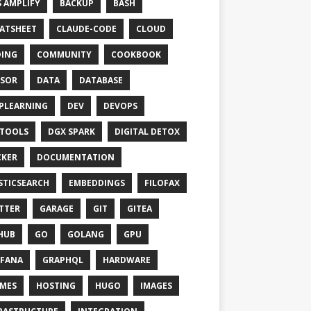
 AMPLIFY
BACKUP
BASH
ATSHEET
CLAUDE-CODE
CLOUD
ING
COMMUNITY
COOKBOOK
SOR
DATA
DATABASE
PLEARNING
DEV
DEVOPS
TOOLS
DGX SPARK
DIGITAL DETOX
KER
DOCUMENTATION
STICSEARCH
EMBEDDINGS
FILOFAX
TTER
GARAGE
GIT
GITEA
HUB
GO
GOLANG
GPU
FANA
GRAPHQL
HARDWARE
MES
HOSTING
HUGO
IMAGES