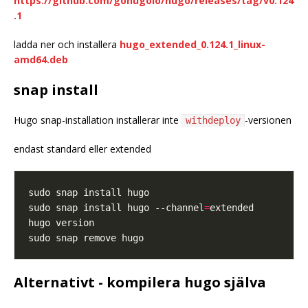
https://github.com/gohugoio/hugo/releases/tag/v0.124
.1
ladda ner och installera
hugo_extended_0.124.1_linux-
amd64.deb
snap install
Hugo snap-installation installerar inte
-versionen
withdeploy
endast standard eller extended
sudo snap install hugo --channel
=
Alternativt - kompilera hugo själva