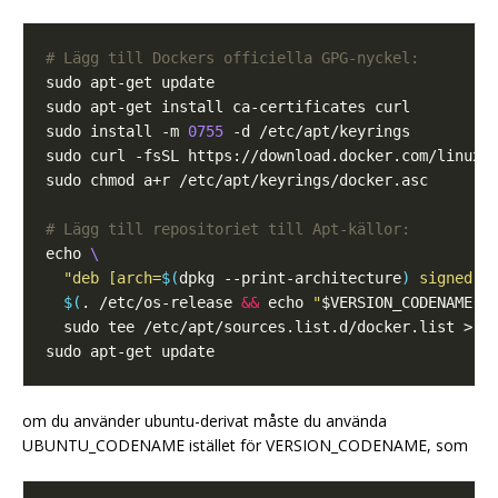
# Lägg till Dockers officiella GPG-nyckel:
sudo install -m 
0755
# Lägg till repositoriet till Apt-källor:
echo 
"deb [arch=
$(
dpkg --print-architecture
)
$(
. /etc/os-release 
&&
 echo 
"
$VERSION_CODENAME
"
)
om du använder ubuntu-derivat måste du använda
UBUNTU_CODENAME istället för VERSION_CODENAME, som