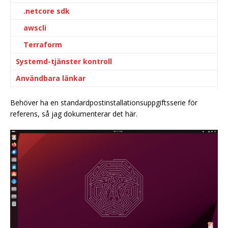
.netcore sdk
awscli
Terraform
Systemd-tjänster kontroll
Användbara länkar
Behöver ha en standardpostinstallationsuppgiftsserie för
referens, så jag dokumenterar det här.