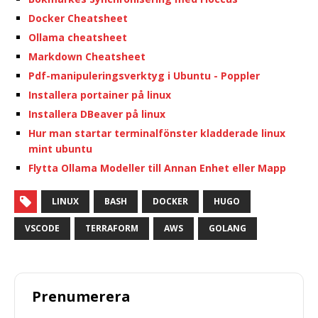
Docker Cheatsheet
Ollama cheatsheet
Markdown Cheatsheet
Pdf-manipuleringsverktyg i Ubuntu - Poppler
Installera portainer på linux
Installera DBeaver på linux
Hur man startar terminalfönster kladderade linux
mint ubuntu
Flytta Ollama Modeller till Annan Enhet eller Mapp
LINUX
BASH
DOCKER
HUGO
VSCODE
TERRAFORM
AWS
GOLANG
Prenumerera