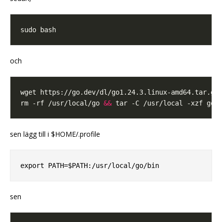
och
rm -rf /usr/local/go 
&&
sen lägg till i $HOME/.profile
sen