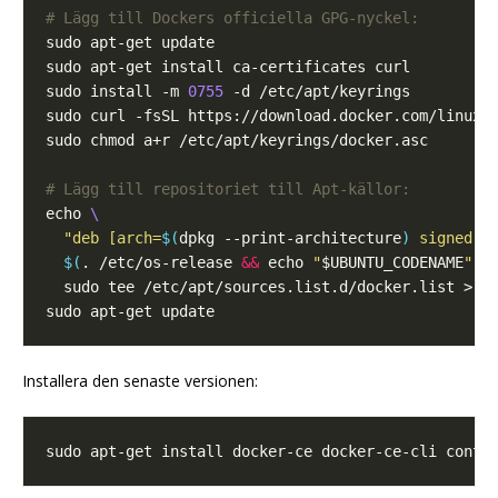
# Lägg till Dockers officiella GPG-nyckel:
sudo install -m 
0755
# Lägg till repositoriet till Apt-källor:
echo 
"deb [arch=
$(
dpkg --print-architecture
)
$(
. /etc/os-release 
&&
 echo 
"
$UBUNTU_CODENAME
"
)
 
Installera den senaste versionen: