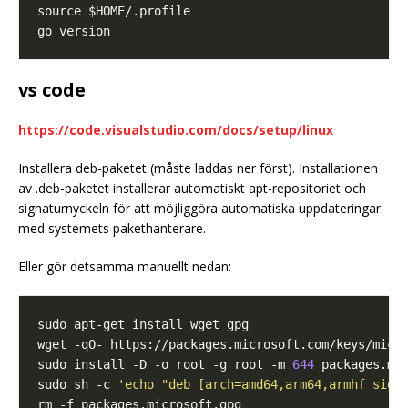
vs code
https://code.visualstudio.com/docs/setup/linux
Installera deb-paketet (måste laddas ner först). Installationen
av .deb-paketet installerar automatiskt apt-repositoriet och
signaturnyckeln för att möjliggöra automatiska uppdateringar
med systemets pakethanterare.
Eller gör detsamma manuellt nedan:
sudo install -D -o root -g root -m 
644
sudo sh -c 
'echo "deb [arch=amd64,arm64,armhf sign