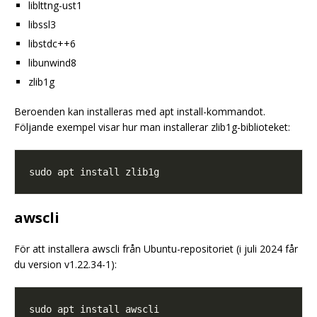
liblttng-ust1
libssl3
libstdc++6
libunwind8
zlib1g
Beroenden kan installeras med apt install-kommandot.
Följande exempel visar hur man installerar zlib1g-biblioteket:
awscli
För att installera awscli från Ubuntu-repositoriet (i juli 2024 får
du version v1.22.34-1):