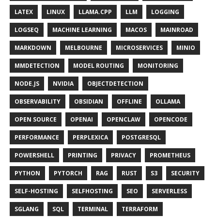
LATEX
LINUX
LLAMA.CPP
LLM
LOGGING
LOGSEQ
MACHINE LEARNING
MACOS
MAINROAD
MARKDOWN
MELBOURNE
MICROSERVICES
MINIO
MMDETECTION
MODEL ROUTING
MONITORING
NODE.JS
NVIDIA
OBJECTDETECTION
OBSERVABILITY
OBSIDIAN
OFFLINE
OLLAMA
OPEN SOURCE
OPENAI
OPENCLAW
OPENCODE
PERFORMANCE
PERPLEXICA
POSTGRESQL
POWERSHELL
PRINTING
PRIVACY
PROMETHEUS
PYTHON
PYTORCH
RAG
RUST
S3
SECURITY
SELF-HOSTING
SELFHOSTING
SEO
SERVERLESS
SGLANG
SQL
TERMINAL
TERRAFORM