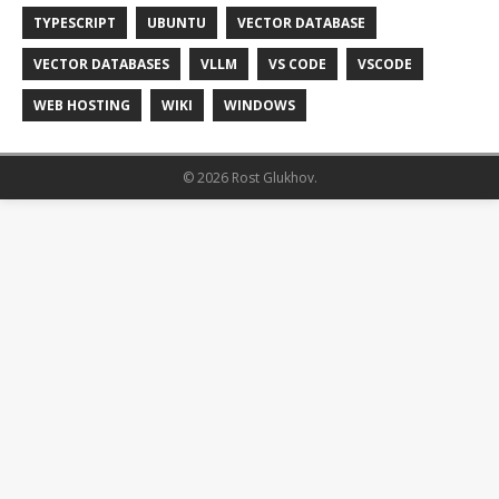
TYPESCRIPT
UBUNTU
VECTOR DATABASE
VECTOR DATABASES
VLLM
VS CODE
VSCODE
WEB HOSTING
WIKI
WINDOWS
© 2026 Rost Glukhov.