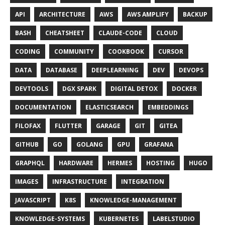
API
ARCHITECTURE
AWS
AWS AMPLIFY
BACKUP
BASH
CHEATSHEET
CLAUDE-CODE
CLOUD
CODING
COMMUNITY
COOKBOOK
CURSOR
DATA
DATABASE
DEEPLEARNING
DEV
DEVOPS
DEVTOOLS
DGX SPARK
DIGITAL DETOX
DOCKER
DOCUMENTATION
ELASTICSEARCH
EMBEDDINGS
FILOFAX
FLUTTER
GARAGE
GIT
GITEA
GITHUB
GO
GOLANG
GPU
GRAFANA
GRAPHQL
HARDWARE
HERMES
HOSTING
HUGO
IMAGES
INFRASTRUCTURE
INTEGRATION
JAVASCRIPT
K8S
KNOWLEDGE-MANAGEMENT
KNOWLEDGE-SYSTEMS
KUBERNETES
LABELSTUDIO