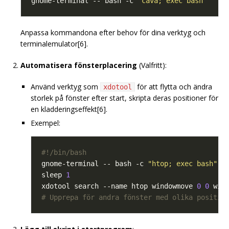
gnome-terminal -- bash -c 
"cava; exec bash"
Anpassa kommandona efter behov för dina verktyg och
terminalemulator[6].
Automatisera fönsterplacering
(Valfritt):
Använd verktyg som
för att flytta och ändra
xdotool
storlek på fönster efter start, skripta deras positioner för
en kladderingseffekt[6].
Exempel:
gnome-terminal -- bash -c 
"htop; exec bash"
sleep 
1
xdotool search --name htop windowmove 
0
0
 win
# Upprepa för andra fönster med olika positio