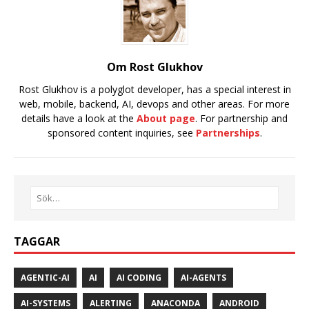
Om Rost Glukhov
Rost Glukhov is a polyglot developer, has a special interest in
web, mobile, backend, AI, devops and other areas. For more
details have a look at the
About page
. For partnership and
sponsored content inquiries, see
Partnerships
.
TAGGAR
AGENTIC-AI
AI
AI CODING
AI-AGENTS
AI-SYSTEMS
ALERTING
ANACONDA
ANDROID