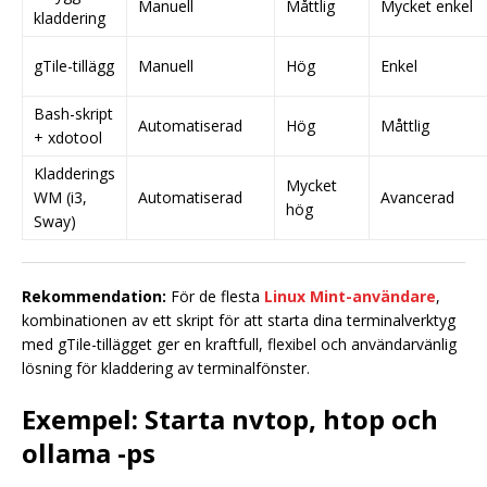
Manuell
Måttlig
Mycket enkel
kladdering
gTile-tillägg
Manuell
Hög
Enkel
Bash-skript
Automatiserad
Hög
Måttlig
+ xdotool
Kladderings
Mycket
WM (i3,
Automatiserad
Avancerad
hög
Sway)
Rekommendation:
För de flesta
Linux Mint-användare
,
kombinationen av ett skript för att starta dina terminalverktyg
med gTile-tillägget ger en kraftfull, flexibel och användarvänlig
lösning för kladdering av terminalfönster.
Exempel: Starta nvtop, htop och
ollama -ps