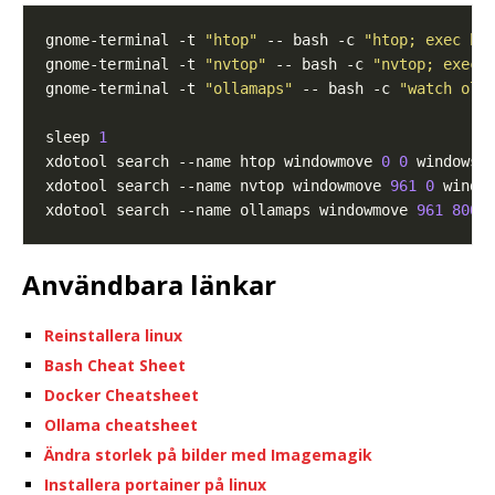
gnome-terminal -t 
"htop"
 -- bash -c 
"htop; exec ba
gnome-terminal -t 
"nvtop"
 -- bash -c 
"nvtop; exec 
gnome-terminal -t 
"ollamaps"
 -- bash -c 
"watch oll
sleep 
1
xdotool search --name htop windowmove 
0
0
 windowsi
xdotool search --name nvtop windowmove 
961
0
 windo
xdotool search --name ollamaps windowmove 
961
800
 
Användbara länkar
Reinstallera linux
Bash Cheat Sheet
Docker Cheatsheet
Ollama cheatsheet
Ändra storlek på bilder med Imagemagik
Installera portainer på linux