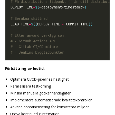
# Få distributions tidpunkt (från ditt distributio
DEPLOY_TIME
=
$(
<deployment-timestamp>
)
# Beräkna skillnad
LEAD_TIME
=
$((
DEPLOY_TIME 
-
 COMMIT_TIME
))
# Eller använd verktyg som:
# - GitHub Actions API
# - GitLab CI/CD-mätare
# - Jenkins-byggtidpunkter
Förbättring av ledtid:
Optimera CI/CD-pipelines hastighet
Parallellisera testkörning
Minska manuella godkännandegater
Implementera automatiserade kvalitetskontroller
Använd containerisering för konsistenta miljöer
Utöva kontinuerlig integration