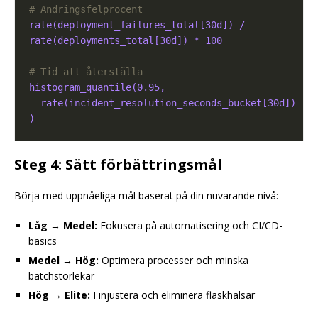
# Ändringsfelprocent
rate(deployment_failures_total[30d]) /
rate(deployments_total[30d]) * 100
# Tid att återställa
histogram_quantile(0.95,
rate(incident_resolution_seconds_bucket[30d])
)
Steg 4: Sätt förbättringsmål
Börja med uppnåeliga mål baserat på din nuvarande nivå:
Låg → Medel:
Fokusera på automatisering och CI/CD-
basics
Medel → Hög:
Optimera processer och minska
batchstorlekar
Hög → Elite:
Finjustera och eliminera flaskhalsar