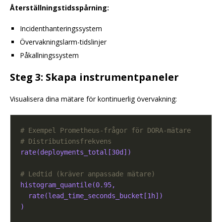
Återställningstidsspårning:
Incidenthanteringssystem
Övervakningslarm-tidslinjer
Påkallningssystem
Steg 3: Skapa instrumentpaneler
Visualisera dina mätare för kontinuerlig övervakning:
# Exempel Prometheus-frågor för DORA-mätare
# Distributionsfrekvens
rate(deployments_total[30d])
# Ledtid (kräver anpassade mätare)
histogram_quantile(0.95,
rate(lead_time_seconds_bucket[1h])
)