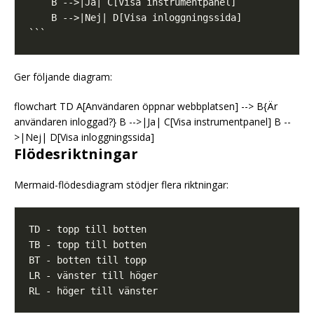
Ger följande diagram:
flowchart TD A[Användaren öppnar webbplatsen] --> B{Är
användaren inloggad?} B -->|Ja| C[Visa instrumentpanel] B --
>|Nej| D[Visa inloggningssida]
Flödesriktningar
Mermaid-flödesdiagram stödjer flera riktningar: