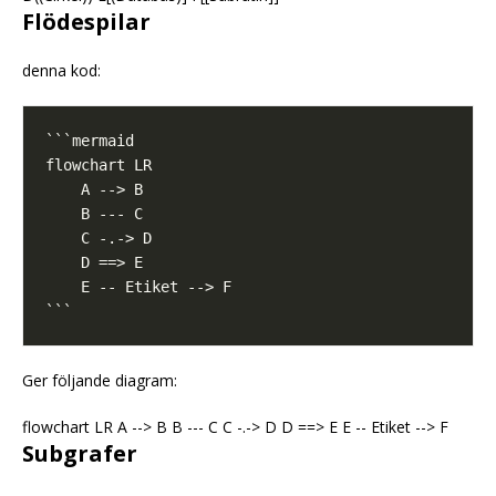
Flödespilar
denna kod:
Ger följande diagram:
flowchart LR A --> B B --- C C -.-> D D ==> E E -- Etiket --> F
Subgrafer