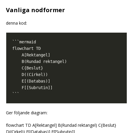
Vanliga nodformer
denna kod:
Ger följande diagram:
flowchart TD A[Rektangel] B(Rundad rektangel) C{Beslut}
D((Cirkel)) E[(Databas)] F[[Subrutin]]