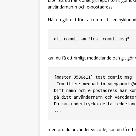
Efter att du har klonat git-repositorn, gör loka
användarnamn och e-postadress.
När du gör ditt första commit till en nykl
kan du få ett rimligt meddelande och git gör
[master 3506e11] test commit msg

 Committer: megaadmin <megaadmin@m
Ditt namn och e-postadress har kon
på ditt användarnamn och värddator
Du kan undertrycka detta meddeland
men om du använder vs code, kan du få et