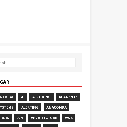
GAR
NTIC-AI
AI
AI CODING
AI-AGENTS
SYSTEMS
ALERTING
ANACONDA
ROID
API
ARCHITECTURE
AWS