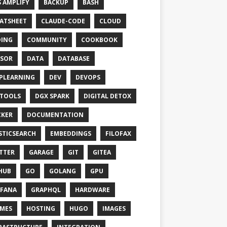
 AMPLIFY
BACKUP
BASH
ATSHEET
CLAUDE-CODE
CLOUD
ING
COMMUNITY
COOKBOOK
SOR
DATA
DATABASE
PLEARNING
DEV
DEVOPS
TOOLS
DGX SPARK
DIGITAL DETOX
KER
DOCUMENTATION
STICSEARCH
EMBEDDINGS
FILOFAX
TTER
GARAGE
GIT
GITEA
HUB
GO
GOLANG
GPU
FANA
GRAPHQL
HARDWARE
MES
HOSTING
HUGO
IMAGES