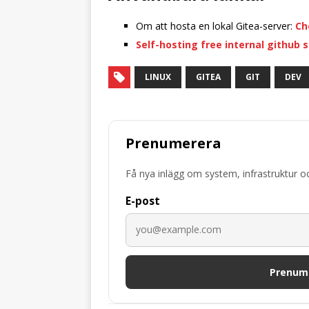
Om att hosta en lokal Gitea-server:
Ch
Self-hosting free internal github s
LINUX
GITEA
GIT
DEV
Prenumerera
Få nya inlägg om system, infrastruktur o
E-post
Prenum