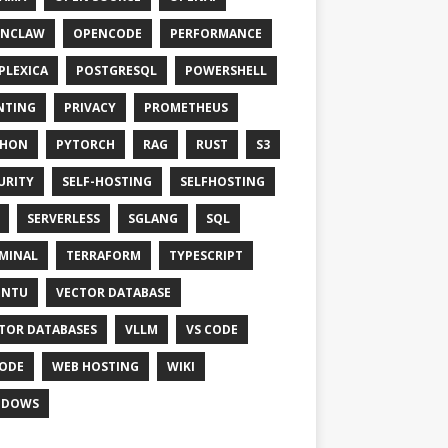
ENCLAW
OPENCODE
PERFORMANCE
PLEXICA
POSTGRESQL
POWERSHELL
NTING
PRIVACY
PROMETHEUS
THON
PYTORCH
RAG
RUST
S3
URITY
SELF-HOSTING
SELFHOSTING
SERVERLESS
SGLANG
SQL
MINAL
TERRAFORM
TYPESCRIPT
UNTU
VECTOR DATABASE
TOR DATABASES
VLLM
VS CODE
ODE
WEB HOSTING
WIKI
NDOWS