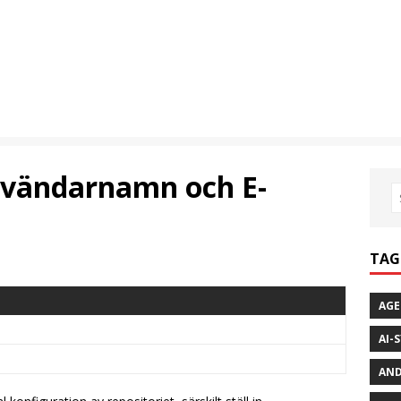
nvändarnamn och E-
TAG
AGE
AI-
AND