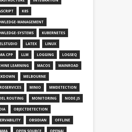
RASTRUCTURE
INTEGRATION
ASCRIPT
K8S
OWLEDGE-MANAGEMENT
WLEDGE-SYSTEMS
KUBERNETES
ELSTUDIO
LATEX
LINUX
MA.CPP
LLM
LOGGING
LOGSEQ
HINE LEARNING
MACOS
MAINROAD
RKDOWN
MELBOURNE
ROSERVICES
MINIO
MMDETECTION
EL ROUTING
MONITORING
NODE.JS
DIA
OBJECTDETECTION
ERVABILITY
OBSIDIAN
OFFLINE
LAMA
OPEN SOURCE
OPENAI